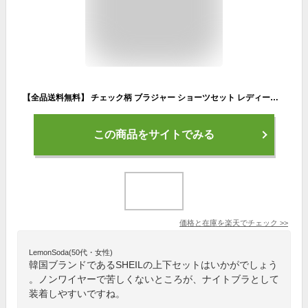
【全品送料無料】 チェック柄 ブラジャー ショーツセット レディース 女性 下着 上下セット ギンガムチェック ノンワイヤー セクシーランジェリー リボン 盛れる インナー 美胸 ソフト ナイトブラ 盛りラクチン 人気 勝負下着韓国風
この商品をサイトでみる
価格と在庫を
楽天
でチェック
>>
LemonSoda(50代・女性)
韓国ブランドであるSHEILの上下セットはいかがでしょう
。ノンワイヤーで苦しくないところが、ナイトブラとして
装着しやすいですね。