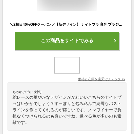
＼2枚目40%OFFクーポン／【新デザイン】 ナイトブラ 育乳 ブラジャー 育乳ブラ 小胸 ノンワイヤー バストアップ 自胸 脇高 フロントホック ノンワイヤーブラ かわいい 谷間 脇肉 夜 ブラ 楽 横流れ 防止 補正ブラ 産後 補正下着 大きいサイズ 20代 30代 春
この商品をサイトでみる
価格と在庫を
楽天
でチェック
>>
ちゃゆ(50代・女性)
総レースの華やかなデザインがかわいいこちらのナイトブ
ラはいかがでしょう？すっぽりと包み込んで綺麗なバスト
ラインを作ってくれるのが嬉しいです。ノンワイヤーで負
担なくつけられるのも良いですね。選べる色が多いのも素
敵です。