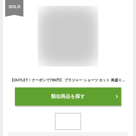
SOLD
【OUTLET！クーポンで796円】 ブラジャー ショーツ セット 美盛り ノンワイヤーブラ ショーツ ブラ ショーツセット ノンワイヤー レディース 下着セット インナー レース リボン セクシー 小胸 盛り 谷間 ナイトブラ 痛くない 上下 可愛い 韓国 韓国ファッション
類似商品を探す