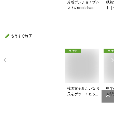
冷感ポンチョ！ザム
眠気
ストのcool shader
ト｜
など人気のおすすめ
が覚
は？
のお
もうすぐ終了
受付中
受付
韓国女子みたいなお
中学
尻をゲット！ヒップ
や部
パッドのおすすめ
めの
は？