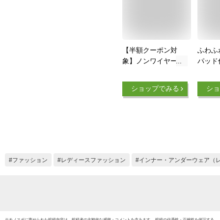
【半額クーポン対
ふわふ
象】ノンワイヤーブ
パッド
ラ シームレス ナイ
プ ブ
トブラ 美バスト レ
夜 快
ショップでみる
ショ
ース パット 下着 ラ
ー ハ
ンジェリー 伸縮性
ック 
ストレッチ素材 ひん
活 タ
やり 冷感 夏 旅行 レ
ガ ジ
ディース おすすめ
アイン
プチプラ 人気 韓国
秋冬 
ファッション
ン
ファッション
レディースファッション
インナー・アンダーウェア（
【lezk304-055】
【予約販売：15-20
日】【送料無料】メ
込2
※
モノスポ
に寄せられた投稿内容は、投稿者の主観的な感想・コメントを含みます。 投稿の信憑性・正確性を保証する