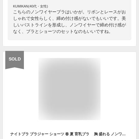
KUMIKAN(40代・女性)
こちらのノンワイヤーブラはいかが。リボンとレースがお
しゃれで女性らしく、締め付け感がないでもいいです。美
しいバストラインを形成し、ノンワイヤーで締め付け感が
なく、ブラとショーツのセットなのもいいですね。
SOLD
ナイトブラ ブラジャー ショーツ 春 夏 育乳ブラ 胸 盛れる ノンワイヤー パッド 補正 レディースファッション SNS話題 韓国 下着 育乳 ランジェリー インナー 総レース 谷間 盛れる 胸 美背 脇高 脇高 補正 谷間