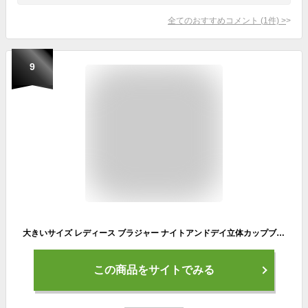
全てのおすすめコメント
(
1
件)
>
9
大きいサイズ レディース ブラジャー ナイトアンドデイ立体カップブラ ナイトブラ 昼夜兼用 蝶 バタフライ レース ノンワイヤー ノンホック オールシーズン 立体構造 カップ内蔵 楽チン 黒 秋新作 LL 2L 3L 4L 5L パープル ブラック ベージュ モスグリーン ゴールドジャパン
この商品をサイトでみる