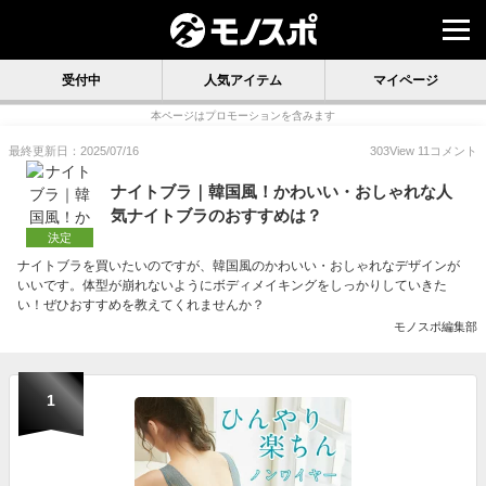
受付中
人気アイテム
マイページ
本ページはプロモーションを含みます
最終更新日：2025/07/16
303
View
11
コメント
ナイトブラ｜韓国風！かわいい・おしゃれな人
気ナイトブラのおすすめは？
決定
ナイトブラを買いたいのですが、韓国風のかわいい・おしゃれなデザインが
いいです。体型が崩れないようにボディメイキングをしっかりしていきた
い！ぜひおすすめを教えてくれませんか？
モノスポ編集部
1