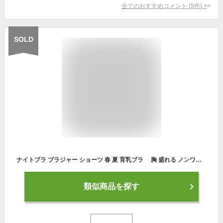
全てのおすすめコメント
(
5
件)
>
SOLD
ナイトブラ ブラジャー ショーツ 春 夏 育乳ブラ 胸 盛れる ノンワイヤー パッド 補正 レディースファッション SNS話題 韓国 下着 育乳 ランジェリー インナー 総レース 谷間 盛れる 胸 美背 脇高 脇高 補正 谷間
類似商品を探す