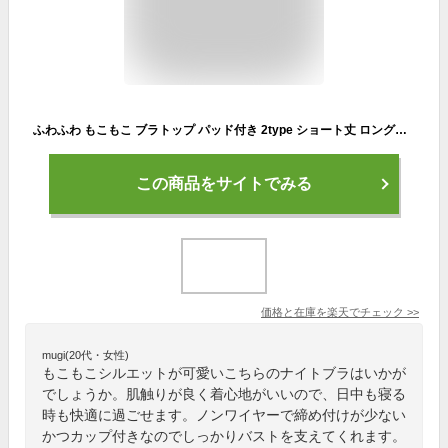
ふわふわ もこもこ ブラトップ パッド付き 2type ショート丈 ロング丈 ブラ ナイトブラ 夜 快適 ノンワイヤー Uネック レディース 温活 タンクトップ ヨガ ジム ルームウェア インナー シンプル 秋冬 韓国ファッション
この商品をサイトでみる
価格と在庫を
楽天
でチェック
>>
mugi(20代・女性)
もこもこシルエットが可愛いこちらのナイトブラはいかが
でしょうか。肌触りが良く着心地がいいので、日中も寝る
時も快適に過ごせます。ノンワイヤーで締め付けが少ない
かつカップ付きなのでしっかりバストを支えてくれます。