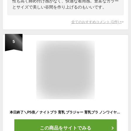
性も高く締め付け感がなく、快適な着用感。豊富なカラー
とサイズで美しい谷間を作り上げるのもいいです。
全てのおすすめコメント
(
1
件)
>
5
本日終了＼P5倍／ ナイトブラ 育乳 ブラジャー 育乳ブラ ノンワイヤー ブラ 脇高 大きいサイズ 小胸 脇肉 バストケア 谷間 スポーツブラ スポブラ ヨガ 昼夜兼用 パジャマ 産後 楽 夜 夜用 無地 痛くない 補正 補正下着 24時間 バンビウォーター 送料無料 冬 春
この商品をサイトでみる