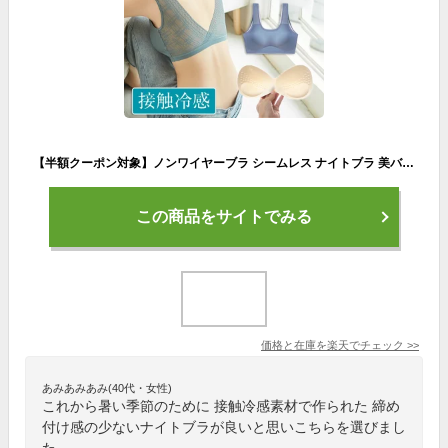
【半額クーポン対象】ノンワイヤーブラ シームレス ナイトブラ 美バスト レース パット 下着 ランジェリー 伸縮性 ストレッチ素材 ひんやり 冷感 夏 旅行 レディース おすすめ プチプラ 人気 韓国ファッション 【lezk304-055】【予約販売：15-20日】【送料無料】メ込2
この商品をサイトでみる
価格と在庫を
楽天
でチェック
>>
あみあみあみ(40代・女性)
これから暑い季節のために 接触冷感素材で作られた 締め
付け感の少ないナイトブラが良いと思いこちらを選びまし
た