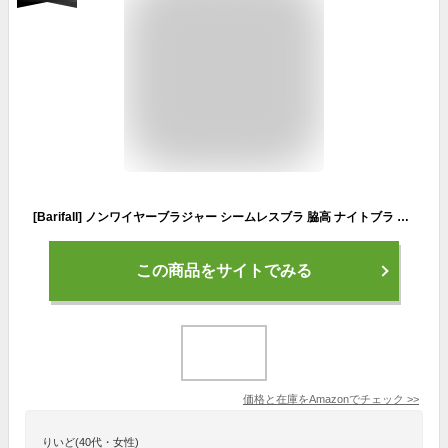
[Barifall] ノンワイヤーブラジャー シームレスブラ 脇高 ナイトブラ 締め付け感ない スポーツブラ 無縫製 昼夜兼用 whwx02BKXL
この商品をサイトでみる
価格と在庫を
Amazon
でチェック
>>
りいど(40代・女性)