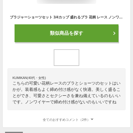
ブラジャーショーツセット 3/4カップ 盛れるブラ 花柄 レース ノンワイヤー ダブルストラップ ナイトブラ 韓国風 下着 痛くない インナー 楽ちん セクシー 下着セット かわいい おしゃれ 人気 20代 30代 40代 50代
類似商品を探す
KUMIKAN(40代・女性)
こちらの可愛い花柄レースのブラとショーツのセットはい
かが。装着感もよく締め付け感がなく快適。美しく盛るこ
とができ、可愛さとセクシーさを兼ね備えているのもいい
です。ノンワイヤーで締め付け感がないのもいいですね
全てのおすすめコメント（2件）