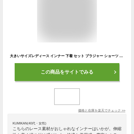
大きいサイズレディース インナー 下着 セット ブラジャー ショーツ レースナイトブラ＆ショーツセット ナイトブラ ブラ 谷間 セクシー レース フリル ランジェリー 夜用 伸縮 春新作 春服 秋服 夏服 冬服 LL 2L 3L 4L 5L ブラック 黒 ホワイト 白 ミント 韓国ファッション
この商品をサイトでみる
価格と在庫を
楽天
でチェック
>>
KUMIKAN(40代・女性)
こちらのレース素材がおしゃれなインナーはいかが。伸縮