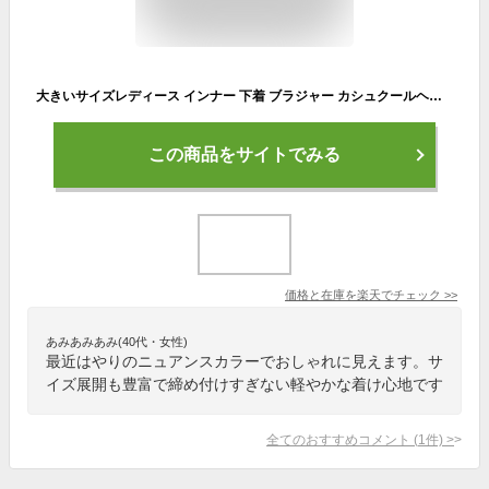
大きいサイズレディース インナー 下着 ブラジャー カシュクールヘムノンワイヤーブラジャー ブラ レース 谷間 セクシー ノンワイヤー ナイトブラ ストレッチ カシュクール 冬新作 秋服 冬服 春服 夏服 LL 2L 3L 4L 5L 6L サックス ピンク ブラック 黒 韓国ファッション
この商品をサイトでみる
価格と在庫を
楽天
でチェック
>>
あみあみあみ(40代・女性)
最近はやりのニュアンスカラーでおしゃれに見えます。サ
イズ展開も豊富で締め付けすぎない軽やかな着け心地です
全てのおすすめコメント
(
1
件)
>