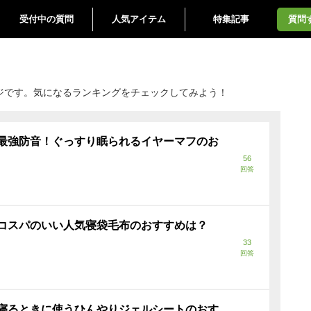
受付中の質問
人気アイテム
特集記事
質問
ジです。気になるランキングをチェックしてみよう！
最強防音！ぐっすり眠られるイヤーマフのお
56
回答
コスパのいい人気寝袋毛布のおすすめは？
33
回答
寝るときに使うひんやりジェルシートのおす