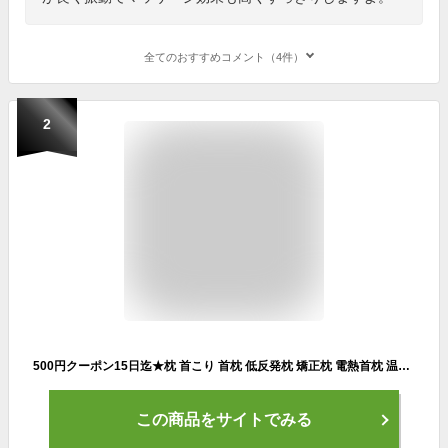
全てのおすすめコメント（4件）
2
500円クーポン15日迄★枕 首こり 首枕 低反発枕 矯正枕 電熱首枕 温熱枕 肩甲骨 頸椎 温め あったか まくら スマホ首 ネックストレッチャー 猫背 解消グッズ 首 肩こ 首 サポーター 温め機能 ネックピロー 首が伸ば 快眠 安眠 ストレート枕 母の日 プレゼント
この商品をサイトでみる