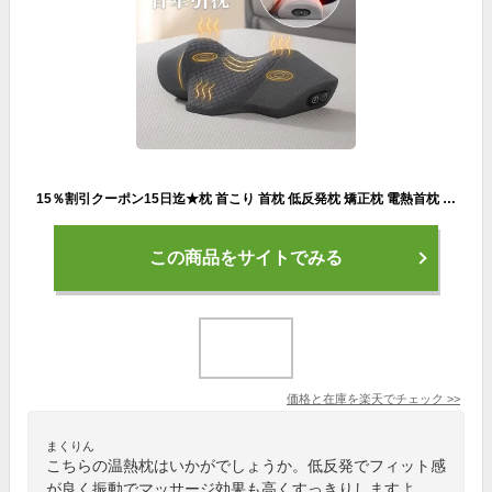
15％割引クーポン15日迄★枕 首こり 首枕 低反発枕 矯正枕 電熱首枕 温熱枕 振動 肩甲骨 頸椎 温め あったか まくら スマホ首 ネックストレッチャー 猫背 解消グッズ 首 肩こ 首 サポーター 首が伸ば 防寒 ヒーター 快眠 安眠 ストレート枕 矯正グッズ 母の日 プレゼント
この商品をサイトでみる
価格と在庫を
楽天
でチェック
>>
まくりん
こちらの温熱枕はいかがでしょうか。低反発でフィット感
が良く振動でマッサージ効果も高くすっきりしますよ。