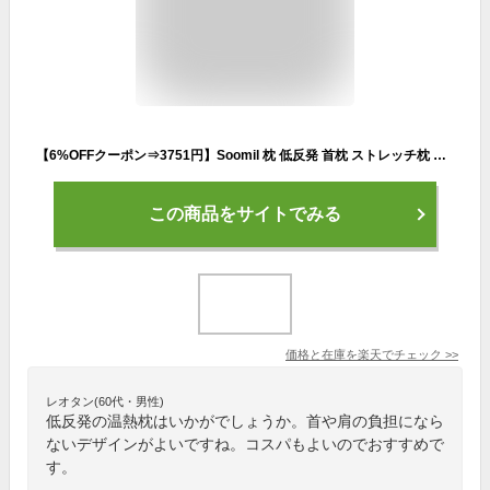
【6%OFFクーポン⇒3751円】Soomil 枕 低反発 首枕 ストレッチ枕 【睡眠の専門家監修】安眠枕 ネックピロー ヘットレスト 温めて首を伸ばす 5段階温度調節温熱枕 首や肩の負担にならない 通気性 カバー洗濯可 加熱と不加熱タイプの選択可 プレゼント ギフト
この商品をサイトでみる
価格と在庫を
楽天
でチェック
>>
レオタン(60代・男性)
低反発の温熱枕はいかがでしょうか。首や肩の負担になら
ないデザインがよいですね。コスパもよいのでおすすめで
す。