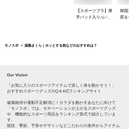
【スポーツブラ】厚
韓国
手パッド入り♪レディ
尻を
ース向けのおすすめ
パッ
を教えて！
は？
モノスポ
温熱まくら｜ホッとする枕などのおすすめは？
Our Vision
「お気に入りのスポーツアイテムで
楽しく体を動かそう！」
おすすめスポーツグッズのQ＆A式ランキングサイト
健康維持や運動不足解消に！カラダを動かすあなたに向けて
「モノスポ」では、モチベーションが上がるスポーツグッズ
や、機能的なスポーツ用品をランキング形式で紹介していま
す。
競技、季節、予算やデザインなどこだわりの条件からアイテム