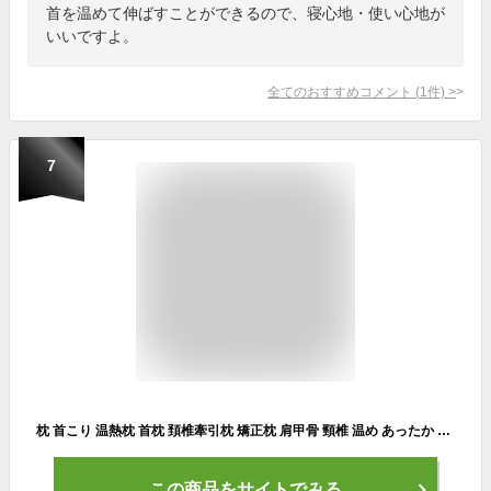
首を温めて伸ばすことができるので、寝心地・使い心地が
いいですよ。
全てのおすすめコメント
(
1
件)
>
7
枕 首こり 温熱枕 首枕 頚椎牽引枕 矯正枕 肩甲骨 頸椎 温め あったか まくら スマホ首 ネックストレッチャー 猫背 解消 グッズ マッサージ 首 首こり 解消グッズ 首 サポーター 電熱首枕 温め機能 ネックピロー 首が伸ば 枕カバー付き 防寒 ヒーター 快眠 矯正グッズ
この商品をサイトでみる