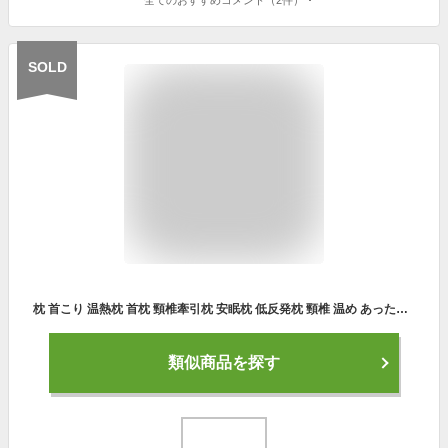
SOLD
枕 首こり 温熱枕 首枕 頸椎牽引枕 安眠枕 低反発枕 頸椎 温め あったか まくら スマホ首 空気入れ 頸椎サポート 形状記憶 猫背 解消 グッズ 首 首こり 解消グッズ 首 サポーター 電熱首枕 温め機能 首が伸ば 枕カバー付き 防寒 快眠 矯正グッズ 母の日 ギフト
類似商品を探す