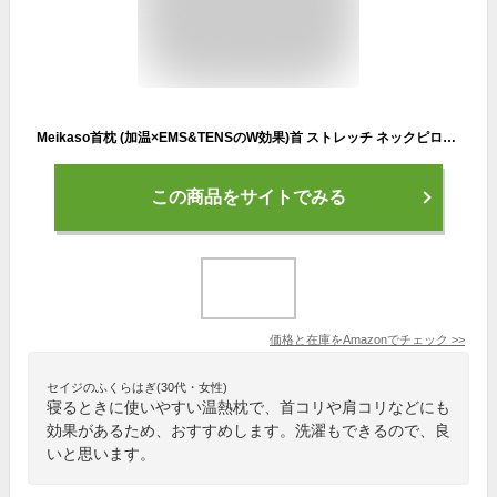
Meikaso首枕 (加温×EMS&TENSのW効果)首 ストレッチ ネックピロー 温めて首を伸ばす 枕 ネック ホットケア ピロー 低反発 通気性設計 洗濯可 アップグレード ハイエンド 誕生日プレゼント 男性 女性 ギフト 母の日 父の日 敬老の日 グレー (加温×EMS首枕)
この商品をサイトでみる
価格と在庫を
Amazon
でチェック
>>
セイジのふくらはぎ(30代・女性)
寝るときに使いやすい温熱枕で、首コリや肩コリなどにも
効果があるため、おすすめします。洗濯もできるので、良
いと思います。