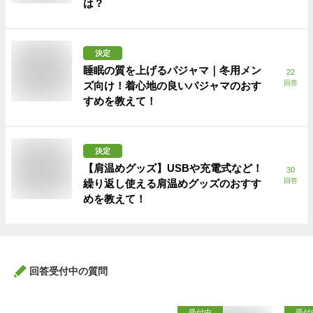
は？
決定
睡眠の質を上げるパジャマ｜冬用メン
22
回答
ズ向け！着心地の良いパジャマのおす
すめを教えて！
決定
【肩温めグッズ】USBや充電式など！
30
回答
繰り返し使える肩温めグッズのおすす
めを教えて！
回答受付中の質問
受付中
受付