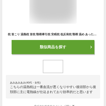
枕 首こり 温熱枕 首枕 頸椎牽引枕 安眠枕 低反発枕 頸椎 温め あったか まくら スマホ首 空気入れ 頸椎サポート 形状記憶 猫背 解消 グッズ 首 首こり 解消グッズ 首 サポーター 電熱首枕 温め機能 首が伸ば 枕カバー付き 防寒 快眠 矯正グッズ 母の日 ギフト
類似商品を探す
あみあみあみ(40代・女性)
こちらの温熱枕は一番血流が悪くなりやすい後頭部から後
頚部に主に電熱線が仕込まれており効率的だと思います
全てのおすすめコメント（2件）