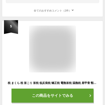
全てのおすすめコメント（2件）
5
枕 まくら 枕 首こり 首枕 低反発枕 矯正枕 電熱首枕 温熱枕 肩甲骨 頸椎 温め あったか まくら スマホ首 ネックストレッチャー 猫背 解消グッズ 首 肩こ 首 サポーター 温め機能 ネックピロー 首が伸ば 防寒 ヒーター 快眠 安眠 ストレート枕 矯正グッズ 母の日 プレゼント
この商品をサイトでみる