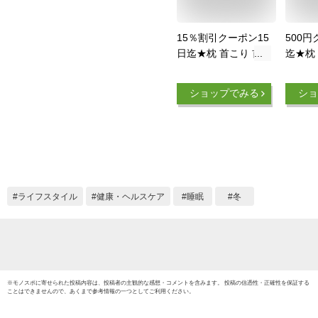
15％割引クーポン15
500円
日迄★枕 首こり 首
迄★枕
枕 低反発枕 矯正枕
低反発
電熱首枕 温熱枕 振
熱首枕
ショップでみる
ショ
動 肩甲骨 頸椎 温め
骨 頸椎
あったか まくら ス
か ま
マホ首 ネックストレ
ネック
ッチャー 猫背 解消
ー 猫
グッズ 首 肩こ 首 サ
首 肩こ
ポーター 首が伸ば
ー 温
防寒 ヒーター 快眠
ピロー
ライフスタイル
健康・ヘルスケア
睡眠
冬
安眠 ストレート枕
眠 安
矯正グッズ 母の日
枕 母
プレゼント
ト
※
モノスポ
に寄せられた投稿内容は、投稿者の主観的な感想・コメントを含みます。 投稿の信憑性・正確性を保証する
ことはできませんので、あくまで参考情報の一つとしてご利用ください。