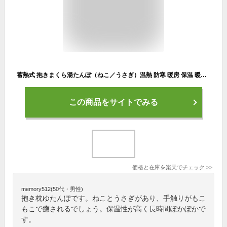
蓄熱式 抱きまくら湯たんぽ（ねこ／うさぎ）温熱 防寒 暖房 保温 暖かい 温かい あたたかい 冷え性 対策 予防 冬 コードレス 持ち運べる 抱き枕型 ふわふわ 長時間 暖房器具 モコモコ ぽかぽか エコ節電 コタツ代わり 炬燵 寝具 シンプル ヒロ・コーポレーション
この商品をサイトでみる
価格と在庫を
楽天
でチェック
>>
memory512(50代・男性)
抱き枕ゆたんぽです。ねことうさぎがあり、手触りがもこ
もこで癒されるでしょう。保温性が高く長時間ぽかぽかで
す。