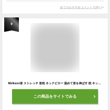
全てのおすすめコメント
(
1
件)
>
9
Meikaso首 ストレッチ 首枕 ネックピロー 温めて首を伸ばす 枕 ネックホットケア ピロー加温効果低反発 通気性設計 洗濯可 アップグレード ハイエンド 誕生日プレゼント 男性 女性 ギフト 母の日 父の日 敬老の日
この商品をサイトでみる