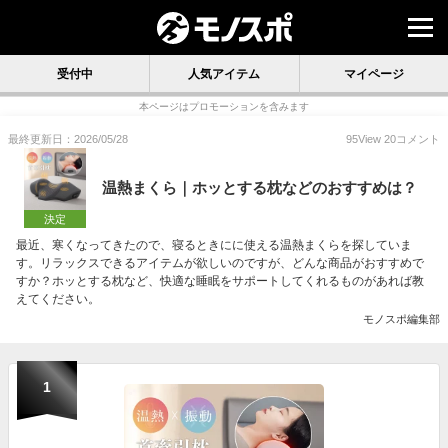
受付中
人気アイテム
マイページ
本ページはプロモーションを含みます
最終更新日：2026/05/28
95
View
20
コメント
温熱まくら｜ホッとする枕などのおすすめは？
決定
最近、寒くなってきたので、寝るときにに使える温熱まくらを探していま
す。リラックスできるアイテムが欲しいのですが、どんな商品がおすすめで
すか？ホッとする枕など、快適な睡眠をサポートしてくれるものがあれば教
えてください。
モノスポ編集部
1