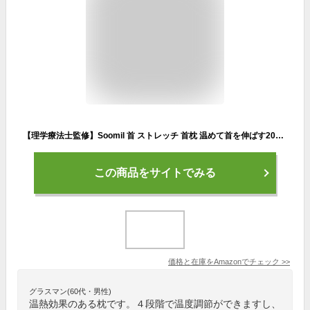
【理学療法士監修】Soomil 首 ストレッチ 首枕 温めて首を伸ばす2024新登場4段階温度調節温熱枕ネックピロー ネック ホットケア ピロー快眠 加温効果低反発 通気性設計 アップグレード ハイエンド 誕生日プレゼント 男性 女性 ギフト 母の日 父の日 敬老の日 (箱付き) (ホワイト) (ホワイト, 首枕 首ストレッチ)
この商品をサイトでみる
価格と在庫を
Amazon
でチェック
>>
グラスマン(60代・男性)
温熱効果のある枕です。４段階で温度調節ができますし、