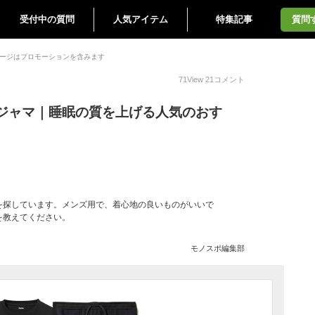
受付中の質問
人気アイテム
特集記事
質問
ージはプロモーションを含みます
71
View
21
コメント
ジャマ｜睡眠の質を上げる人気のおす
を探しています。メンズ用で、着心地の良いものがいいで
を教えてください。
モノスポ編集部