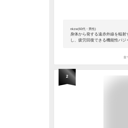
nkzw(60代・男性)
身体から発する遠赤外線を輻射
し、疲労回復できる機能性パジ
全
2