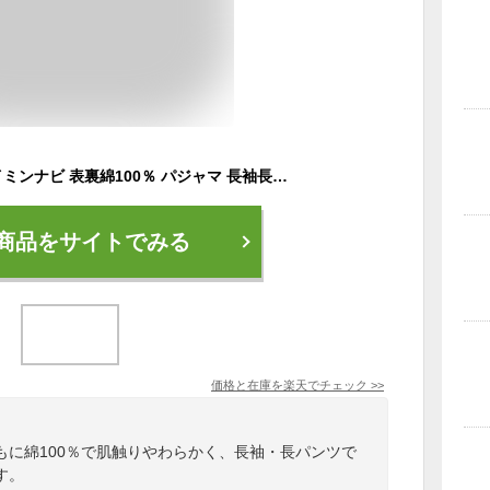
【SALE】グンゼ カイミンナビ 表裏綿100％ パジャマ 長袖長パンツ 送料無料 メンズ GUNZE KAIMIN NAVI M～LL GM4043EC
商品をサイトでみる
価格と在庫を
楽天
でチェック
>>
もに綿100％で肌触りやわらかく、長袖・長パンツで
す。