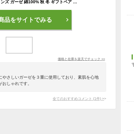
快眠 パジャマ 長袖 メンズ ガーゼ 綿100% 秋 冬 ギフトペア チェック柄 上下セット 3重ガーゼ 雲ごこちガーゼ 甘撚り 日本製 ★ 贈り物 睡眠 パジャマ 長袖 入院 紳士 格子柄ラボ 送料無料 [Z12217] Kaimin Labo 【公式】
商品をサイトでみる
価格と在庫を
楽天
でチェック
>>
にやさしいガーゼを３重に使用しており、素肌を心地
がおしゃれです。
全てのおすすめコメント
(
1
件)
>