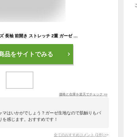
ガーゼ パジャマ メンズ 長袖 前開き ストレッチ 2重 ガーゼ ぬくもりノビーゼ”RIN” 厚手 秋 冬 用 大きい サイズ 快適 快眠 高級 男性 部屋着 入院 ギフト プレゼント
商品をサイトでみる
価格と在庫を
楽天
でチェック
>>
ャマはいかがでしょう？ガーゼ生地なので肌触りもバ
りを感じます。おすすめです！
全てのおすすめコメント
(
1
件)
>