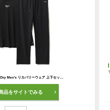
[TENTIAL] BAKUNE Dry Men's リカバリーウェア 上下セット(長袖・ロングパンツ) 一般医療機器 MENS ブラック L
商品をサイトでみる