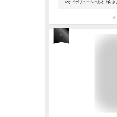
やかでボリュームのある上向き
全
3