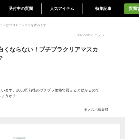
受付中の質問
人気アイテム
特集記事
質問
ージはプロモーションを含みます
307
View
25
コメント
白くならない！プチプラクリアマスカ
？
います。2000円前後のプチプラ価格で買えると助かるので
しょうか？
モノスポ編集部