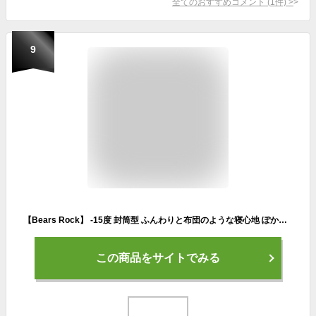
全てのおすすめコメント
(
1
件)
>
9
【Bears Rock】 -15度 封筒型 ふんわりと布団のような寝心地 ぽかぽか暖かい 洗える 丸洗い 防災にも使われています 寝袋 シュラフ 冬用 4シーズン 仮眠 防災用 -15℃ 自宅 家で 家の中 コンパクト キャンプ用品 車中泊 ツーリング 夏 冬
この商品をサイトでみる