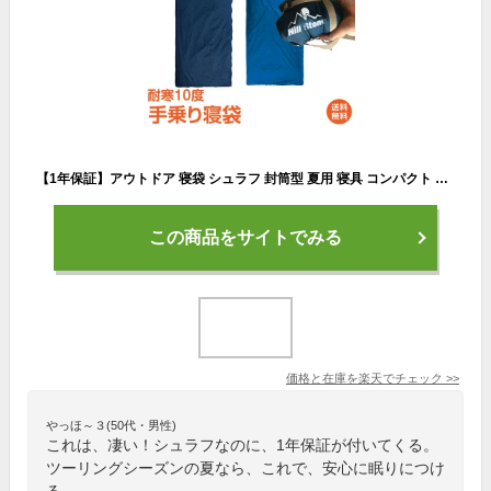
【1年保証】アウトドア 寝袋 シュラフ 封筒型 夏用 寝具 コンパクト スリーピングバッグ シュラフザック 撥水 バックル 軽量 3シーズン かわいい おしゃれ 子供 連結可能 ツーリング キャンプ 災害 車中泊 ad111 防災 避難用 おうちキャンプ ベランピング
この商品をサイトでみる
価格と在庫を
楽天
でチェック
>>
やっほ～３(50代・男性)
これは、凄い！シュラフなのに、1年保証が付いてくる。
ツーリングシーズンの夏なら、これで、安心に眠りにつけ
る。