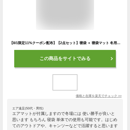
【8/1限定11%クーポン配布】【2点セット】寝袋 ＋ 寝袋マット 冬用 夏用 シュラフ 封筒型 洗える寝袋 エアマットセット キャンピングマット 自動膨張式 マット コンパクト キャンプ 登山 ツーリング アウトドア キャンプ用品 節電 防災 台風対策 防災グッズ 送料無料
この商品をサイトでみる
価格と在庫を
楽天
でチェック
>>
エア遠足(50代・男性)
エアマットが付属しますので冬場には 使い勝手が良いと
思います もちろん 寝袋 単体での使用も可能です。はじめ
てのアウトドアや、キャンツーなどで活躍すると思います