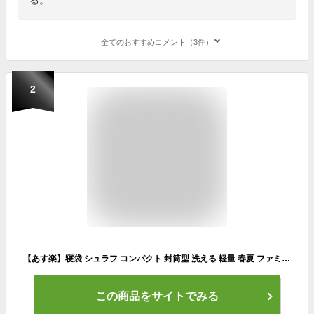
全てのおすすめコメント（3件）
2
【あす楽】寝袋 シュラフ コンパクト 封筒型 洗える 軽量 春夏 ファミリー アウトドア 春用 夏用 洗える寝袋 暖かい 撥水加工 寝袋 キャンプ レジャー ツーリング 来客布団 防災 車中泊 夜勤 3シーズン
この商品をサイトでみる