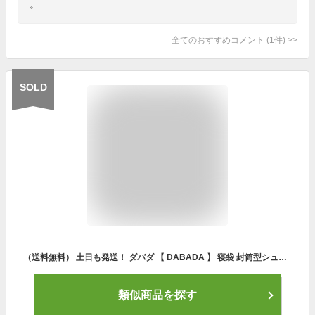
。
全てのおすすめコメント
(
1
件)
>
SOLD
（送料無料） 土日も発送！ ダバダ 【 DABADA 】 寝袋 封筒型シュラフ 【 sleeping-bag-5 寝袋 寝具 車中泊 洗える 軽量 コンパクト キャンプ アウトドア 】【あす楽対応】【メール便不可】[自社倉庫]
類似商品を探す