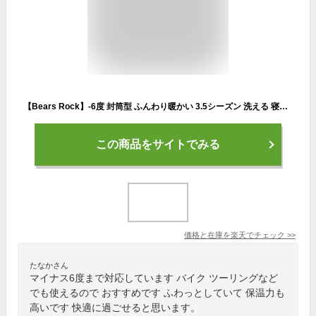
【Bears Rock】-6度 封筒型 ふんわり暖かい 3.5シーズン 洗える 寝袋 ふわ暖 キャンプ 防災 ツーリング アウトドア 洗える寝袋 丸洗い 緊急用 夏用 防災用 軽量 -6℃ コンパクト 冬用 布団 防災グッズ 車中泊 ボーイスカウト 林間学校 野外活動 シュラフ MX-604
この商品をサイトでみる
価格と在庫を
楽天
でチェック
>>
たなかさん
マイナス6度まで対応しています バイク ツーリングなど
でも使えるので おすすめです ふわっとしていて 保温力も
高いです 快適に過ごせると思います。