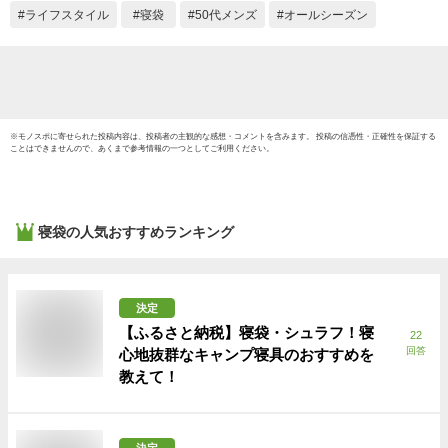
泊 ad111 防災 避難
ン
ライフスタイル
寝袋
50代メンズ
オールシーズン
用 おうちキャンプ
ベランピング
※
モノスポ
に寄せられた投稿内容は、投稿者の主観的な感想・コメントを含みます。 投稿の信憑性・正確性を保証する
ことはできませんので、あくまで参考情報の一つとしてご利用ください。
寝袋
の人気おすすめランキング
決定
【ふるさと納税】寝袋・シュラフ！寝
22
回答
心地抜群なキャンプ寝具のおすすめを
教えて！
決定