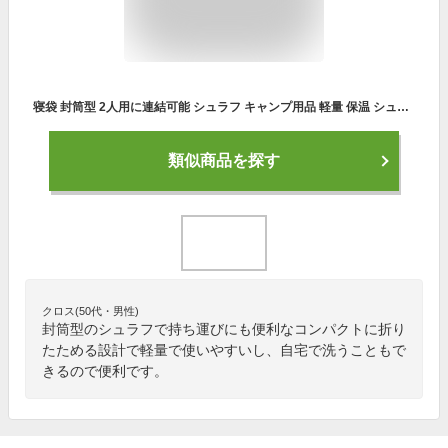
寝袋 封筒型 2人用に連結可能 シュラフ キャンプ用品 軽量 保温 シュラフ 防水 コンパクト【 選べる2色】ふわさら ツーリング アウトドア 洗える寝袋 緊急用 防災用 軽量 コンパクト
類似商品を探す
クロス(50代・男性)
封筒型のシュラフで持ち運びにも便利なコンパクトに折り
たためる設計で軽量で使いやすいし、自宅で洗うこともで
きるので便利です。