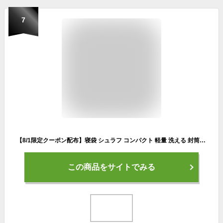
7
【8/1限定クーポン配布】寝袋 シュラフ コンパクト 軽量 洗える 封筒型 -4℃ -4度 キャンプ 封筒 寝袋 オールシーズン 夏 冬 防寒 防災 寝袋 キャンプ アウトドア 洗える寝袋 緊急用 防災用 冬用 布団 防災グッズ 車中泊 毛布 電気を使わない
この商品をサイトでみる