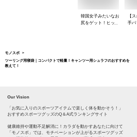
韓国女子みたいなお
【ス
尻をゲット！ヒップ
手パ
パッドのおすすめ
ース
は？
を教
モノスポ
ツーリング用寝袋｜コンパクトで軽量！キャンツー用シュラフのおすすめを
教えて！
Our Vision
「お気に入りのスポーツアイテムで
楽しく体を動かそう！」
おすすめスポーツグッズのQ＆A式ランキングサイト
健康維持や運動不足解消に！カラダを動かすあなたに向けて
「モノスポ」では、モチベーションが上がるスポーツグッズ