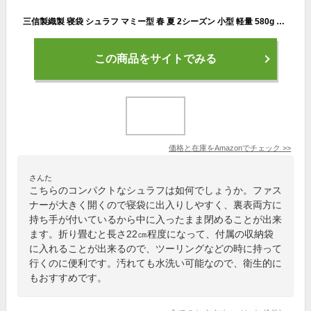
三信製織製 寝袋 シュラフ マミー型 春 夏 2シーズン 小型 軽量 580g コンパクト テント/屋内向け キャンプ アウトドア ソロキャンプ ツーリング 車中泊 防災 災害 室内 避難 緊急時 水洗いOK 収納カバー付き
この商品をサイトでみる
価格と在庫を
Amazon
でチェック
>>
さんた
こちらのコンパクトなシュラフは如何でしょうか。ファス
ナーが大きく開くので寝袋に出入りしやすく、裏表両方に
持ち手が付いているから中に入ったまま閉めることが出来
ます。折り畳むと長さ22㎝程度になって、付属の収納袋
に入れることが出来るので、ツーリングなどの時に持って
行くのに便利です。汚れても水洗い可能なので、衛生的に
もおすすめです。