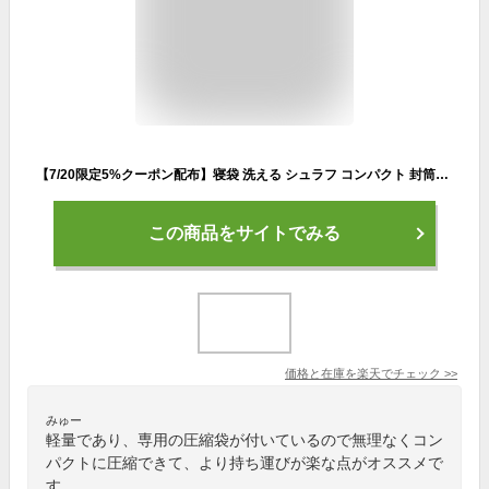
【7/20限定5%クーポン配布】寝袋 洗える シュラフ コンパクト 封筒型 -6℃ -6度 洗える寝袋 キャンプ用寝具 冬用 夏用 軽量 コンパクト 登山 キャンプ ツーリング アウトドア 車中泊 キャンプ用品 緊急用 防災 防災グッズ 地震対策 送料無料
この商品をサイトでみる
価格と在庫を
楽天
でチェック
>>
みゅー
軽量であり、専用の圧縮袋が付いているので無理なくコン
パクトに圧縮できて、より持ち運びが楽な点がオススメで
す。