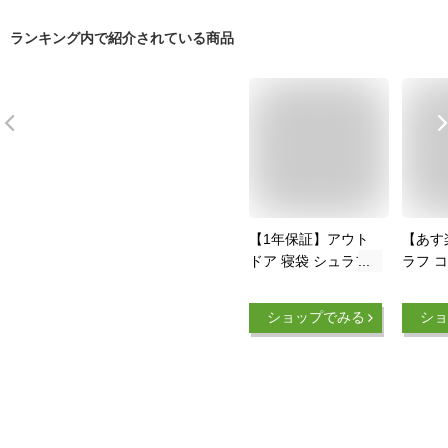
ランキング内で紹介されている商品
【1年保証】アウト
【あす
ドア 寝袋 シュラフ
ラフ 
封筒型 夏用 寝具 コ
筒型 洗
ンパクト スリーピン
夏 フ
ショップでみる
ショ
グバッグ シュラフザ
トドア 
ック 撥水 バックル
える寝
軽量 3シーズン かわ
水加工
いい おしゃれ 子供
プ レ
連結可能 ツーリング
ング 
キャンプ 災害 車中
車中泊