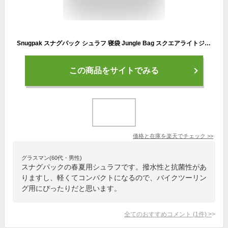
Snugpak スナグパック シュラフ 寝袋 Jungle Bag スクエアライトジップ SP00121 春 夏 スリーピングバッグ シェラフ 春夏用 軽量 コンパクト ジャングルバッグ スクエア ライトジップ スナグ パック キャンプ アウトドア ツーリング 撥水 抗菌
この商品をサイトでみる
価格と在庫を
楽天
でチェック
>>
グラスマン(60代・男性)
スナグパックの春夏用シュラフです。撥水性と抗菌性があ
りますし、軽くてコンパクトになるので、バイクツーリン
グ用にぴったりだと思います。
全てのおすすめコメント
(
1
件)
>