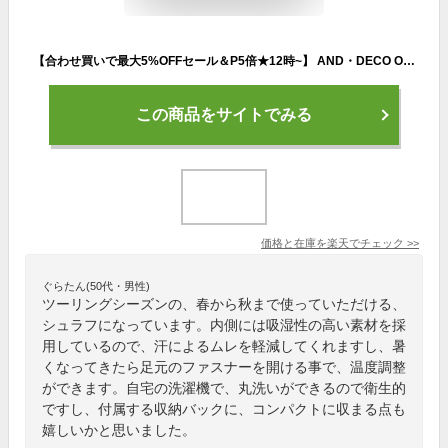
【合わせ買いで最大5%OFFセール＆P5倍★12時~】 AND・DECO OUTDOOR 寝袋 スリーピングバッグ 来客用 ふわ暖 キャンプ 防災 コンパクト 冬用 布団 3.5シーズン ツーリング 洗える 緊急用 災害対策 非常用 軽量 2way 防災シュラフ やわらかい ソロキャンプ アウトドア
この商品をサイトでみる
価格と在庫を
楽天
でチェック
>>
ぐらたん(50代・男性)
ツーリングシーズンの、春から秋まで使っていただける、
シュラフになっています。内側には吸湿性の高い素材を採
用しているので、汗によるムレを軽減してくれますし、暑
くなってきたら足元のファスナーを開ける事で、温度調整
ができます。自宅の洗濯機で、丸洗いができるので衛生的
ですし、付属する収納バックに、コンパクトに収まる点も
嬉しいかと思いました。