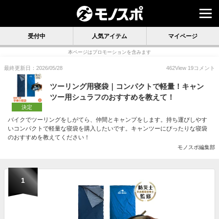
受付中
人気アイテム
マイページ
本ページはプロモーションを含みます
最終更新日：2026/05/28
462
View
19
コメント
ツーリング用寝袋｜コンパクトで軽量！キャン
ツー用シュラフのおすすめを教えて！
決定
バイクでツーリングをしがてら、仲間とキャンプをします。持ち運びしやす
いコンパクトで軽量な寝袋を購入したいです。キャンツーにぴったりな寝袋
のおすすめを教えてください！
モノスポ編集部
1