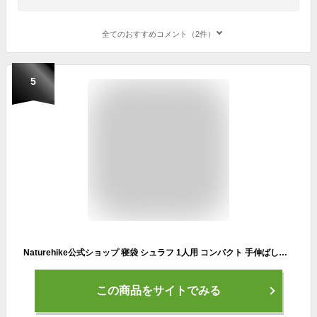
全てのおすすめコメント（2件）
5
Naturehike公式ショップ 寝袋 シュラフ 1人用 コンパクト 手伸ばしできる 軽量 丸洗い可能 保温 300T 撥水加工 アウトドア キャンプ 車中泊 登山 ツーリング ハイキング 防災用 室内用 春夏秋用 優しい肌触り 収納袋付き (グレー（快適温度：9℃）)
この商品をサイトでみる