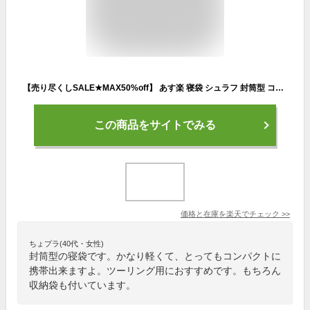
【売り尽くしSALE★MAX50%off】 あす楽 寝袋 シュラフ 封筒型 コット 軽量コンパクト 登山 収納袋付 ツーリング オートキャンプ キャンプ道具 車中泊 バイク 低価格 封筒型の寝袋 防災グッズ 災害対策 災害避難 送料無料
この商品をサイトでみる
価格と在庫を
楽天
でチェック
>>
ちょプラ(40代・女性)
封筒型の寝袋です。かなり軽くて、とってもコンパクトに
携帯出来ますよ。ツーリング用におすすめです。もちろん
収納袋も付いています。