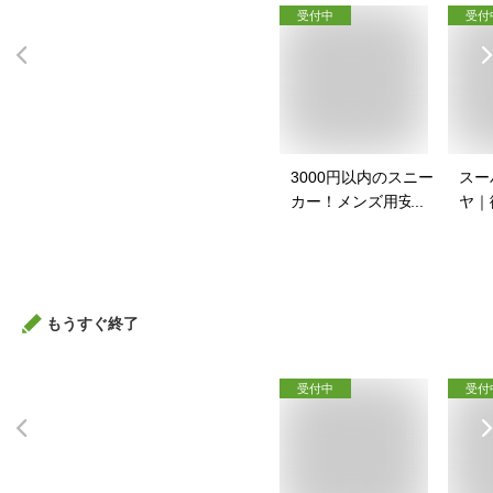
受付中
受付
3000円以内のスニー
スー
カー！メンズ用安い
ヤ｜
スニーカーのおすす
イク
めは？
すす
もうすぐ終了
受付中
受付