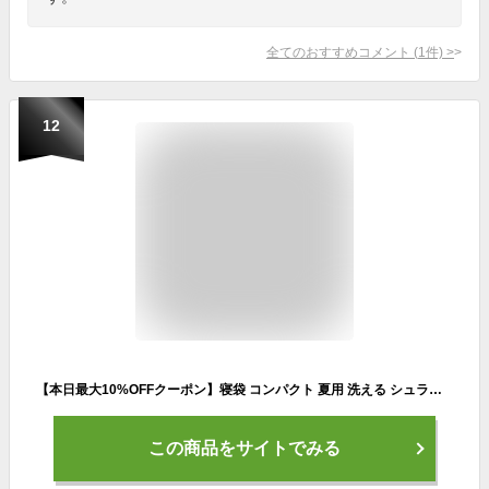
全てのおすすめコメント
(
1
件)
>
12
【本日最大10%OFFクーポン】寝袋 コンパクト 夏用 洗える シュラフ キャンプ 封筒型 -5℃ -5度 洗える寝袋 カーキ ブラック ネイビー キャンプ用寝具 冬用 夏用 軽量 コンパクト 登山 ツーリング アウトドア 車中泊 キャンプ用品 緊急用 防災グッズ 地震対策 送料無料
この商品をサイトでみる