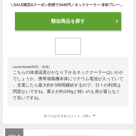
＼SALE限定&クーポン利用で3440円／ネッククーラー 冷却プレート ネックファン 羽なし 首掛け扇風機 冷却プレート付き 携帯扇風機 USB充電式 羽のない 360°冷却 風量3段階調節 3000mAh 急速冷却 熱中症対策 長時間使用 静音設計 超軽量 遠足 スポーツ観戦 アウトドア
類似商品を探す
LemonSoda(50代・女性)
こちらの体感温度がかなり下がるネッククーラーはいかが
でしょうか。携帯扇風機本体にリチウム電池が入っていて
、充電したら最大約8.5時間継続するので、日々の利用は
問題ないですね。重さが約249gと軽いのも肩が凝らなく
て良いですね。
全てのおすすめコメント（2件）