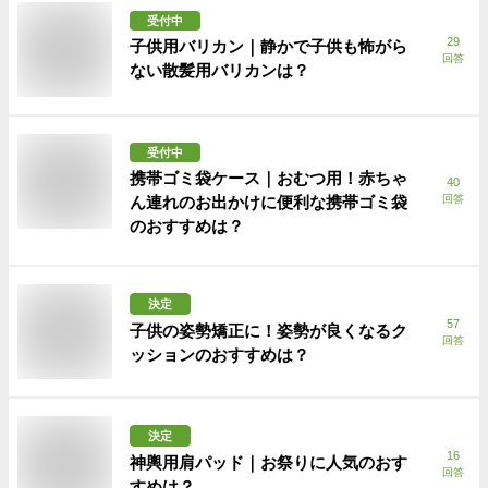
受付中
29
子供用バリカン｜静かで子供も怖がら
回答
ない散髪用バリカンは？
受付中
携帯ゴミ袋ケース｜おむつ用！赤ちゃ
40
ん連れのお出かけに便利な携帯ゴミ袋
回答
のおすすめは？
決定
57
子供の姿勢矯正に！姿勢が良くなるク
回答
ッションのおすすめは？
決定
16
神輿用肩パッド｜お祭りに人気のおす
回答
すめは？