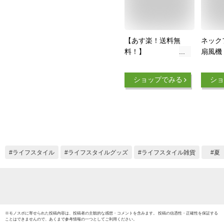
【あす楽！送料無
ネック
料！】
扇風機 
ROROPOCO（ロロ
NECK
ポコ）ネックファン
チェ式
ショップでみる
ショ
冷却プレート付き
付き 
【ネッククーラー 軽
止仕様
量 首かけ扇風機 首
掛け扇風機 携帯扇風
機 ハンディファン
ポータブル ファン
冷感 ひんやり 接触
ライフスタイル
ライフスタイルグッズ
ライフスタイル雑貨
夏
冷感 扇風機 首 首元
熱中症対策 首かけ冷
風 首掛け冷風機】
※
モノスポ
に寄せられた投稿内容は、投稿者の主観的な感想・コメントを含みます。 投稿の信憑性・正確性を保証する
ことはできませんので、あくまで参考情報の一つとしてご利用ください。