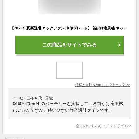
【2023年夏新登場 ネックファン 冷却プレート】 首掛け扇風機 ネッククーラー 羽根なし 急速冷却 USB充電式 15db静音 ハンズフリー 2段階冷却モード 3段階風量調節 液晶モニター LCD 5200mAhバッテリー U型 首かけ ひんやり 軽量 15時間連続使用 瞬間冷感 熱中症対策 マスク蒸れ対策 髪の毛巻き込み防止 花火大会/オフィス/スポーツ観戦/トレーニング/運動/旅行/家事/通勤/通学 日本語説明書付き プレゼント 父の日 (ホワイト)
この商品をサイトでみる
価格と在庫を
Amazon
でチェック
>>
コーヒー三杯(40代・男性)
容量5200mAhのバッテリーを搭載している首かけ扇風機
はいかがですか。使いやすい静音設計タイプです。
全てのおすすめコメント
(
1
件)
>