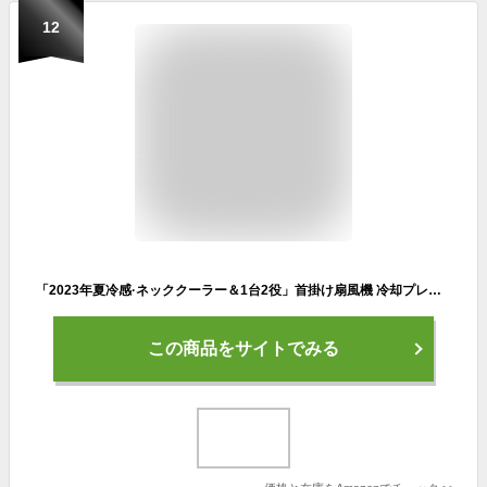
12
「2023年夏冷感·ネッククーラー＆1台2役」首掛け扇風機 冷却プレート付き 瞬間冷却 三段階調節 羽根なし 360サラウンド風 ネックファン 携帯便利 軽量 4400mAh大容量バッテリー 最大12時間連続稼働 Type-C充電式 液晶ディスプレイ 首掛けクーラー 熱中症対策 マスク蒸れ対策 通勤通学/アウトドア/夏キャンプ/自宅/オフィス用/工場勤務/お祭り/子供/プレゼントなど
この商品をサイトでみる