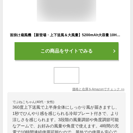
首掛け扇風機 【新登場・上下送風＆大風量】5200mAh大容量 10H連続稼働 ネッククーラー 急速冷却プレート 静音 ネックファン 羽根なし 超軽量 ハンズフリー 扇風機 首掛け くびかけ扇風機 せんぷうき扇風機 アーム角度自由調整可 3段階調風量 携帯扇風機 首 掛け Type-C USB 充電式 ネック 冷却 ファン 首掛けファン 携帯 コンパクト 熱中対策 暑さ対策 スポーツ観戦 キャンプ アウトドア 夏 屋外 作業 おしゃれ プレゼント ギフト 日本語取扱説明書 (ホワイト)
この商品をサイトでみる
価格と在庫を
Amazon
でチェック
>>
でぶねこちゃん(40代・女性)
360度上下送風で上半身全体にしっかり風が届きますし、
1秒でひんやり感を感じられる冷却プレート付きで、より
涼しさを感じられます。3段階の風量調節や角度調節可能
なアームで、お好みの風量や角度で使えます。4時間の充
電で10時間連続使用可能なので、屋外での使用も安心で