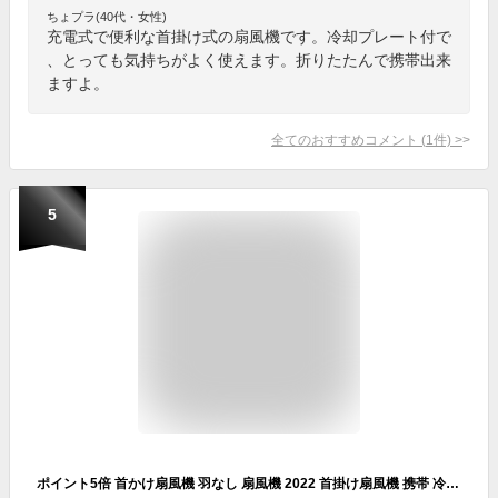
ちょプラ(40代・女性)
充電式で便利な首掛け式の扇風機です。冷却プレート付で
、とっても気持ちがよく使えます。折りたたんで携帯出来
ますよ。
全てのおすすめコメント
(
1
件)
>
5
ポイント5倍 首かけ扇風機 羽なし 扇風機 2022 首掛け扇風機 携帯 冷却 冷却プレート付き 首かけ ネッククーラー ネックファン ハンディファン ポータブル ファン ポータブル ネックバンド USB充電式 静音 小型 軽量 戸外 子供