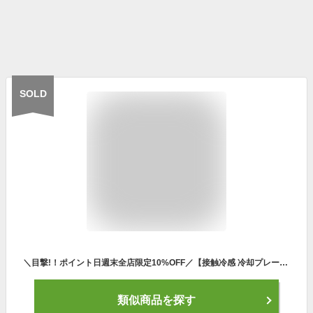
SOLD
＼目撃!！ポイント日週末全店限定10%OFF／【接触冷感 冷却プレート付 】首かけ 冷却プレート付き ネッククーラー 冷却プレート 2023 軽量 ハンディ 扇風機 冷却 首かけ 羽なし 軽量 首掛け 羽なし 子供用 大人用 男女兼用 ネックファン 携帯扇風機 USB充電
類似商品を探す