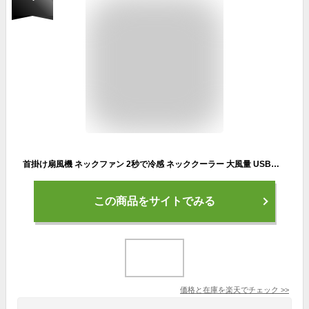
首掛け扇風機 ネックファン 2秒で冷感 ネッククーラー 大風量 USB充電式 折畳み式 旅行 花火大会 長時間使用 5000mAh 3階冷却 冷却プレート付き ひんやり 携帯扇風機 スポーツ観戦 暑さ対策グッズ(オレンジ)
この商品をサイトでみる
価格と在庫を
楽天
でチェック
>>