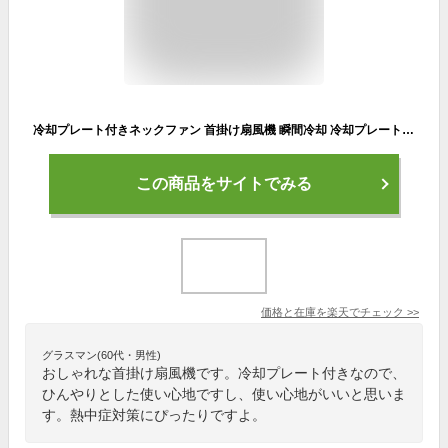
冷却プレート付きネックファン 首掛け扇風機 瞬間冷却 冷却プレート ネッククーラー 三段階調節 羽根なし 充電式扇風機 持ち運び可能 携帯扇風機 冷感 熱中症対策 首掛けクーラー 5ファン構造 360送風 大容量バッテリー 大風量 プレゼント キャンプ プール 海 オフィス 自宅
この商品をサイトでみる
価格と在庫を
楽天
でチェック
>>
グラスマン(60代・男性)
おしゃれな首掛け扇風機です。冷却プレート付きなので、
ひんやりとした使い心地ですし、使い心地がいいと思いま
す。熱中症対策にぴったりですよ。