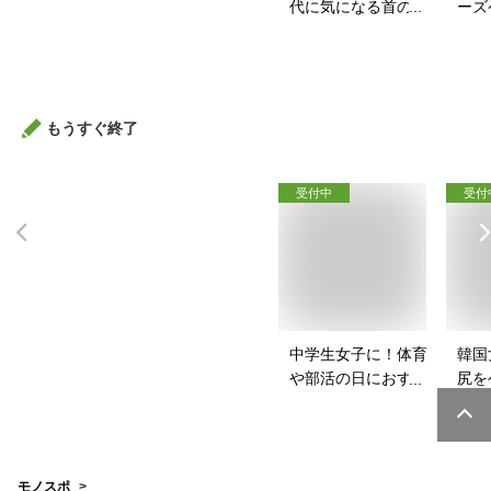
代に気になる首のシ
ーズ
ワに！ネッククリー
スポ
ムのおすすめは？
バッ
は？
もうすぐ終了
受付中
受付
中学生女子に！体育
韓国
や部活の日におすす
尻を
めのスポブラは？
パッ
は？
モノスポ