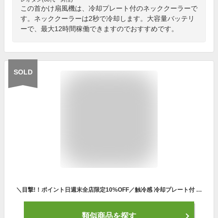
この首かけ扇風機は、冷却プレート付のネッククーラーで
す。ネッククーラーは2秒で冷却します。大容量バッテリ
ーで、最大12時間稼働できますのでおすすめです。
SOLD
＼目撃!！ポイント日週末全店限定10%OFF／触冷感 冷却プレート付 首かけ 冷却プレート付き ネッククーラー 冷却プレート 2023 軽量 ハンディ 扇風機 冷却 羽なし 軽量 首掛け 羽なし子供用大人用 男女兼用 ネックファン 携帯扇風機 USB充電 敬老の日
類似商品を探す