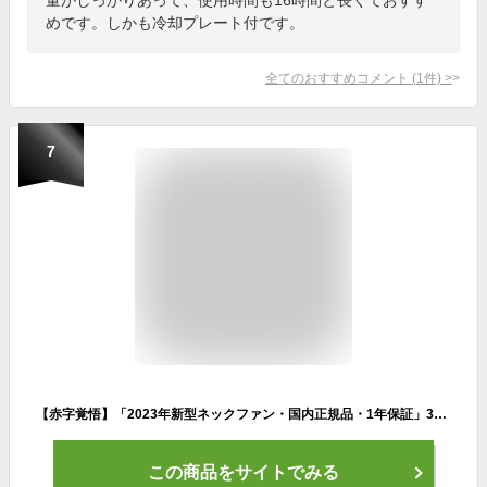
めです。しかも冷却プレート付です。
全てのおすすめコメント
(
1
件)
>
7
【赤字覚悟】「2023年新型ネックファン・国内正規品・1年保証」360℃サラウンド型送風！ネッククーラー ダブル冷却プレート付き ペルチェ素子 NISSYO 首掛け扇風機 首かけ扇風機 携帯扇風機 首掛けファン ハンディファン ミニ扇風機 軽量 父の日ギフト
この商品をサイトでみる