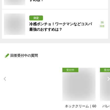
決定
36
冷感ポンチョ！ワークマンなどコスパ
回答
最強のおすすめは？
回答受付中の質問
受付中
受付
ネッククリーム｜60
バレ