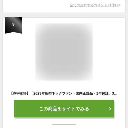
全てのおすすめコメント
(
1
件)
>
9
【赤字覚悟】「2023年新型ネックファン・国内正規品・1年保証」360℃サラウンド型送風！ネッククーラー ダブル冷却プレート付き ペルチェ素子 NISSYO 首掛け扇風機 首かけ扇風機 携帯扇風機 首掛けファン ハンディファン ミニ扇風機 軽量 父の日ギフト
この商品をサイトでみる