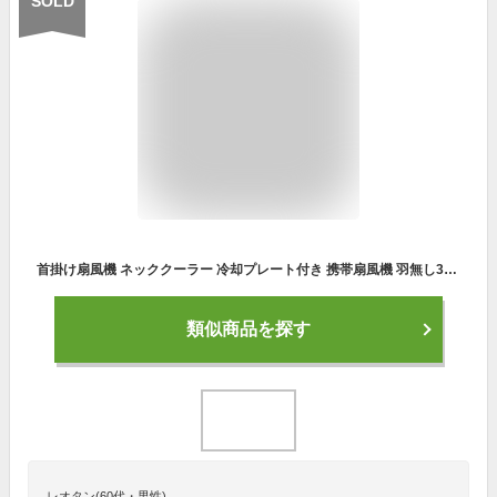
SOLD
首掛け扇風機 ネッククーラー 冷却プレート付き 携帯扇風機 羽無し3600mAh-5000mAh大容量バッテリー 12H長時間稼働 ペルチェ素子採用 瞬間冷却 3段階風量調節 超軽量 静音設計 ハンズフリー Type-C充電 くびかけ扇風機 ネックファン ネックエアコン 熱中症対策...
類似商品を探す
レオタン(60代・男性)