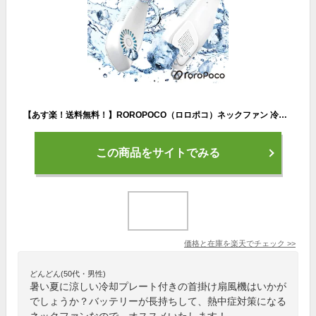
【あす楽！送料無料！】ROROPOCO（ロロポコ）ネックファン 冷却プレート付き【ネッククーラー 軽量 首かけ扇風機 首掛け扇風機 携帯扇風機 ハンディファン ポータブル ファン 冷感 ひんやり 接触冷感 扇風機 首 首元 熱中症対策 首かけ冷風 首掛け冷風機】
この商品をサイトでみる
価格と在庫を
楽天
でチェック
>>
どんどん(50代・男性)
暑い夏に涼しい冷却プレート付きの首掛け扇風機はいかが
でしょうか？バッテリーが長持ちして、熱中症対策になる
ネックファンなので、オススメいたします！