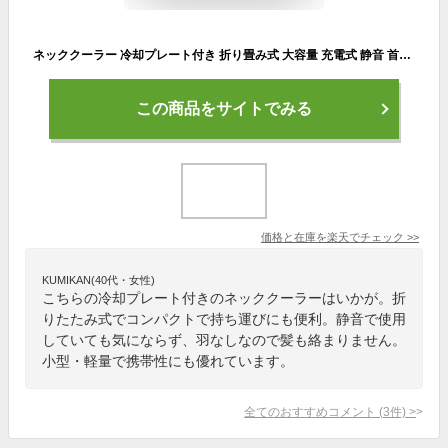
ネッククーラー 冷却プレート付き 折り畳み式 大容量 充電式 静音 首掛け扇風機 羽なし 長時間 静音 軽量 首かけ扇風機 ホワイト ピンク 半導体冷却 扇風機 ポータブル 小型 軽量 戸外 子供 父の日
この商品をサイトでみる
価格と在庫を
楽天
でチェック
>>
KUMIKAN(40代・女性)
こちらの冷却プレート付きのネッククーラーはいかが。折
りたたみ式でコンパクトで持ち運びにも便利。静音で使用
していても気にならず、羽なしなので髪も絡まりません。
小型・軽量で携帯性にも優れています。
全てのおすすめコメント
(
3
件)
>