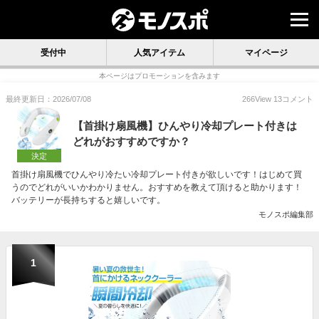
受付中
人気アイテム
マイページ
本ページはプロモーションを含みます
最終更新日：2026/07/08
266
View
13
コメント
【首掛け扇風機】ひんやり冷却プレート付きは
どれがおすすめですか？
決定
首掛け扇風機でひんやり冷たい冷却プレート付きが欲しいです！はじめて買
うのでどれがいいかわかりません。おすすめを教えて頂けると助かります！
バッテリーが長持ちすると嬉しいです。
モノスポ編集部
1