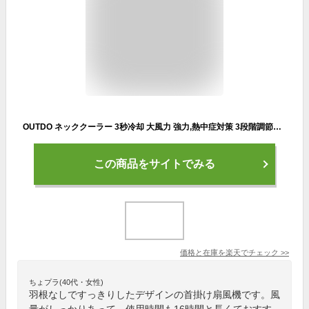
OUTDO ネッククーラー 3秒冷却 大風力 強力,熱中症対策 3段階調節可 16時間連続使用 首掛け扇風機,冷却プレート付き 角度調整可能 ミニファン,屋外作業/スポーツ/旅行/プレゼント/ギフト/オフィス用 2022新型 (白)
この商品をサイトでみる
価格と在庫を
楽天
でチェック
>>
ちょプラ(40代・女性)
羽根なしですっきりしたデザインの首掛け扇風機です。風
量がしっかりあって、使用時間も16時間と長くておすす