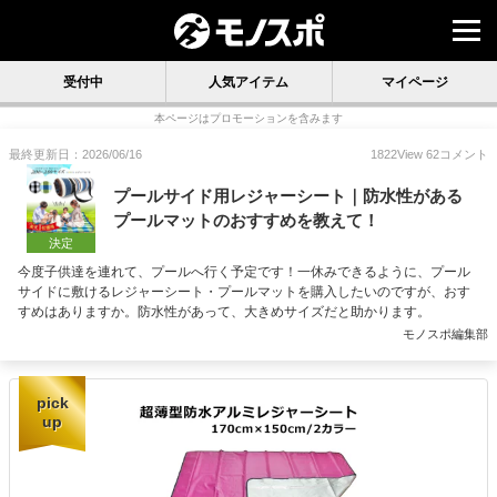
受付中
人気アイテム
マイページ
本ページはプロモーションを含みます
最終更新日：2026/06/16
1822
View
62
コメント
プールサイド用レジャーシート｜防水性がある
プールマットのおすすめを教えて！
決定
今度子供達を連れて、プールへ行く予定です！一休みできるように、プール
サイドに敷けるレジャーシート・プールマットを購入したいのですが、おす
すめはありますか。防水性があって、大きめサイズだと助かります。
モノスポ編集部
pick
up