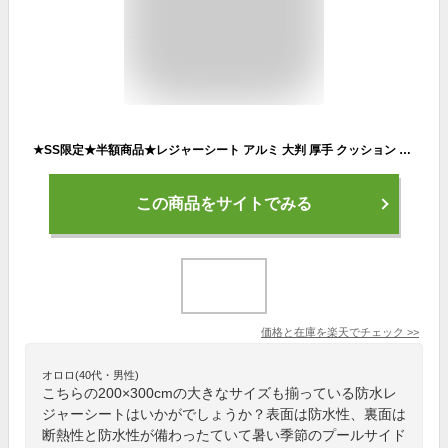
★SS限定★半額商品★レジャーシート アルミ 大判 厚手 クッション 防水 プールマット ビーチマット チェック柄 総柄 折りたたみ コンパクト収納 持ち手付き 携帯便利 ピクニックシート ピクニックマット 花見 遠足 アウトドア バーベキュー 登山 キャンプ場 公園
この商品をサイトでみる
価格と在庫を
楽天
でチェック
>>
オロロ(40代・男性)
こちらの200×300cmの大きなサイズも揃っている防水レ
ジャーシートはいかがでしょうか？表面は防水性、裏面は
断熱性と防水性が備わったていて暑い季節のプールサイド