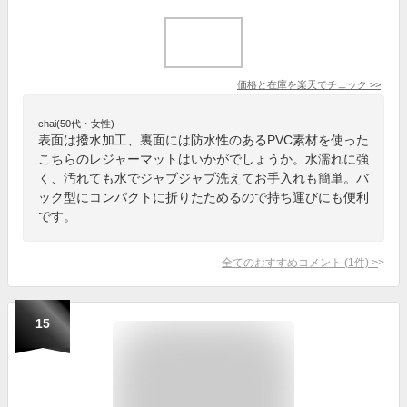
価格と在庫を
楽天
でチェック
>>
chai(50代・女性)
表面は撥水加工、裏面には防水性のあるPVC素材を使った
こちらのレジャーマットはいかがでしょうか。水濡れに強
く、汚れても水でジャブジャブ洗えてお手入れも簡単。バ
ック型にコンパクトに折りたためるので持ち運びにも便利
です。
全てのおすすめコメント
(
1
件)
>
15