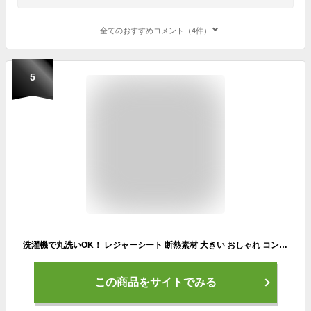
全てのおすすめコメント（4件）
5
洗濯機で丸洗いOK！ レジャーシート 断熱素材 大きい おしゃれ コンパクト レジャーマット ピクニックシート 折り畳み 6人 5人 ストライプ ピクニックシート 大 ピクニックマット レジャーシート 海 プール 運動会 遠足 お花見 防水 厚手 バカンスマット
この商品をサイトでみる