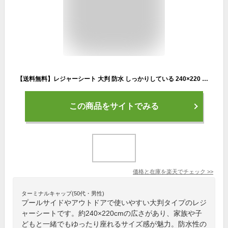
【送料無料】レジャーシート 大判 防水 しっかりしている 240×220 丈夫 持ち運びに便利 プールマット コンパクト グランドシート おしゃれ 大きい 6-8人 運動会 ソロキャンプ BBQ キャンプ ウォーキング 野外フェス 洗え
この商品をサイトでみる
価格と在庫を
楽天
でチェック
>>
ターミナルキャップ(50代・男性)
プールサイドやアウトドアで使いやすい大判タイプのレジ
ャーシートです。約240×220cmの広さがあり、家族や子
どもと一緒でもゆったり座れるサイズ感が魅力。防水性の