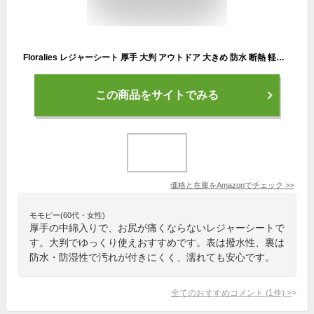
Floralies レジャーシート 厚手 大判 アウトドア 大きめ 防水 断熱 軽い 洗える おしゃれ 厚底 中綿入り コンパクト 折りたたみ アウトドア用 (ペルシャ・レッド, 200*300cm)
この商品をサイトでみる
価格と在庫を
Amazon
でチェック
>>
モモピー(60代・女性)
厚手の中綿入りで、お尻が痛くならないレジャーシートで
す。大判でゆっくり使えおすすめです。表は撥水性、裏は
防水・防湿性で汚れが付きにくく、濡れても安心です。
全てのおすすめコメント
(
1
件)
>