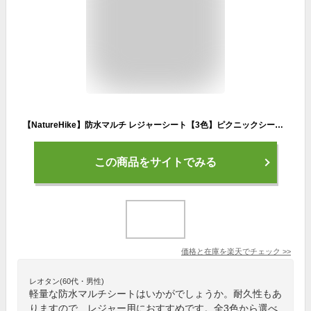
【NatureHike】防水マルチ レジャーシート【3色】ピクニックシート アウトドア 215×150cmグランドシート 雨具 ハイキング ピクニックマット タープ クッション レジャーマット 運動会 ファミリー 花火 海 プール バーベキュー 釣り 登山 遠足
この商品をサイトでみる
価格と在庫を
楽天
でチェック
>>
レオタン(60代・男性)
軽量な防水マルチシートはいかがでしょうか。耐久性もあ
りますので、レジャー用におすすめです。全3色から選べ