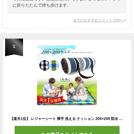
に折りたたんで持ち歩けます。
全てのおすすめコメント
(
5
件)
>
1
【楽天1位】 レジャーシート 厚手 洗える クッション 200×200 防水 折りたたみ 軽い コンパクト 大判 大きい 海 おしゃれ 子供 遠足 キャンプ ピクニックシート プール 二人用 3人 ピクニックマット アウトドア ショルダー ファミリー 家族 運動会 体育祭 遠足 フェス