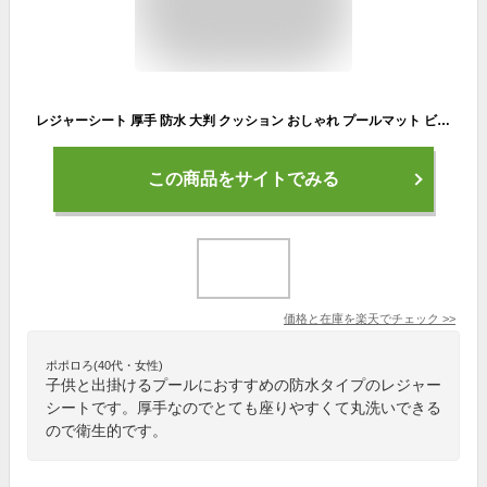
レジャーシート 厚手 防水 大判 クッション おしゃれ プールマット ビーチマット チェック柄 総柄 折りたたみ コンパクト収納 持ち手付き 携帯便利 ピクニックシート ピクニックマット 花見 遠足 アウトドア バーベキュー 登山 キャンプ場 公園
この商品をサイトでみる
価格と在庫を
楽天
でチェック
>>
ポポロろ(40代・女性)
子供と出掛けるプールにおすすめの防水タイプのレジャー
シートです。厚手なのでとても座りやすくて丸洗いできる
ので衛生的です。