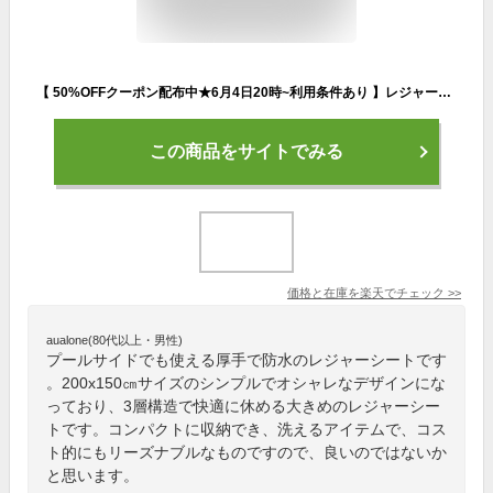
【 50%OFFクーポン配布中★6月4日20時~利用条件あり 】レジャーシート 厚手 大きい 防水 おしゃれ 200×150 洗える 2人 3人 4人 ピクニック アウトドア 海 プール
この商品をサイトでみる
価格と在庫を
楽天
でチェック
>>
aualone(80代以上・男性)
プールサイドでも使える厚手で防水のレジャーシートです
。200x150㎝サイズのシンプルでオシャレなデザインにな
っており、3層構造で快適に休める大きめのレジャーシー
トです。コンパクトに収納でき、洗えるアイテムで、コス
ト的にもリーズナブルなものですので、良いのではないか
と思います。