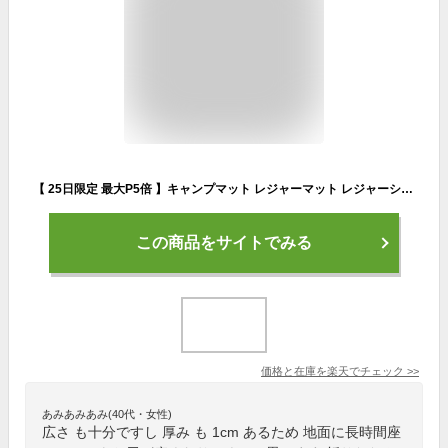
【 25日限定 最大P5倍 】キャンプマット レジャーマット レジャーシート 200 x 150cm 厚み 1cm 収納バッグ付きマット 折りたたみ キャンプ アウトドア レジャー プール ピクニック コンパクト 持ち運び 送料無料 あす楽
この商品をサイトでみる
価格と在庫を
楽天
でチェック
>>
あみあみあみ(40代・女性)
広さ も十分ですし 厚み も 1cm あるため 地面に長時間座