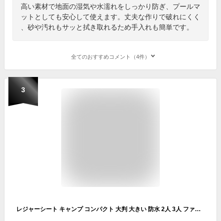
高い素材で地面の湿気や水濡れをしっかり防ぎ、プールマ
ットとしても安心して使えます。丈夫な作りで破れにくく
、砂や汚れもサッと拭き取れるため手入れも簡単です。
全てのおすすめコメント（4件）
3
レジャーシート キャンプ コンパクト 大判 大きい 防水 2人 3人 ファミリー キャンプシート アウトドア 軽量 マルチシート 携帯 折りたたみ ピクニックシート 洗える 薄手 収納袋 サンシェード グランドシート ビーチシート プール 海 フェス 公園 防災【送料無料】