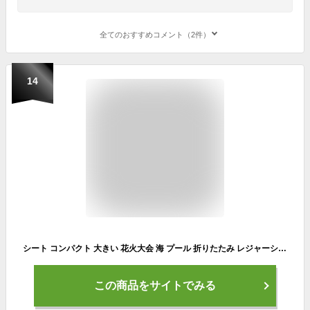
全てのおすすめコメント（2件）
14
シート コンパクト 大きい 花火大会 海 プール 折りたたみ レジャーシート 運動会 ピクニック お花見 ピクニックシート アウトドア 遠足 防水 撥水 砂浜 花見 子供 チェック レジャーマット 大判 可愛い 140×150 150×200 8人 フェス 厚手 おしゃれ
この商品をサイトでみる