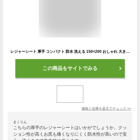
レジャーシート 厚手 コンパクト 防水 洗える 150×200 おしゃれ 大きい アウトドア ピクニック キャンプ お花見 運動会 プール 海 川 バースデーフォト 折りたたみ ファミリーサイズ 平織 チェック 北欧 送料無料 クーポン対象★
この商品をサイトでみる
価格と在庫を
楽天
でチェック
>>
まくりん
こちらの厚手のレジャーシートはいかがでしょうか。クッ
ション性が高くお尻も痛くなりにくく防水性が高いので安