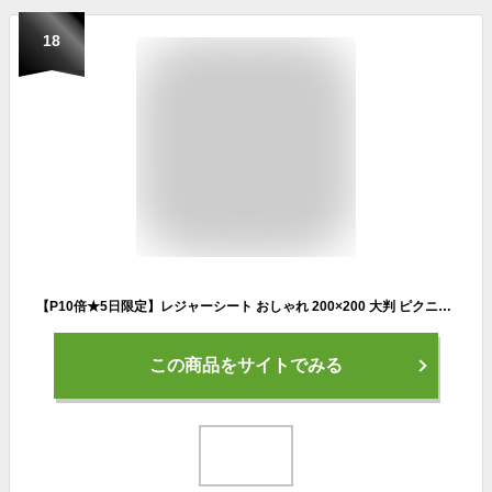
18
【P10倍★5日限定】レジャーシート おしゃれ 200×200 大判 ピクニックシート 大きい 4人から8人 大判 子供 遠足 お花見 花火大会 アウトドア 運動会 海 川 可愛い お家時間 運動会 チェック ピクニック コンパクト 防水 撥水 PVC 折りたたみ
この商品をサイトでみる