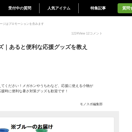
受付中の質問
人気アイテム
特集記事
質問
ージはプロモーションを含みます
1224
View
12
コメント
ズ｜あると便利な応援グッズを教え
えてください！メガホンやうちわなど、応援に使える小物が
応援時に便利な暑さ対策グッズも歓迎です！
モノスポ編集部