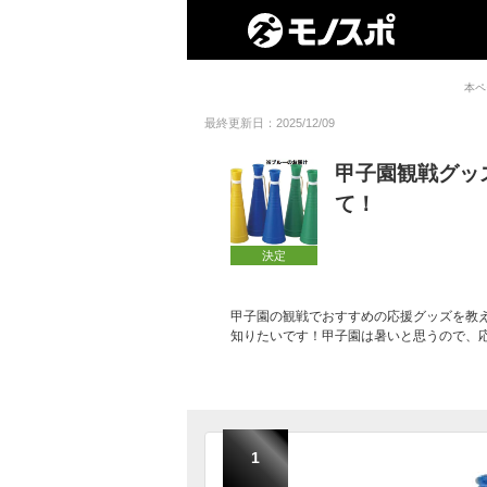
本ペ
最終更新日：2025/12/09
甲子園観戦グッ
て！
決定
甲子園の観戦でおすすめの応援グッズを教
知りたいです！甲子園は暑いと思うので、
1