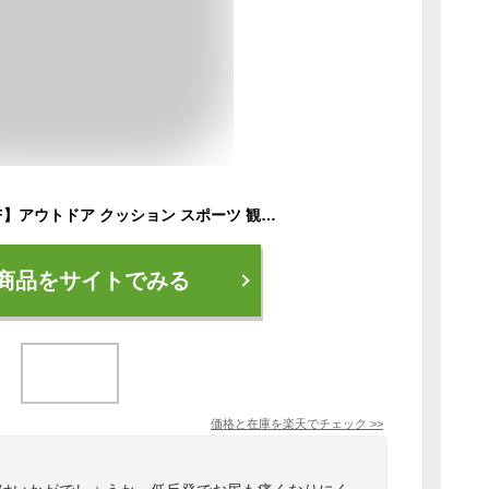
【LINE追加で5％OFF】アウトドア クッション スポーツ 観戦 座布団 折りたたみ 尻 スタジアム マット 花火 携帯 持ち運び コンパクト 携帯クッション 折り畳み クッションマット ゲル クッション キャンプ 低反発 学校行事 お尻 痛くない 野球 洗える
商品をサイトでみる
価格と在庫を
楽天
でチェック
>>