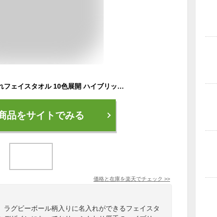
ラグビーボール 名入れフェイスタオル 10色展開 ハイブリッドタオル 名入れ タオル スポーツタオル フェイスタオル お揃い 複数買い まとめ買い ふんわり厚手 フットボール ラグビーグッズ 応援グッズ プレゼント お祝い 贈り物
商品をサイトでみる
価格と在庫を
楽天
でチェック
>>
、ラグビーボール柄入りに名入れができるフェイスタ