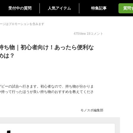
受付中の質問
人気アイテム
特集記事
質問
ージはプロモーションを含みます
475
View
19
コメント
持ち物｜初心者向け！あったら便利な
めは？
グビーの試合へ行きます。初心者なので、持ち物が分かりま
や持って行ったほうが良い持ち物のおすすめを教えてくださ
モノスポ編集部