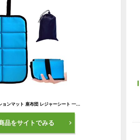
neeki 折り畳み クッションマット 座布団 レジャーシート 一人用 コンパクト 防水 防湿 断熱 衝撃緩和 汚れ防止 収納袋付き 軽量 持ち運び便利 スポーツ観戦 キャンプ ピクニック 運動会 登山 釣り アウトドア オックスフォード布製 水洗い可能 四季適用 (ブルー)
商品をサイトでみる