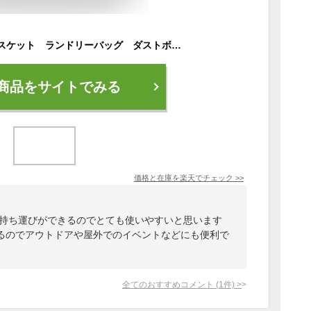
SLOWER マルチバスケット ランドリーバッグ ダストボックス 防水 HANGSTOCK MULTIBASKET 収納 洗濯カゴ ゴミ箱 ワンショルダー バッグ クーラーボックス アウトドア キャンプ カー用品 洗車
商品をサイトでみる
価格と在庫を
楽天
でチェック
>>
に持ち運びができるのでとても使いやすいと思います
るのでアウトドアや屋外でのイベントなどにも便利で
全てのおすすめコメント
(
1
件)
>