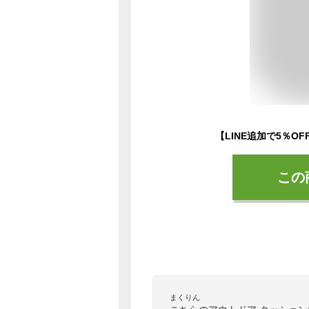
この
まくりん