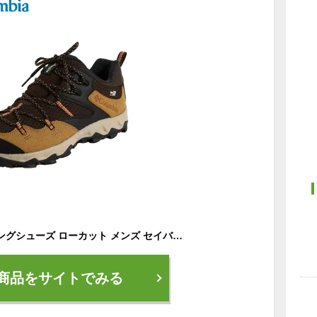
コロンビア トレッキングシューズ ローカット メンズ セイバー4ロウアウトドライ YM7462 264 Columbia od
商品をサイトでみる