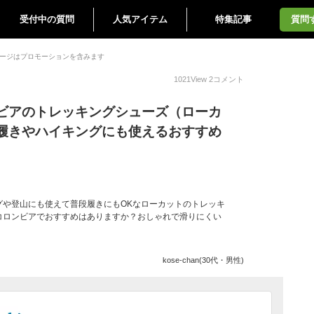
受付中の質問
人気アイテム
特集記事
質問
ージはプロモーションを含みます
1021
View
2
コメント
ビアのトレッキングシューズ（ローカ
履きやハイキングにも使えるおすすめ
グや登山にも使えて普段履きにもOKなローカットのトレッキ
コロンビアでおすすめはありますか？おしゃれで滑りにくい
kose-chan(30代・男性)