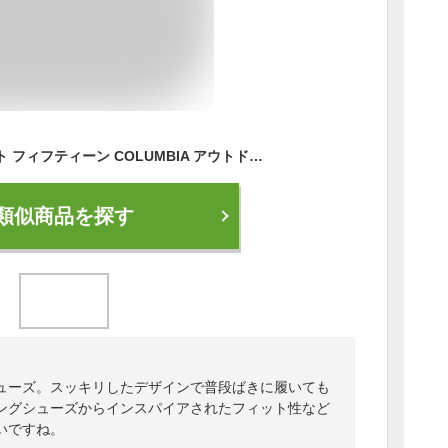
コロンビア ファセット フィフティーン COLUMBIA アウトドアシューズ メンズ ブラック 黒 ホワイト 白 オレンジ FACET 15 BM0131 靴 スニーカー ロゴ シンプル ローカット カジュアル トレイル トレッキング ハイキング タウンユース
類似商品を探す
ューズ。スッキリしたデザインで普段ばきに履いても
ングシューズからインスパイアされたフィット性など
いですね。