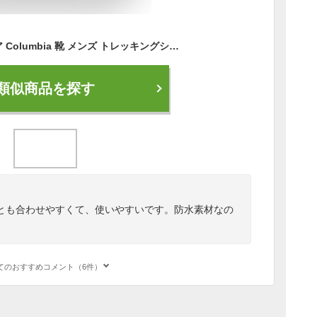
【あす楽】コロンビア Columbia 靴 メンズ トレッキングシューズ YM7462 セイバー4 ロウ アウトドライ 防水透湿 ハイキング ローカット Saber IV Low OutDry
類似商品を探す
とも合わせやすくて、使いやすいです。防水素材なの
てのおすすめコメント（6件）