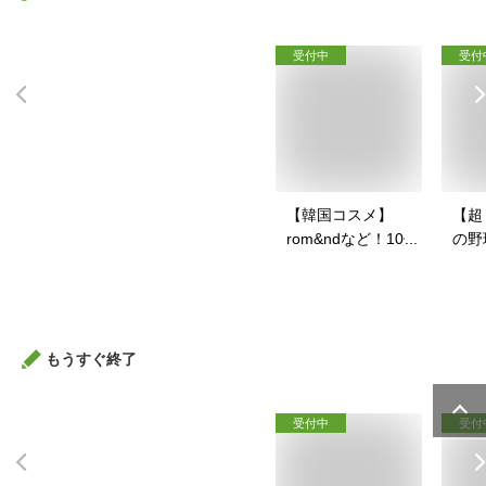
受付中
受付
【韓国コスメ】
【超
rom&ndなど！10代
の野
向けで人気の韓国ブ
の少
ランド化粧品のおす
ット
すめは？
もうすぐ終了
受付中
受付