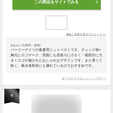
この商品をサイトでみる
価格と在庫を
楽天
でチェック
>>
みかんいろ(50代・女性)
パーリーゲイツの春夏用ニットベストです。チェック柄×
胸元にロゴマーク、背面にも首後ろに小さく・裾部分に大
きくロゴが施されたおしゃれなデザインです。また薄くて
軽く、吸水速乾性にも優れているのでおすすめです。
全てのおすすめコメント
(
1
件)
>
6