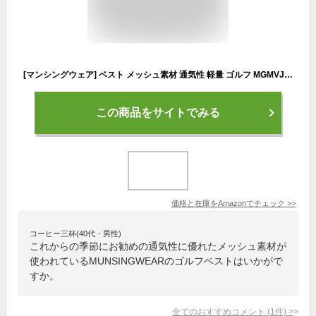
[マンシングウェア] ベスト メッシュ素材 通気性 軽量 ゴルフ MGMVJL80CH メンズ NV00(ネイビー) 日本サイズM相当
この商品をサイトでみる
価格と在庫を
Amazon
でチェック
>>
コーヒー三杯(40代・男性)
これからの季節にお勧めの通気性に優れたメッシュ素材が
使われているMUNSINGWEARのゴルフベストはいかがで
すか。
全てのおすすめコメント
(
1
件)
>