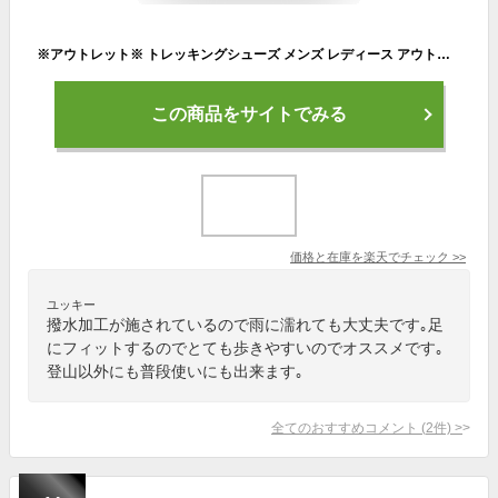
※アウトレット※ トレッキングシューズ メンズ レディース アウトドア スニーカー | 靴 登山靴 トレッキング 登山 山登り ユニセックス ハイカット キャンプ ハイキング アウトドアシューズ アウトドアスニーカー 撥水 初心者
この商品をサイトでみる
価格と在庫を
楽天
でチェック
>>
ユッキー
撥水加工が施されているので雨に濡れても大丈夫です｡足
にフィットするのでとても歩きやすいのでオススメです｡
登山以外にも普段使いにも出来ます｡
全てのおすすめコメント
(
2
件)
>