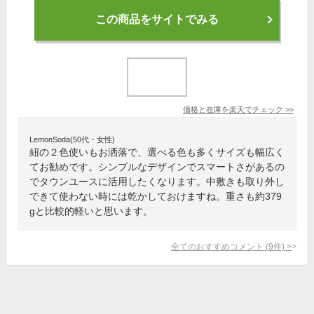
この商品をサイトでみる
価格と在庫を
楽天
でチェック
>>
LemonSoda(50代・女性)
紐の２色使いもお洒落で、選べる色も多くサイズも幅広く
てお勧めです。シンプルなデザインでスマートさがあるの
でタウンユースに活用したくなります。中敷きも取り外し
できて使わない時には乾かしておけますね。重さも約379
gと比較的軽いと思います。
全てのおすすめコメント
(
9
件)
>