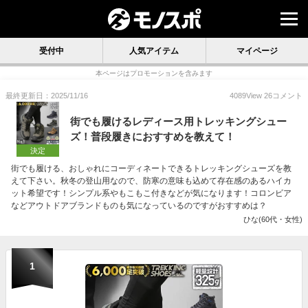
受付中
人気アイテム
マイページ
本ページはプロモーションを含みます
最終更新日：2025/11/16
4089
View
26
コメント
街でも履けるレディース用トレッキングシュー
ズ！普段履きにおすすめを教えて！
決定
街でも履ける、おしゃれにコーディネートできるトレッキングシューズを教
えて下さい。秋冬の登山用なので、防寒の意味も込めて存在感のあるハイカ
ット希望です！シンプル系やもこもこ付きなどが気になります！コロンビア
などアウトドアブランドものも気になっているのですがおすすめは？
ひな(60代・女性)
1