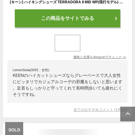
[キーン] ハイキングシューズ TERRADORA II MID WP(現行モデル) テラドーラ ツー ミッド ウォータープルーフ レディース BLUE NIGHTS/REDWOOD 24.5 cm
この商品をサイトでみる
価格と在庫を
Amazon
でチェック
>>
LemonSoda(50代・女性)
KEENのハイカットシューズならグレーベースで大人女性
にピッタリでカジュアルコーデの邪魔をしないと思います
。足首もしっかりと守ってくれて長時間歩いても疲れにく
そうですね。
全てのおすすめコメント
(
1
件)
>
SOLD