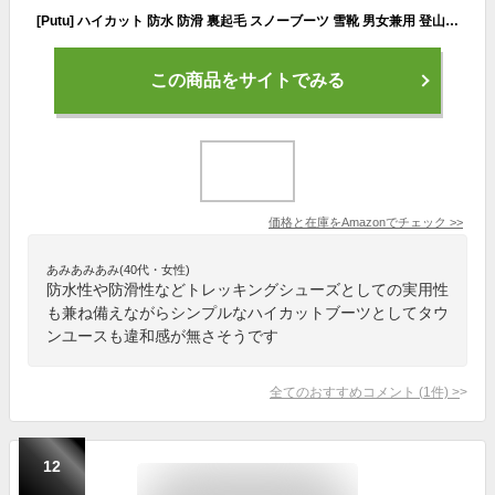
[Putu] ハイカット 防水 防滑 裏起毛 スノーブーツ 雪靴 男女兼用 登山靴 耐磨耗 衝撃吸収 防寒ブーツ アウトドア ハイキングブーツ 24.0 cm
この商品をサイトでみる
価格と在庫を
Amazon
でチェック
>>
あみあみあみ(40代・女性)
防水性や防滑性などトレッキングシューズとしての実用性
も兼ね備えながらシンプルなハイカットブーツとしてタウ
ンユースも違和感が無さそうです
全てのおすすめコメント
(
1
件)
>
12