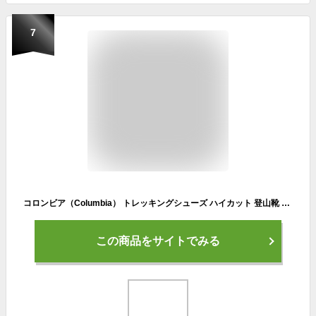
7
コロンビア（Columbia） トレッキングシューズ ハイカット 登山靴 メテオミッド3オムニテック YU0378 034 （グレー/２４．５/Men's、Lady's）
この商品をサイトでみる