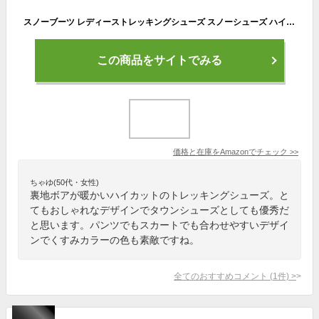
スノーブーツ レディーストレッキングシューズ スノーシューズ ハイキングシューズ ブーツ ハイカット ワークブーツ アウトドア 登山靴 ウォーキングシューズ 防寒 保温 防滑 カジュアル 冬用 綿靴 雪靴 (カーキ色,25)
この商品をサイトでみる
価格と在庫を
Amazon
でチェック
>>
ちゃゆ(50代・女性)
裏地ボアが暖かいハイカットのトレッキングシューズ。と
てもおしゃれなデザインでタウンシューズとしても優秀だ
と思います。パンツでもスカートでも合わせやすいデザイ
ンでくすみカラーの色も素敵ですね。
全てのおすすめコメント
(
1
件)
>