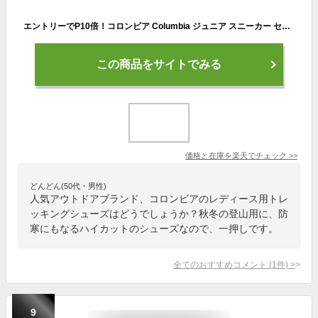
エントリーでP10倍！コロンビア Columbia ジュニア スニーカー セイバー V ミッド アウトドライ SABER V MID OUTDRY YM8135 (010)BLACK レディース トレッキングシューズ ハイカット アウトドア キャンプ レジャー 登山靴 防水 通気 ハイキング 靴 シューズ 22SS
この商品をサイトでみる
価格と在庫を
楽天
でチェック
>>
どんどん(50代・男性)
人気アウトドアブランド、コロンビアのレディース用トレ
ッキングシューズはどうでしょうか？秋冬の登山用に、防
寒にもなるハイカットのシューズなので、一押しです。
全てのおすすめコメント
(
1
件)
>
9