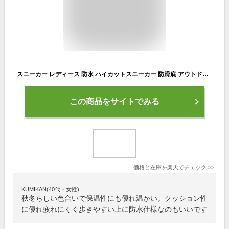
スニーカー レディース 防水 ハイカットスニーカー 防滑底 アウトドア ハイキング おしゃれ かわいい カラー 色 女性 紐靴 Healthknit ヘルスニット hkl724｜正規販売店 在庫限り 値引き 特価 セール SALE
この商品をサイトでみる
価格と在庫を
楽天
でチェック
>>
KUMIKAN(40代・女性)
秋冬らしい色合いで保温性にも優れ温かい。クッション性
に優れ疲れにくく歩きやすい上に防水仕様なのもいいです