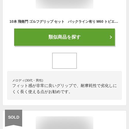
10本 飛衛門 ゴルフグリップ セット バックライン有り M60 トビエモン ゴルフ グリップ 黒 青 赤 緑 ブラック ブルー レッド グリーン ネイビーブルー アクアブルー 特価 ゴルフグリップセット
類似商品を探す
メロディ(30代・男性)
フィット感が非常に良いグリップで、耐摩耗性で劣化しに
くく長く使える点がお勧めです。
SOLD