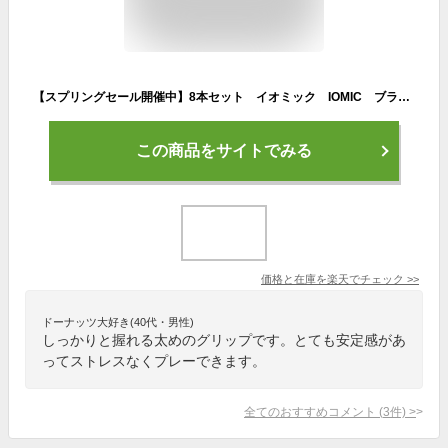
【スプリングセール開催中】8本セット イオミック IOMIC ブラックアーマー2 X-エボリューション 2.3 ちょっと太め ゴルフグリップ まとめ買いセール
この商品をサイトでみる
価格と在庫を
楽天
でチェック
>>
ドーナッツ大好き(40代・男性)
しっかりと握れる太めのグリップです。とても安定感があ
ってストレスなくプレーできます。
全てのおすすめコメント
(
3
件)
>