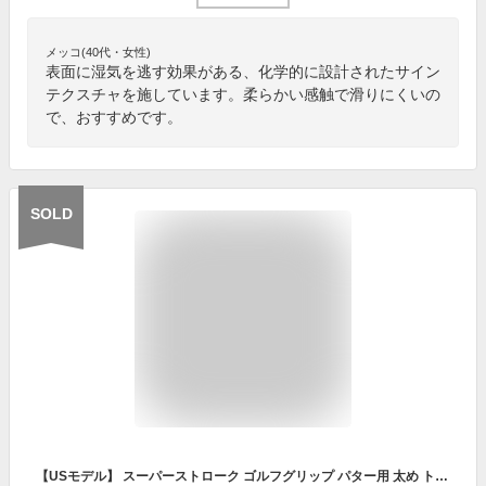
メッコ(40代・女性)
表面に湿気を逃す効果がある、化学的に設計されたサイン
テクスチャを施しています。柔らかい感触で滑りにくいの
で、おすすめです。
SOLD
【USモデル】 スーパーストローク ゴルフグリップ パター用 太め トラクション クロー2.0 Traxion Claw パターグリップ ホワイト レッド SUPER STROKE GOLF GRIP ゴルフ用品 交換用グリップ 【新品】【即納】【あす楽対応】