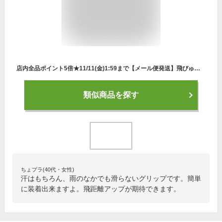
店内全品ポイント5倍★11/11(金)1:59まで【メール便発送】飛びゅ〜ん 1個入 強力グリップ力で素手でも・握力不足でも・雨の日でも滑らない！ 装着簡単で飛距離アップ グリップカバー：【製造直販ゴルフ屋】※
類似商品を探す
ちょプラ(40代・女性)
汗はもちろん、雨のなかでも滑らないグリップです。簡単
に装着出来ますよ。飛距離アップが期待できます。