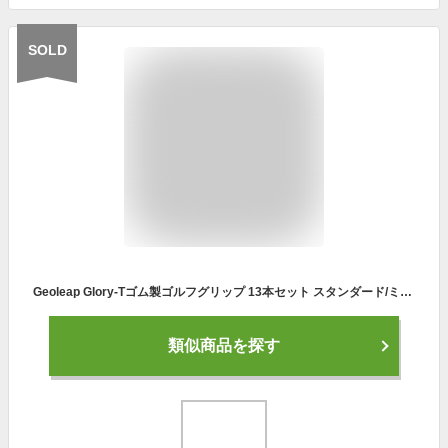
SOLD
Geoleap Glory-Tゴム製ゴルフグリップ 13本セット スタンダード/ミディアム 6色オプション 親指パターン ソフトな感触 滑り止め 快適なハイブリッドゴルフクラブグリップ (スタンダード ブラック)
類似商品を探す