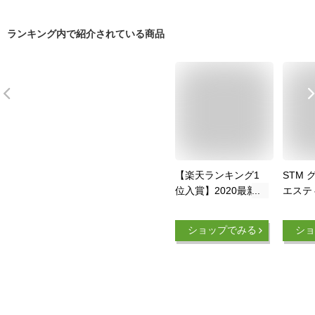
ランキング内で紹介されている商品
【楽天ランキング1
STM 
位入賞】2020最新ゴ
エステ
ルフグリップ ゴルフ
ワン滑
クラブグリップ ゴル
減 フ
ショップでみる
ショ
フクラブ用パーツ 滑
に強い
り止めラバーアイア
樹脂ゴ
ン用 バックライン無
フ グ
軽量 両面テープ付き
LITE(
9本セット 青
MDM(ブルー)