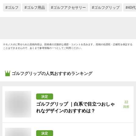
ゴルフ
ゴルフ用品
ゴルフアクセサリー
ゴルフグリップ
40
※
モノスポ
に寄せられた投稿内容は、投稿者の主観的な感想・コメントを含みます。 投稿の信憑性・正確性を保証する
ことはできませんので、あくまで参考情報の一つとしてご利用ください。
ゴルフグリップ
の人気おすすめランキング
決定
22
ゴルフグリップ ｜白系で目立つおしゃ
回答
れなデザインのおすすめは？
決定