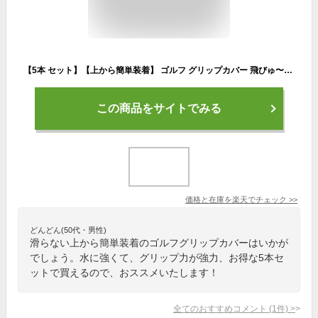
【5本 セット】【上から簡単装着】 ゴルフ グリップカバー 飛びゅ〜ん 【送料無料】 天然ゴム グリップ カバー メンズ レディース ゴルフグリップ 飛距離 すべらない 滑らない パター ゴルフグリップ交換 グリップ力UP とびゅーん ナトップ グリップ交換 便利 グッズ
この商品をサイトでみる
価格と在庫を
楽天
でチェック
>>
どんどん(50代・男性)
滑らない上から簡単装着のゴルフグリップカバーはいかが
でしょう。水に強くて、グリップ力が強力、お得な5本セ
ットで買えるので、おススメいたします！
全てのおすすめコメント
(
1
件)
>