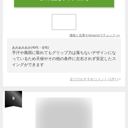
価格と在庫を
Amazon
でチェック
>>
あみあみあみ(40代・女性)
手汗や風雨に取れてもグリップ力は落ちないデザインにな
っているため天候やその他の条件に左右されず安定したス
イングができます
全てのおすすめコメント
(
1
件)
>
9