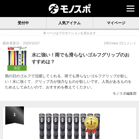
受付中
人気アイテム
マイページ
本ページはプロモーションを含みます
最終更新日：2025/10/27
1961
View
13
コメント
水に強い！雨でも滑らないゴルフグリップのお
すすめは？
決定
雨の日のゴルフで活躍してくれる、雨でも滑らないゴルフグリップが欲し
い！水に強くて、グリップ力が強力なものが欲しいです。人気があるものを
ためえしてみたいので、おすすめを教えてください。
モノスポ編集部
1