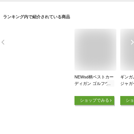
ランキング内で紹介されている商品
NEWsd柄ベストカー
ギンガ
ディガン ゴルフウェ
ジャガ
アレディース レディ
下セット
ースゴルフウェア ゴ
いギン
ショップでみる
ショ
ルフベスト ゴルフレ
柄が人
ディースベスト かわ
ドニッ
いいゴルフウェア ゴ
の上下
ルフウェアセットア
アップ
ップ ゴルフウェア小
ピ ゴ