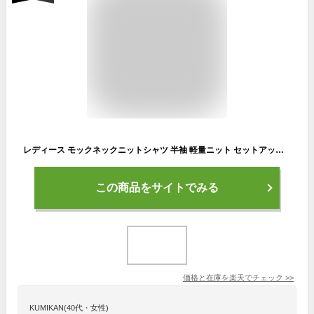
レディース モックネックニットシャツ 半袖 軽量ニット セットアップ可能 ハイネック ストライプ 細見え ロゴ ジャガード ロゴ刺繍 裾リブ ゴルフウェア FILA GOLF フィラゴルフウェア ベージュ ブラック ブルー S M L LL 792640 秋 冬
この商品をサイトでみる
価格と在庫を
楽天
でチェック
>>
KUMIKAN(40代・女性)