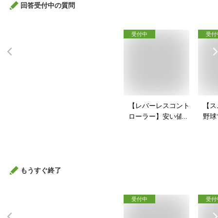
回答受付中の質問
受付中
受付
【レバーレスコント
【ス
ローラー】安い値段
野球
で買えるアケコンの
戦コ
おすすめを教えて！
すい
すす
もうすぐ終了
受付中
受付