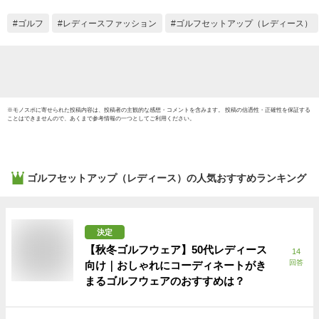
さいサイズ ゴルフニ
ット Sサイズ Mサイ
ゴルフ
レディースファッション
ゴルフセットアップ（レディース）
ズ Lサイズ ネイビー
ホワイト
※
モノスポ
に寄せられた投稿内容は、投稿者の主観的な感想・コメントを含みます。 投稿の信憑性・正確性を保証する
ことはできませんので、あくまで参考情報の一つとしてご利用ください。
ゴルフセットアップ（レディース）
の人気おすすめランキング
決定
【秋冬ゴルフウェア】50代レディース
14
回答
向け｜おしゃれにコーディネートがき
まるゴルフウェアのおすすめは？