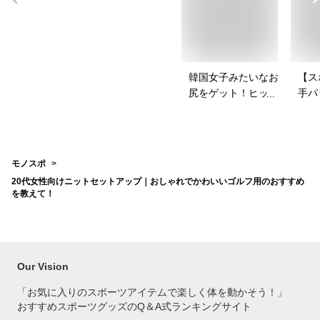
韓国女子みたいなお
【ス
尻をゲット！ヒップ
手パ
パッドのおすすめ
ース
は？
を教
モノスポ
20代女性向けニットセットアップ｜おしゃれでかわいいゴルフ用のおすすめ
を教えて！
Our Vision
「お気に入りのスポーツアイテムで
楽しく体を動かそう！」
おすすめスポーツグッズのQ＆A式ランキングサイト