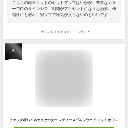
こちらの軽量ニットのセットアップはいかが。豊富なカラ
ーで白のラインやロゴ刺繍がアクセントになりお洒落。伸
縮性にも優れ、裾リブで冷気が入らないのもいいです
全てのおすすめコメント（2件）
5
チェック柄ハイネックセーター レディースゴルフウェア ニット ホワイト ネイビー 保温素材 洗える 洗濯可能 かわいいゴルフウェア あたたかい防寒 ゴルフセットアップ（スカート別売り） おしゃれ ゴルフセーターレディース Sサイズ Mサイズ Lサイズ