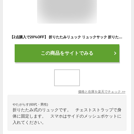
【2点購入で20%OFF】 折りたたみリュック リュックサック 折りたたみ リュック 大容量 レディース メンズ ママバッグ エコバッグ 防水 軽量 背面ファスナー おしゃれ 大人 可愛い かわいい シンプル 持ち運び 通勤 旅行 キャンプ アウトドア 防災 登山 黒 グレー ピンク
この商品をサイトでみる
価格と在庫を
楽天
でチェック
>>
やたがらす(60代・男性)
折りたたみ式のリュックです。 チェストストラップで身
体に固定します。 スマホはサイドのメッシュポケットに
入れてください。