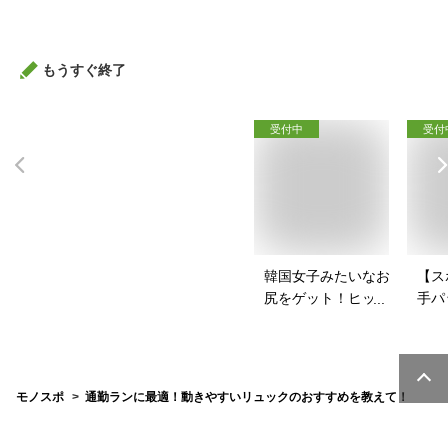
めは？
すす
もうすぐ終了
受付中
受付
韓国女子みたいなお
【ス
尻をゲット！ヒップ
手パ
パッドのおすすめ
ース
は？
を教
モノスポ
通勤ランに最適！動きやすいリュックのおすすめを教えて！