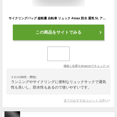
サイクリングバッグ 超軽量 自転車 リュック Atoax 防水 通気 5L アウトドア 登山 自転車バッグ ジョギング ランニング バッグ 男女兼用 3色選択 【一年間品質保証】
この商品をサイトでみる
価格と在庫を
Amazon
でチェック
>>
クロス(50代・男性)
ランニングやサイクリングに便利なリュックサックで通気
性も良いし、防水性もあるので使いやすいです。
全てのおすすめコメント
(
1
件)
>