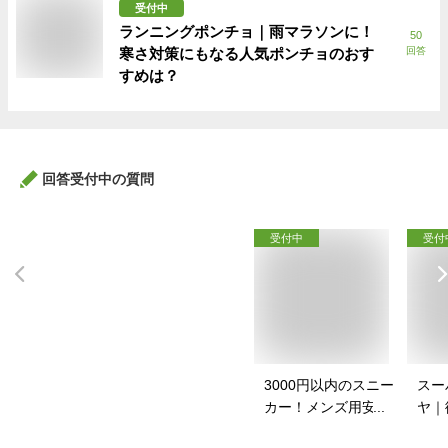
受付中
ランニングポンチョ｜雨マラソンに！
50
寒さ対策にもなる人気ポンチョのおす
回答
すめは？
回答受付中の質問
受付中
受付
3000円以内のスニー
スー
カー！メンズ用安い
ヤ｜
スニーカーのおすす
イク