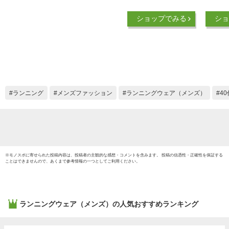
リート推薦！！】 ラ
用 18
ンニング リュック
ック 
ショップでみる
ショ
バッグ サイクリング
2000
バックパック ハイド
納可 
レーションバッグ ト
ックパ
レラン トレイルラン
グ/リ
ニング ザック 小型
デイパ
登山 自転車 マラソ
バック
ン ジョギング ハイ
ニング
ランニング
メンズファッション
ランニングウェア（メンズ）
4
キング ウォーキング
登山 
5L メンズ レディー
たみ/
ス 軽量
※
モノスポ
に寄せられた投稿内容は、投稿者の主観的な感想・コメントを含みます。 投稿の信憑性・正確性を保証する
ことはできませんので、あくまで参考情報の一つとしてご利用ください。
ランニングウェア（メンズ）
の人気おすすめランキング