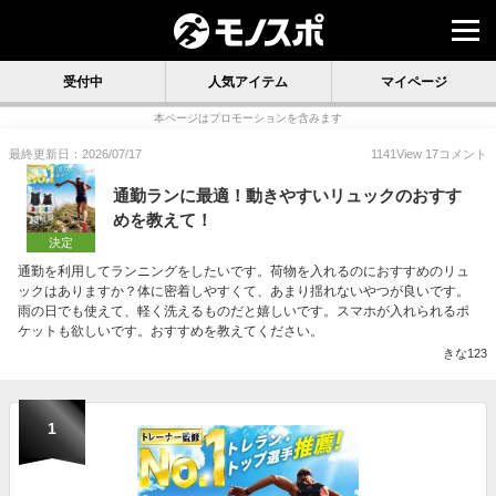
受付中
人気アイテム
マイページ
本ページはプロモーションを含みます
最終更新日：2026/07/17
1141
View
17
コメント
通勤ランに最適！動きやすいリュックのおすす
めを教えて！
決定
通勤を利用してランニングをしたいです。荷物を入れるのにおすすめのリュ
ックはありますか？体に密着しやすくて、あまり揺れないやつが良いです。
雨の日でも使えて、軽く洗えるものだと嬉しいです。スマホが入れられるポ
ケットも欲しいです。おすすめを教えてください。
きな123
1