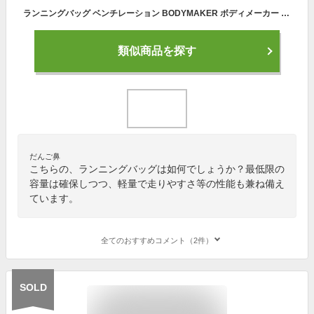
ランニングバッグ ベンチレーション BODYMAKER ボディメーカー 超軽量 マラソンリュック デイパック バックパック リュック スポーツバッグ 防水 光反射 通気 アウトドア 登山 レース 遠足 リュックサック
類似商品を探す
だんご鼻
こちらの、ランニングバッグは如何でしょうか？最低限の
容量は確保しつつ、軽量で走りやすさ等の性能も兼ね備え
ています。
全てのおすすめコメント（2件）
SOLD