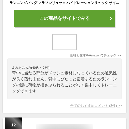
ランニングバッグ マラソンリュック ハイドレーションリュック サイクリングリュック 登山 ジョギング トレイルランニング 自転車バックパック サイクリングリュック 軽量 防水 豊かなポケット リュック アウトドア ジョギング スポーツバッグ 反射ストラップ付 メンズ レディース
この商品をサイトでみる
価格と在庫を
Amazon
でチェック
>>
あみあみあみ(40代・女性)
背中に当たる部分がメッシュ素材になっているため通気性
が良く蒸れません。背中にぴたっと密着するためランニン
グの際に荷物が揺さぶられることがなく集中してトレーニ
ングできます
全てのおすすめコメント
(
2
件)
>
12