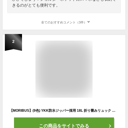
きるのがとても便利です。
全てのおすすめコメント（3件）
2
【MORIBUS】(9色) YKK防水ジッパー採用 18L 折り畳みリュック 大容量 耐水圧 2000mm A4サイズ収納可 防水バッグ/バックパック/サブバッグ/リュックサック/デイパック/トラベルバック/パッグ ランニング/アウトドア/登山 自転車/折りたたみ/コンパクト
この商品をサイトでみる