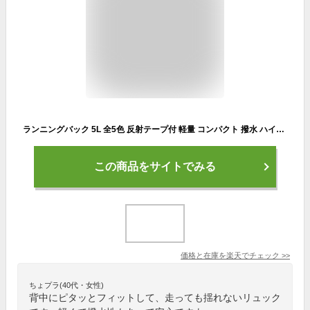
ランニングバック 5L 全5色 反射テープ付 軽量 コンパクト 撥水 ハイドレーション トレラン サイクリングリュック ランニング ランニングリュック 自転車 通勤 散歩 スポーツ ジョギング Mt.happy/マウントハッピー
この商品をサイトでみる
価格と在庫を
楽天
でチェック
>>
ちょプラ(40代・女性)
背中にピタッとフィットして、走っても揺れないリュック