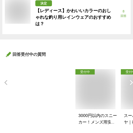
決定
【レディース】かわいいカラーのおし
8
回答
ゃれな釣り用レインウェアのおすすめ
は？
回答受付中の質問
受付中
受付
3000円以内のスニー
スー
カー！メンズ用安い
ヤ｜
スニーカーのおすす
イク