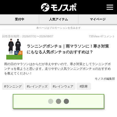
受付中
人気アイテム
マイページ
本ページはプロモーションを含みます
回答受付期間：
2026/07/31
〜
2026/08/07
735
View
47
コメント
ランニングポンチョ｜雨マラソンに！寒さ対策
にもなる人気ポンチョのおすすめは？
...
雨の日のマラソンはからだが冷えやすいので、寒さ対策としてランニングポ
ンチョを着ようと思います。走りやすい人気ランニングポンチョのおすすめ
を教えてください！
モノスポ編集部
ランニング
レイングッズ
レインウェア
防寒