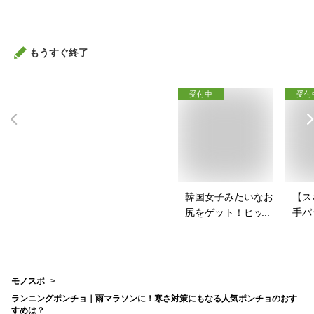
めは？
すす
もうすぐ終了
受付中
受付
韓国女子みたいなお
【ス
尻をゲット！ヒップ
手パ
パッドのおすすめ
ース
は？
を教
モノスポ
ランニングポンチョ｜雨マラソンに！寒さ対策にもなる人気ポンチョのおす
すめは？