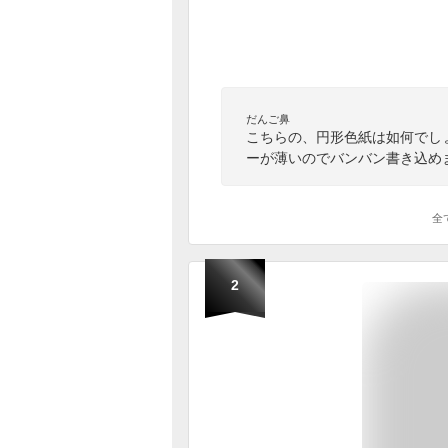
だんご鼻
こちらの、円形色紙は如何でし
ーが薄いのでバンバン書き込め
全
2