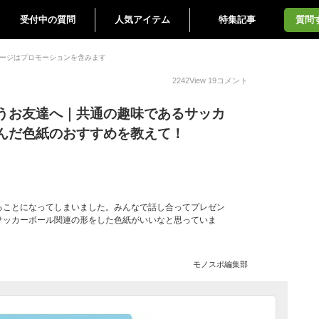
受付中の質問
人気アイテム
特集記事
質問
ージはプロモーションを含みます
2242
View
19
コメント
うお友達へ｜共通の趣味であるサッカ
んだ色紙のおすすめを教えて！
ることになってしまいました。みんなで話し合ってプレゼン
サッカーボール関連の形をした色紙がいいなと思っていま
モノスポ編集部