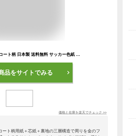
サッカー 色紙 2枚組 コート柄 日本製 送料無料 サッカー色紙 部活 寄せ書き 寄書き サイン プレゼント ギフト プチギフト 送別会 卒業 卒団 卒部 卒業記念品 卒団記念品 引退 退職 お祝い 記念 記念品 サッカーグッズ サッカー用品 *
商品をサイトでみる
価格と在庫を
楽天
でチェック
>>
コート柄用紙＋芯紙＋裏地の三層構造で周りを金のフ