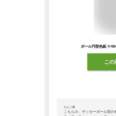
ボール円型色紙 ケ494
この
だんご鼻
こちらの、サッカーボール型の