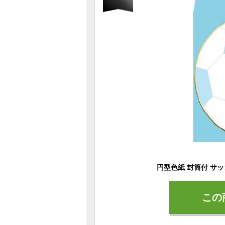
円型色紙 封筒付 サッカー
この