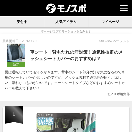
受付中
人気アイテム
マイページ
本ページはプロモーションを含みます
最終更新日：2026/05/11
7303
View
22
コメント
車シート｜背もたれの汗対策！通気性抜群のメ
ッシュシートカバーのおすすめは？
決定
夏は運転していても汗をかきます。背中のシート部分の汗が気になるので車
用のシートカバーが欲しいのですが、メッシュ素材で通気性が良く、涼し
い・蒸れないものがいいです。クールシートタイプなどのおすすめシートカ
バーを教えて下さい！
モノスポ編集部
1