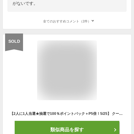
がないです。
全てのおすすめコメント（2件）
SOLD
【2人に1人当選★抽選で100％ポイントバック＋P5倍！5/25】 クールシート カーシート クーラー 送風 冷却 24v 12v usb 座席シート エアーシート クール シートカバー 車 クールエアーカーシート ファン カー クール エアーファン シート 涼しい 冷たい 送料無料
類似商品を探す