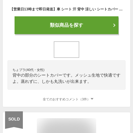
【営業日13時まで即日発送】車 シート 汗 背中 涼しい シートカバー メッシュ カバー 汗 対策 車 蒸れない 涼しい 汗 すっきり 夏 洗える 背中 お尻 カー 白 おしゃれ フリーサイズ
類似商品を探す
ちょプラ(40代・女性)
背中の部分のシートカバーです。メッシュ生地で快適です
よ。蒸れずに、しかも丸洗いが出来ます。
全てのおすすめコメント（3件）
SOLD