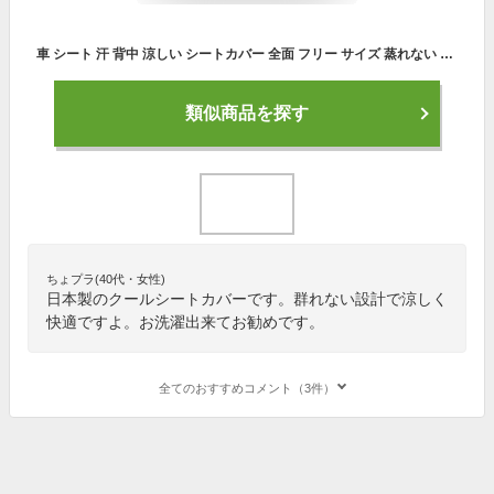
車 シート 汗 背中 涼しい シートカバー 全面 フリー サイズ 蒸れない 汗 対策 スポーツ 運動 ジョギング シミ 仕事 後 臭い アウトドア 作業 腰痛 クール 車 運転 カバー メッシュ すっきり 冷え 防止 洗える お尻 カー 白 おしゃれ
類似商品を探す
ちょプラ(40代・女性)
日本製のクールシートカバーです。群れない設計で涼しく
快適ですよ。お洗濯出来てお勧めです。
全てのおすすめコメント（3件）