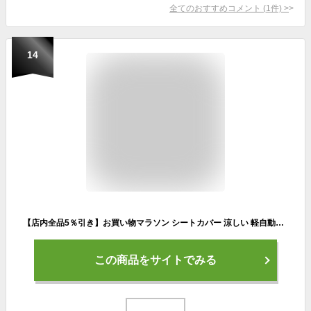
全てのおすすめコメント
(
1
件)
>
14
【店内全品5％引き】お買い物マラソン シートカバー 涼しい 軽自動車 普通車 フリーサイズ シングル 1席 車 蒸れない 通気性 防汚 かんたん装着 洗える メッシュ トラック ミニバン 汗 背中 暑さ 対策 カー シート おしゃれ かわいい 内装パーツのCARESTAR ケアスター
この商品をサイトでみる