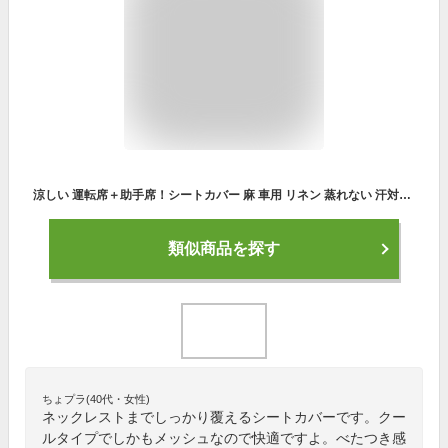
涼しい 運転席＋助手席！シートカバー 麻 車用 リネン 蒸れない 汗対策 クールシート 通気性 運転席カバー 助手席 涼しい 運転席＋助手席！シートカバー シートカバー 熱中症対策 暑さ対策 冷感カバー メッシュ シートカバー 夏 自動車 座席シート 涼感シート 取付簡単
類似商品を探す
ちょプラ(40代・女性)
ネックレストまでしっかり覆えるシートカバーです。クー
ルタイプでしかもメッシュなので快適ですよ。べたつき感