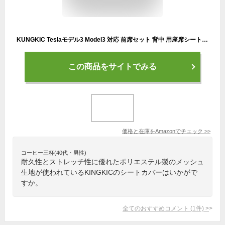
KUNGKIC Teslaモデル3 Model3 対応 前席セット 背中 用座席シートカバー 涼しい メッシュ式 通気性 蒸れない 熱発散 厚め 柔らかい 汗対策 オールシーズン 汚れ防止 2017-2022適用 車種専用設計 内装パーツ 2枚 白
この商品をサイトでみる
価格と在庫を
Amazon
でチェック
>>
コーヒー三杯(40代・男性)
耐久性とストレッチ性に優れたポリエステル製のメッシュ
生地が使われているKINGKICのシートカバーはいかがで
すか。
全てのおすすめコメント
(
1
件)
>