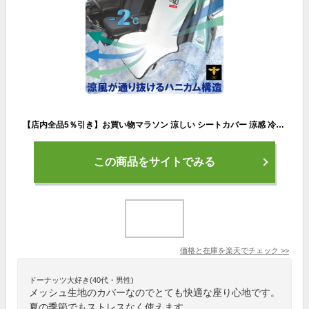
【店内全品5％引き】お買い物マラソン 涼しい シートカバー 涼感 冷感 ホワイト ハニカムメッシュ ベーシックデザイン シングル 1席 汗対策 クールシート 汎用 車 軽自動車トラック 洗える 布 カー シートクーラー カバー 車 洗濯 内装パーツのCARESTAR ケアスター
この商品をサイトでみる
価格と在庫を
楽天
でチェック
>>
ドーナッツ大好き(40代・男性)
メッシュ生地のカバーなのでとても快適な座り心地です。
夏の季節でもストレスなく使えます。