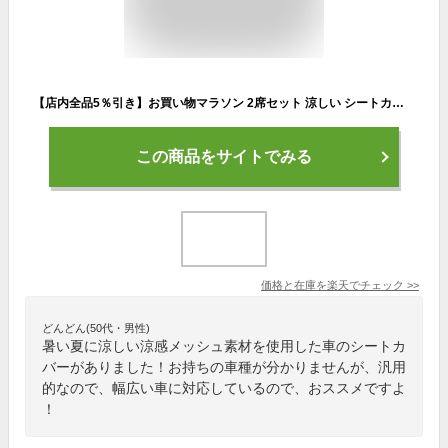
【店内全品5％引き】お買い物マラソン 2席セット 涼しい シートカバー 涼感 カーキ ハニカムメッシュ ベーシックデザイン シングル 運転席・助手席用 暑さ対策 汎用 軽自動車 普通車 トラック 洗える 布 かわいい カー シート カバー 車 内装パーツのCARESTAR ケアスター
この商品をサイトでみる
価格と在庫を
楽天
でチェック
>>
どんどん(50代・男性)
暑い夏に涼しい涼感メッシュ素材を使用した車のシートカ
バーがありました！お持ちの車種が分かりませんが、汎用
的なので、幅広い車に対応しているので、おススメですよ
！