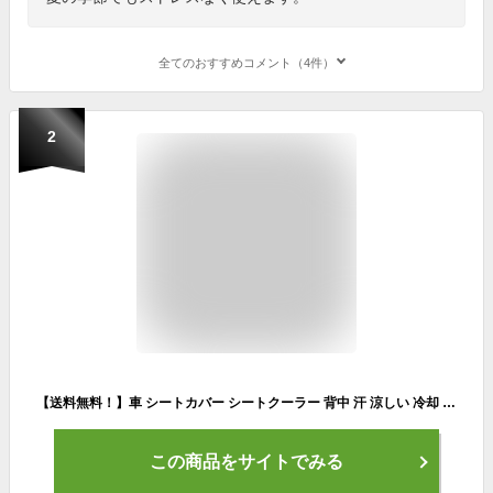
全てのおすすめコメント（4件）
2
【送料無料！】車 シートカバー シートクーラー 背中 汗 涼しい 冷却 冷感 座席シートカバー シートクッション 蒸れ対策 蒸れ 蒸れない 汗対策 汗臭い 洗濯 洗う 丸洗い メッシュ 運転 スポーツ ジョギング 仕事 臭い アウトドア 腰痛 クール カバー 洗える 尻 黒
この商品をサイトでみる