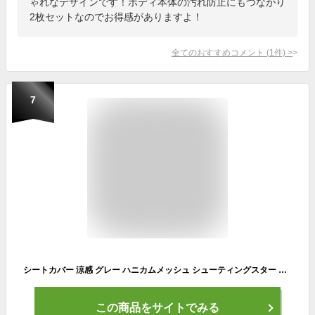
ゃれなデザインです！ボディ本体の汚れ防止にもつながり
2枚セットなのでお得感がありますよ！
全てのおすすめコメント
(
1
件)
>
7
シートカバー 涼感 グレー ハニカムメッシュ シューティングスター シングル 1席 運転席・助手席用 涼しい 汎用 軽自動車 普通車 洗える 布 かわいい カー シート カバー 車 内装パーツのCARESTAR ケアスター
この商品をサイトでみる