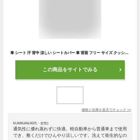
車 シート 汗 背中 涼しい シートカバー 車 背面 フリー サイズ クッション 蒸れない 暑さ 対策 スポーツ 運動 ジョギング シミ 仕事 後 臭い アウトドア 作業 腰痛 夏 おしゃれ 涼感 メッシュ カバー 軽自動車 普通車 通気性 黒
この商品をサイトでみる
価格と在庫を
楽天
でチェック
>>
KUMIKAN(40代・女性)
通気性に優れ蒸れずに快適。軽自動車から普通車まで使用
でき、敷くだけでひんやり涼しいです。洗えて衛生的なの