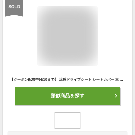
SOLD
【クーポン配布中!4/10まで】 涼感ドライブシート シートカバー 車 ドライブシート 冷感 涼感 冷たい ひんやり メッシュ 冷感シートカバー 冷感ドライブシート シート カバー 夏 涼しい 節電 冷感素材 クール さらさら ポケット ポケット付き
類似商品を探す