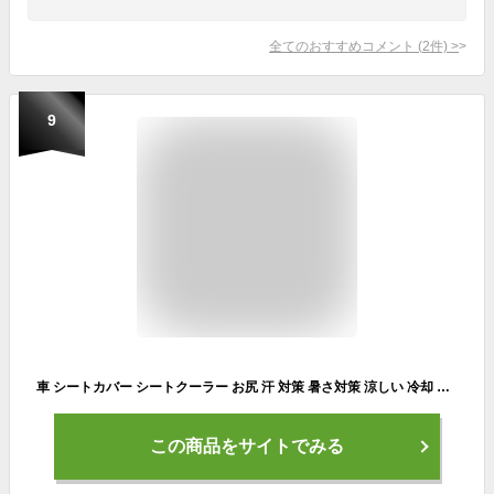
全てのおすすめコメント
(
2
件)
>
9
車 シートカバー シートクーラー お尻 汗 対策 暑さ対策 涼しい 冷却 冷感 座席シートカバー クッション 蒸れ対策 蒸れない 汗対策 夏 洗える メッシュ 運転 スポーツ ジョギング 仕事 臭い アウトドア 腰痛 クール カバー 洗える 尻 黒
この商品をサイトでみる