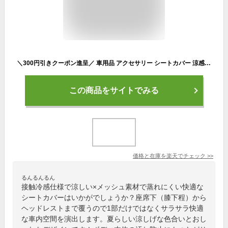
＼300円引きクーポン進呈／ 車用品 アクセサリー シートカバー 涼感ドライブシート2枚a25616 セット 接触冷感 メッシュ サラサラ 快適 ポケット付き カバー 汚れ防止
この商品をサイトでみる
価格と在庫を
楽天
でチェック
>>
るんるんるん
接触冷感仕様で涼しい×メッシュ素材で蒸れにくい快適な
シートカバーはいかがでしょうか？座席下（膝下程）から
ヘッドレストまで覆うので1部だけではなくサラサラ快適
な車内空間を演出します。夏らしい涼しげな色合いとおし