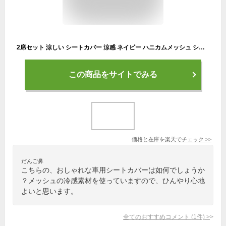
2席セット 涼しい シートカバー 涼感 ネイビー ハニカムメッシュ シューティングスター シングル 運転席・助手席用 汎用 軽自動車 普通車 トラック 洗える 布 かわいい カー シート カバー 車 内装パーツのCARESTAR ケアスター
この商品をサイトでみる
価格と在庫を
楽天
でチェック
>>
だんご鼻
こちらの、おしゃれな車用シートカバーは如何でしょうか
？メッシュの冷感素材を使っていますので、ひんやり心地
よいと思います。
全てのおすすめコメント
(
1
件)
>