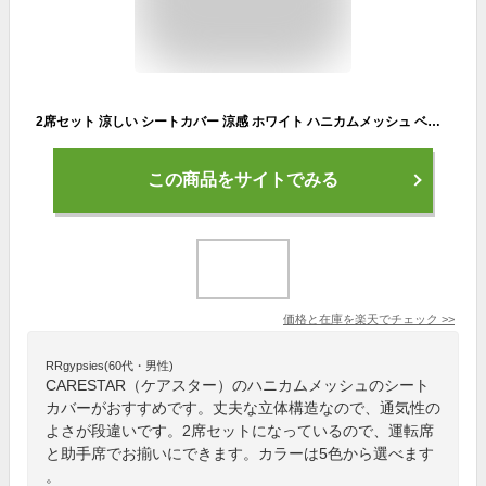
2席セット 涼しい シートカバー 涼感 ホワイト ハニカムメッシュ ベーシックデザイン シングル 立体構造 汎用 軽自動車 普通車 トラック 重機 洗える 布 カー シート カバー 車 内装パーツのCARESTAR ケアスター
この商品をサイトでみる
価格と在庫を
楽天
でチェック
>>
RRgypsies(60代・男性)
CARESTAR（ケアスター）のハニカムメッシュのシート
カバーがおすすめです。丈夫な立体構造なので、通気性の
よさが段違いです。2席セットになっているので、運転席
と助手席でお揃いにできます。カラーは5色から選べます
。