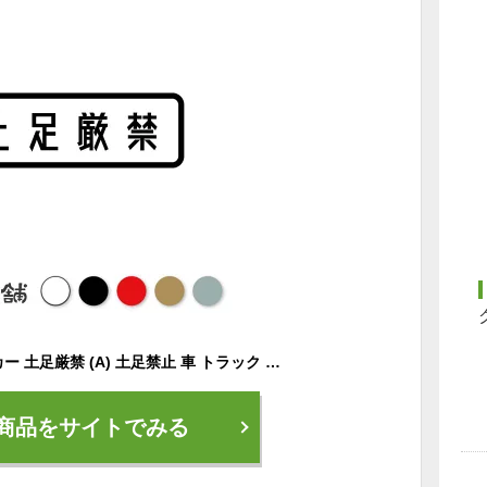
カッティングステッカー 土足厳禁 (A) 土足禁止 車 トラック 室内 裸足 靴を脱いで かっこいい 漢字 特大 大きい
商品をサイトでみる