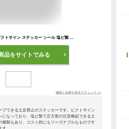
警告 注意 土足禁止 ピクトサイン ステッカー シール 塩ビ製 インテリア 施設 案内 注意 安全対策
商品をサイトでみる
価格と在庫を
楽天
でチェック
>>
ープできる土足禁止のステッカーです。ピクトサイン
ンになっており、塩ビ製で正方形の注意喚起できる土
の種類もあり、コスト的にもリーズナブルなものです
ます。