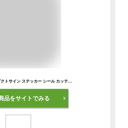
警告 注意 土足禁止 ピクトサイン ステッカー シール カッティングシート 塩ビ製 9x9cm インテリア 施設 案内 注意
商品をサイトでみる