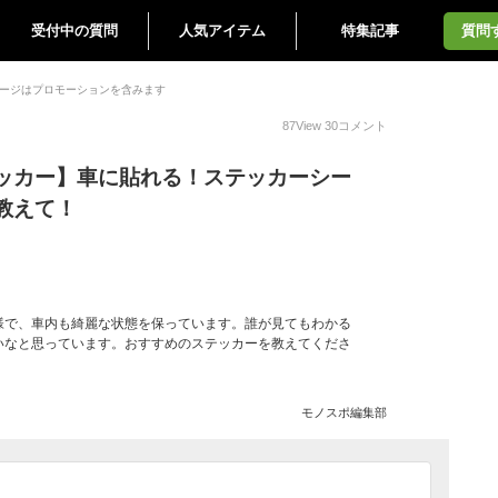
受付中の質問
人気アイテム
特集記事
質問
ージはプロモーションを含みます
87
View
30
コメント
ッカー】車に貼れる！ステッカーシー
教えて！
様で、車内も綺麗な状態を保っています。誰が見てもわかる
いなと思っています。おすすめのステッカーを教えてくださ
モノスポ編集部