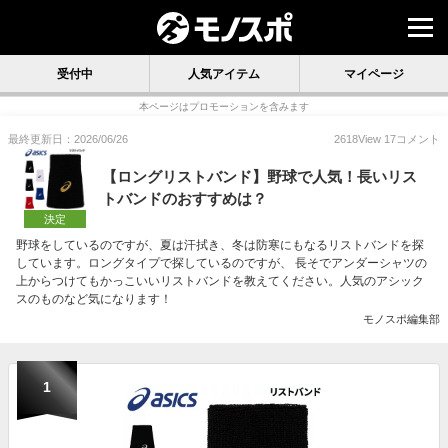
受付中
人気アイテム
マイページ
本ページはプロモーションを含みます
最終更新日：2026/06/26
2618
View
17
コメント
【ロングリストバンド】野球で人気！長いリス
トバンドのおすすめは？
決定
野球をしているのですが、夏は汗拭き、冬は防寒にもなるリストバンドを探
しています。ロングタイプで探しているのですが、 長そでアンダーシャツの
上からつけてもかっこいいリストバンドを教えてください。人気のアシック
スのものなど気になります！
モノスポ編集部
1