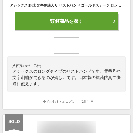
アシックス 野球 文字刺繍入り リストバンド ゴールドステージ ロング 片手(1個) 番号刺繍(2ケタまで)無料 BAQ504 背番号 加工可能(N)
類似商品を探す
八百万(50代・男性)
アシックスのロングタイプのリストバンドです。背番号や
文字刺繍ができるのが嬉しいです。日本製の抗菌防臭で快
適に使えます。
全てのおすすめコメント（2件）
SOLD