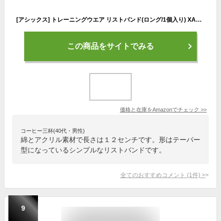
[アシックス] トレーニングウエア リストバンド(ロング/1個入り) XAG071 [メンズ] ブラック/ゴールド 日本 F (FREE サイズ)
この商品をサイトでみる
価格と在庫を
Amazon
でチェック
>>
コーヒー三杯(40代・男性)
綿とアクリル素材で長さは１２センチです。形はテーパー
型になっているシンプルなリストバンドです。
全てのおすすめコメント
(
1
件)
>
9