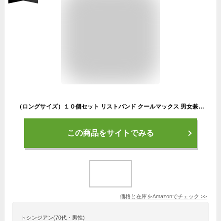
（ロングサイズ）１０個セット リストバンド クールマックス 男女兼用 カラーリストバンド 日本製 国産 汗止め 吸汗速乾 抗菌防臭 コットン素材 スポーツ用 通気性あり 伸縮性あり 男女兼用 手首バンド 汗止めバンド 無地 吸汗性抜群 抗菌防臭 パイル応援アイテム 野球 テニス ヨガ バスケ
この商品をサイトでみる
価格と在庫を
Amazon
でチェック
>>
トシンジアン(70代・男性)