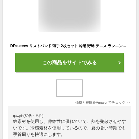
DFsucces リストバンド 薄手 2枚セット 冷感 野球 テニス ランニングの汗吸収 速乾 通気性 ロング ショート スポーツ ヨガ 筋トレ スポーツ用 夏の日焼け防止対策 男女兼用 (ブラック, 12cm)
この商品をサイトでみる
価格と在庫を
Amazon
でチェック
>>
qawplo(50代・男性)
綿素材を使用し、伸縮性に優れていて、熱を発散させやす
いです。冷感素材を使用しているので、夏の暑い時期でも
手首周りを快適にします。