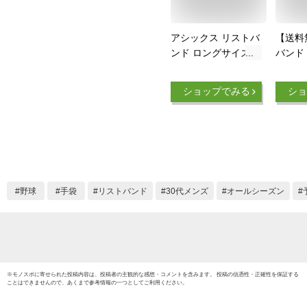
アシックス リストバ
【送料
ンド ロングサイズ
バンド 
asics 1個入り メンズ
ング 冷
レディース 手首 汗
スバン
ショップでみる
ショ
どめ トレーニング
通気性
ランニング ジム ジ
り 吸
ョギング テニス 野
れ
球 バレー スポーツ
アクセサリ
ー/3033B873
野球
手袋
リストバンド
30代メンズ
オールシーズン
※
モノスポ
に寄せられた投稿内容は、投稿者の主観的な感想・コメントを含みます。 投稿の信憑性・正確性を保証する
ことはできませんので、あくまで参考情報の一つとしてご利用ください。