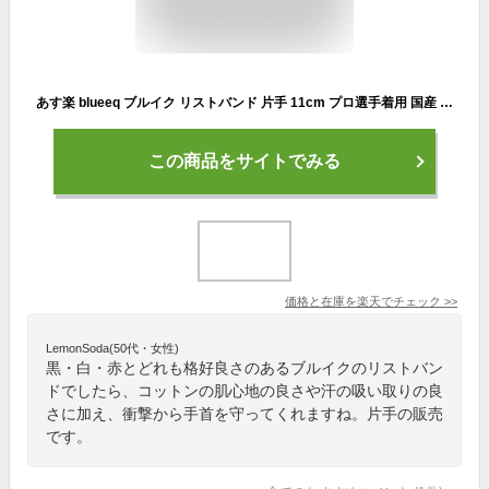
あす楽 blueeq ブルイク リストバンド 片手 11cm プロ選手着用 国産 プロコットン100％ BQAC-00002 beq22ss
この商品をサイトでみる
価格と在庫を
楽天
でチェック
>>
LemonSoda(50代・女性)
黒・白・赤とどれも格好良さのあるブルイクのリストバン
ドでしたら、コットンの肌心地の良さや汗の吸い取りの良
さに加え、衝撃から手首を守ってくれますね。片手の販売
です。