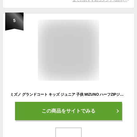
5
ミズノ グランドコート キッズ ジュニア 子供 MIZUNO ハーフZIPジャケット 野球 ベースボール スポーツ 運動 部活 アウター ジャンパー 防寒 ブランド 定番 人気 ブラック 黒 ネイビー 紺 レッド 赤 12JE5V45
この商品をサイトでみる