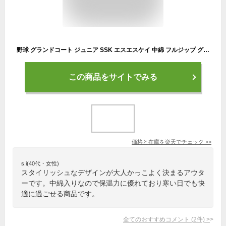
野球 グランドコート ジュニア SSK エスエスケイ 中綿 フルジップ グラウンドコート グラコン 防寒 冬用 アウター ジャケット BWG1008J 秋冬 防寒 防風 子ども用 ジャケット 軽量 高品質 練習用 大きいサイズ 秋冬 アウター着 部活動
この商品をサイトでみる
価格と在庫を
楽天
でチェック
>>
s.i(40代・女性)
スタイリッシュなデザインが大人かっこよく決まるアウタ
ーです。中綿入りなので保温力に優れており寒い日でも快
適に過ごせる商品です。
全てのおすすめコメント
(
2
件)
>