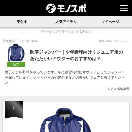
受付中
人気アイテム
マイページ
本ページはプロモーションを含みます
最終更新日：2026/01/06
1088
View
18
コメント
防寒ジャンパー｜少年野球向け！ジュニア用の
あたたかいアウターのおすすめは？
決定
息子が少年野球をやっています。冬に練習時の防寒ウェアとしてジャンパー
を探しています。シャカシャカや裏起毛などの暖かいウェアを教えてくださ
い。
モノスポ編集部
1