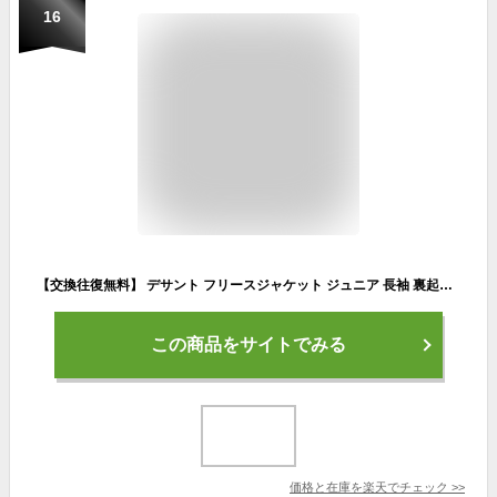
16
【交換往復無料】 デサント フリースジャケット ジュニア 長袖 裏起毛 パーカー 保温 防寒 防風 DBX-2360JB 野球ウェア ジャンパー 子供服 服 フード付き
この商品をサイトでみる
価格と在庫を
楽天
でチェック
>>