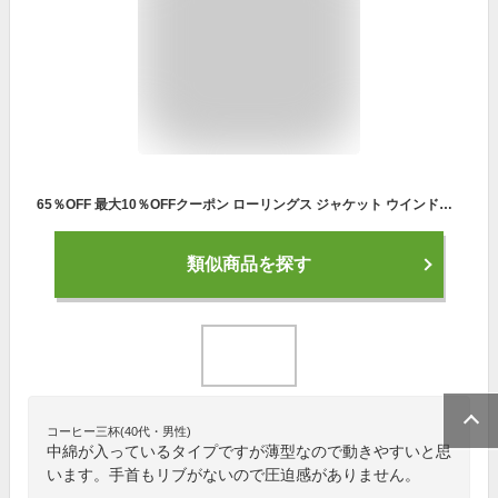
65％OFF 最大10％OFFクーポン ローリングス ジャケット ウインドブレーカー 大人 薄中綿 ブラックレーベル BLACK LABEL AOS10F01 野球ウェア トップス アウター フルジップ メンズ 一般用 トレーニング 防寒
類似商品を探す
コーヒー三杯(40代・男性)
中綿が入っているタイプですが薄型なので動きやすいと思
います。手首もリブがないので圧迫感がありません。