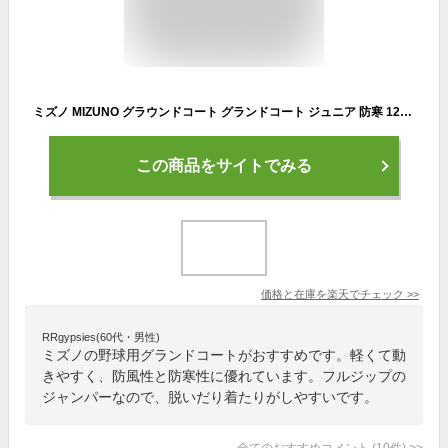
ミズノ MIZUNO グラウンドコート グランドコート ジュニア 防寒 12JE5G22 野球ウェア ジャンパー 子供服 服 防寒 防風 大人用 子ども用 男女兼用 秋冬 ジャケット 軽量 高品質 スポーツ 練習用 大きいサイズ 秋冬 アウター チーム用 練習着 部活動 【365日あす楽対応】
この商品をサイトでみる
価格と在庫を
楽天
でチェック
>>
RRgypsies(60代・男性)
ミズノの野球用グランドコートがおすすめです。軽くて動
きやすく、防風性と防寒性に優れています。フルジップの
ジャンパーなので、脱いだり着たりがしやすいです。
全てのおすすめコメント
(
10
件)
>