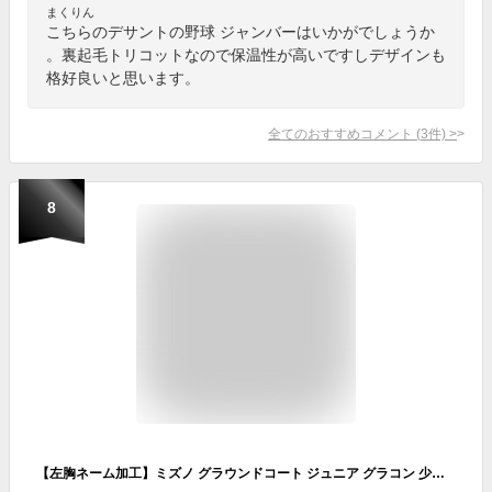
まくりん
こちらのデサントの野球 ジャンバーはいかがでしょうか
。裏起毛トリコットなので保温性が高いですしデザインも
格好良いと思います。
全てのおすすめコメント
(
3
件)
>
8
【左胸ネーム加工】ミズノ グラウンドコート ジュニア グラコン 少年用 防寒 撥水 野球 mizuno 52WJ389 アウター 2013世界大会モデル ブレスサーモ 内ポケット付き