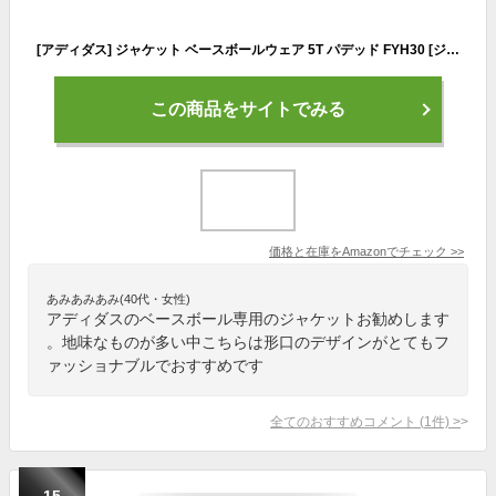
[アディダス] ジャケット ベースボールウェア 5T パデッド FYH30 [ジュニア] キッズ レジェンドアース F19 (ED3757) 日本 J140 (日本サイズ140 相当)
この商品をサイトでみる
価格と在庫を
Amazon
でチェック
>>
あみあみあみ(40代・女性)
アディダスのベースボール専用のジャケットお勧めします
。地味なものが多い中こちらは形口のデザインがとてもフ
ァッショナブルでおすすめです
全てのおすすめコメント
(
1
件)
>
15