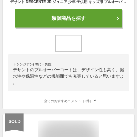
デサント DESCENTE JR ジュニア 少年 子供用 キッズ用 プルオーバーコート JSTD425 プロモデル チーム対応 身頃中綿入り ポケット付き 保温 透湿 はっ水 吸湿 軽量 耐水 あったかい ハーフジップ 野球 ソフト 移動着 アウター ハイネック
類似商品を探す
トシンジアン(70代・男性)
デサントのプルオーバーコートは、デザイン性も高く、撥
水性や保温性などの機能面でも充実していると思いますよ
。
全てのおすすめコメント（2件）
SOLD