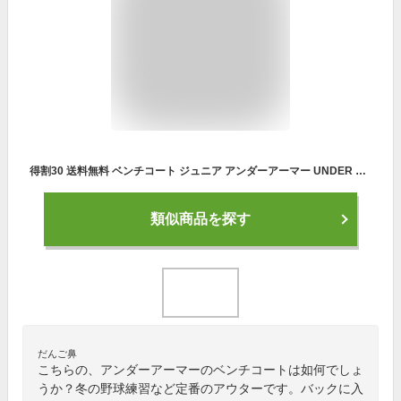
得割30 送料無料 ベンチコート ジュニア アンダーアーマー UNDER ARMOUR UA INSURATED LONG COAT キッズ 子供 ロングコート ジャケット 撥水 防風 防寒 裏起毛 スポーツ観戦 サッカー 野球 スポーツ 1376158
類似商品を探す
だんご鼻
こちらの、アンダーアーマーのベンチコートは如何でしょ
うか？冬の野球練習など定番のアウターです。バックに入