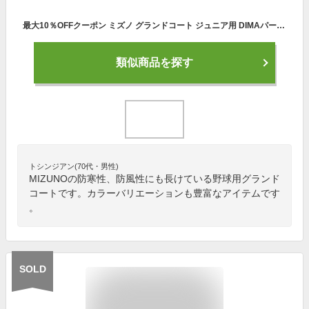
最大10％OFFクーポン ミズノ グランドコート ジュニア用 DIMAパール薄手 52WJ226 取寄 少年用 防寒 アウター 秋冬 野球ウェア 男の子 女の子 キッズ
類似商品を探す
トシンジアン(70代・男性)
MIZUNOの防寒性、防風性にも長けている野球用グランド
コートです。カラーバリエーションも豊富なアイテムです
。
SOLD