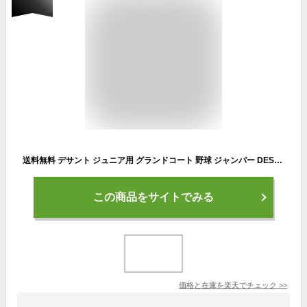
送料無料 デサント ジュニア用 グランドコート 野球 ジャンバー DESCENTE エクスプラス チタンサーモ ジャケット 少年 子ども 130-160cm 中綿 防風 裏起毛トリコット 防寒ウェア アウター ブルゾン スポーツウェア/JDR-215【取寄】【返品不可】
この商品をサイトでみる
価格と在庫を
楽天
でチェック
>>