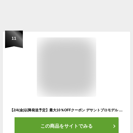
11
【2/4(金)以降発送予定】最大10％OFFクーポン デサントプロモデル エクスプラスチタンサーモジャケット 中綿入り ジュニア用 JDR-215 野球 取寄 グランドコート 少年用 防寒 アウター 秋冬 野球ウェア 男の子 女の子 キッズ
この商品をサイトでみる