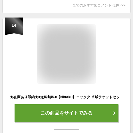
全てのおすすめコメント
(
1
件)
>
14
★在庫あり即納★■送料無料■【Nittaku】ニッタク 卓球ラケットセット(ペンラケット) ペン攻撃選手用 新入生応援 卓球セット 卓球ラケット ペン 初心者 アキュート＋ジャミン(裏ソフトラバー1枚)＋さらにラバー貼りサービスの特別セット！ NE-6993 【RCP】
この商品をサイトでみる