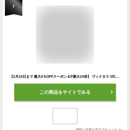
7
【2月10日まで 最大4％OFFクーポン＆P最大10倍】 ヴィクタス VICTAS 卓球 スワット フレア SWAT FL 攻撃用 シェークハンド オフェンシブ 操作性 ラケットサイズ/縦158×横150mm グリップサイズ/長100×幅24mm 310004
この商品をサイトでみる
価格と在庫を
楽天
でチェック
>>