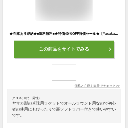
★在庫あり即納★■送料無料■★特価40％OFF特価セール★【Yasaka】ヤサカ 卓球 ラケットセット ( シェーク ) オールラウンド用 卓球セット 中学生 新入生応援 [ YA-01 ] 卓球初心者セット アーレスト7+&人気の裏ソフトラバー2枚 試合【RCP】
この商品をサイトでみる
価格と在庫を
楽天
でチェック
>>
クロス(50代・男性)
ヤサカ製の卓球用ラケットでオールラウンド用なので初心
者の使用にもぴったりで裏ソフトラバー付きで使いやすい
です。