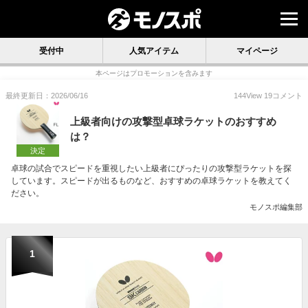
受付中
人気アイテム
マイページ
本ページはプロモーションを含みます
最終更新日：2026/06/16
144
View
19
コメント
上級者向けの攻撃型卓球ラケットのおすすめ
は？
決定
卓球の試合でスピードを重視したい上級者にぴったりの攻撃型ラケットを探
しています。スピードが出るものなど、おすすめの卓球ラケットを教えてく
ださい。
モノスポ編集部
1