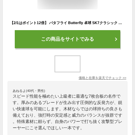
【2/1はポイント12倍】 バタフライ Butterfly 卓球 SK7クラシック ラケット シェーク 攻撃用 フレア FL 攻撃的 安定性 練習 部活 反発力 回転 スピン 36881
この商品をサイトでみる
価格と在庫を
楽天
でチェック
>>
あねるよ(40代・男性)
スピード性能を極めたい上級者に最適な7枚合板の名作で
す。厚みのあるブレードが生み出す圧倒的な反発力が、鋭
い快速球を可能にします。木材ならではの球持ちの良さも
備えており、強打時の安定感と威力のバランスが抜群です
。特殊素材に頼らず、自身のパワーで打ち抜く攻撃型プレ
ーヤーにこそ選んでほしい一本です。