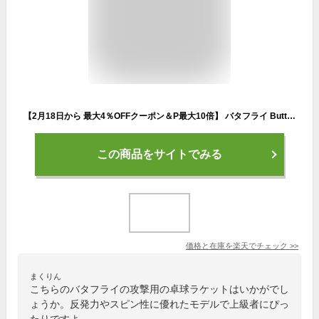
【2月18日から 最大4％OFFクーポン＆P最大10倍】 バタフライ Butterfly 卓球 ティモボル CAF ラケット シェーク 攻撃用 フレア FL 攻撃的 安定性 練習 部活 反発力 回転 スピン 36951
この商品をサイトでみる
価格と在庫を
楽天
でチェック
>>
まくりん
こちらのバタフライの攻撃用の卓球ラケットはいかがでし
ょうか。反発力やスピン性に優れたモデルで上級者にぴっ
たりですよ。