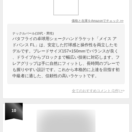
価格と在庫を
Amazon
でチェック
>>
ナックルバール(10代・男性)
バタフライの卓球用シェークハンドラケット「メイス ア
ドバンス FL」は、安定した打球感と操作性を両立したモ
デルです。ブレードサイズ157×150mmでバランスが良く
、ドライブからブロックまで幅広い技術に対応します。フ
レアグリップは手に自然にフィットし、長時間のプレーで
も握りやすい設計です。これから本格的に上達を目指す初
中級者に適した、信頼性の高いラケットです。
全てのおすすめコメント
(
1
件)
>
10