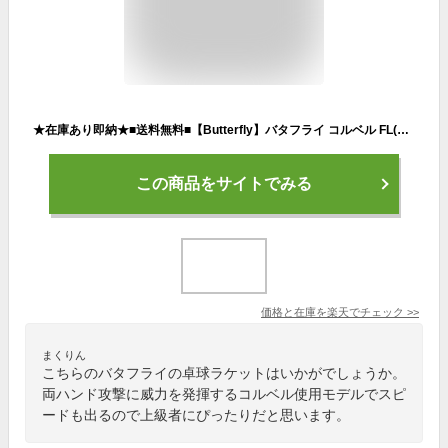
★在庫あり即納★■送料無料■【Butterfly】バタフライ コルベル FL(フレア) 30271 両ハンド攻撃に威力を発揮するコルベル使用モデル【卓球用品】シェークラケット/卓球ラケット/卓球/ラケット【RCP】
この商品をサイトでみる
価格と在庫を
楽天
でチェック
>>
まくりん
こちらのバタフライの卓球ラケットはいかがでしょうか。
両ハンド攻撃に威力を発揮するコルベル使用モデルでスピ
ードも出るので上級者にぴったりだと思います。