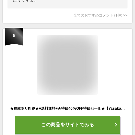
全てのおすすめコメント
(
1
件)
>
5
★在庫あり即納★■送料無料■★特価40％OFF特価セール★【Yasaka】ヤサカ 卓球 ラケットセット シェーク オールラウンド用 卓球セット[ YA-01 ]アーレスト7+&人気の 裏ソフトラバー 2枚 卓球ラケット シェークハンド 卓球用品通販 卓球初心者セット 【RCP】
この商品をサイトでみる