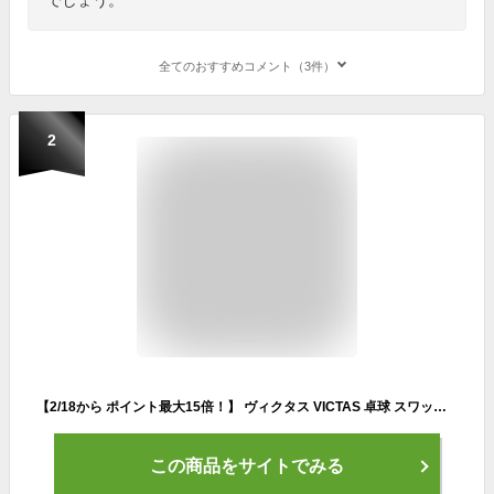
全てのおすすめコメント（3件）
2
【2/18から ポイント最大15倍！】 ヴィクタス VICTAS 卓球 スワット フレア SWAT FL 攻撃用 シェークハンド オフェンシブ 操作性 ラケットサイズ/縦158×横150mm グリップサイズ/長100×幅24mm 310004
この商品をサイトでみる