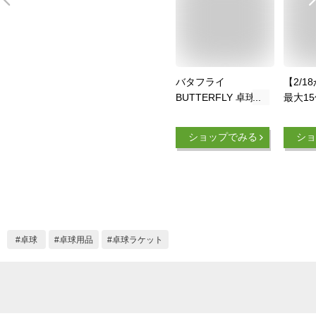
バタフライ
【2/1
BUTTERFLY 卓球ラ
最大1
ケット SKカーボン
タス V
FL 36891 攻撃用シ
ワット 
ショップでみる
ショ
ェーク ラージボール
FL 攻
対応
ハンド
操作性
ズ/縦1
グリッ
100×
31000
卓球
卓球用品
卓球ラケット