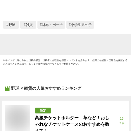
プレゼント シンプル
フェイクレザー おし
ゃれ メジャーリーグ
ベースボール 野球
野球
雑貨
財布・ポーチ
小学生男の子
大谷翔平 ローライダ
ー アメリカ 雑貨
※
モノスポ
に寄せられた投稿内容は、投稿者の主観的な感想・コメントを含みます。 投稿の信憑性・正確性を保証する
ことはできませんので、あくまで参考情報の一つとしてご利用ください。
野球 × 雑貨
の人気おすすめランキング
決定
高級チケットホルダー｜革など！おし
15
回答
ゃれなチケットケースのおすすめを教
えて！