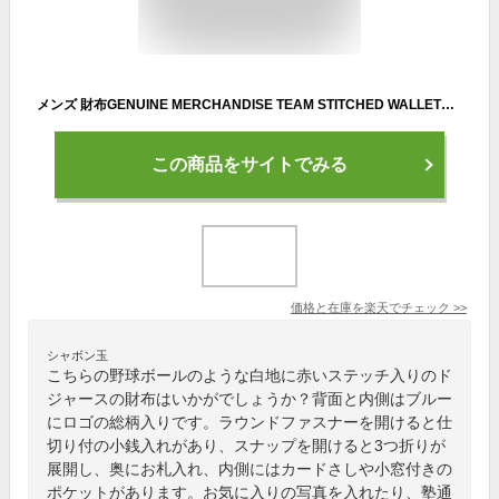
メンズ 財布GENUINE MERCHANDISE TEAM STITCHED WALLETジェニュイン マーチャンダイス チーム ステッチド ウォレットLA DODGERS(エルエードジャース)男女兼用 MLB 野球 メジャー オフィシャル
この商品をサイトでみる
価格と在庫を
楽天
でチェック
>>
シャボン玉
こちらの野球ボールのような白地に赤いステッチ入りのド
ジャースの財布はいかがでしょうか？背面と内側はブルー
にロゴの総柄入りです。ラウンドファスナーを開けると仕
切り付の小銭入れがあり、スナップを開けると3つ折りが
展開し、奥にお札入れ、内側にはカードさしや小窓付きの
ポケットがあります。お気に入りの写真を入れたり、塾通