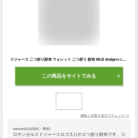
ドジャース 二つ折り財布 ウォレット 二つ折り 財布 MLB dodgers LA LOS ANGELES ロサンゼルス 大谷翔平 ドジャース グッズ ロゴ コンパクト ブルー グレー プレゼント シンプル フェイクレザー おしゃれ メジャーリーグ ベースボール 野球 ローライダー アメリカ 雑貨
この商品をサイトでみる
価格と在庫を
楽天
でチェック
>>
memory512(50代・男性)
ロサンゼルスドジャースロゴ入りの２つ折り財布です。コ