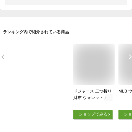
ランキング内で紹介されている商品
ドジャース 二つ折り
MLB 
財布 ウォレット 財
布 MLB dodgers LA
LOS ANGELES ロサ
ショップでみる
ショ
ンゼルス ドジャース
グッズ ロゴ コンパ
クト ブルー グレー