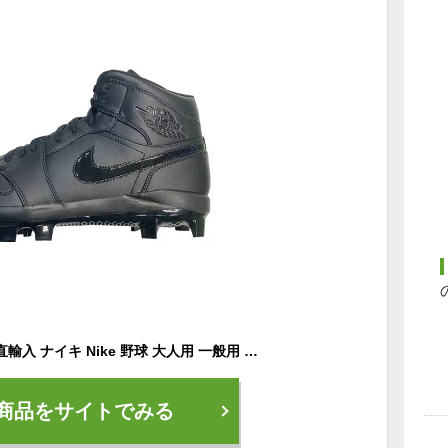
日本未発売 アメリカ直輸入 ナイキ Nike 野球 大人用 一般用 ジョーダン1レトロMCS Jordan 1 Retro MCS ハイカットタイプ 軽量 メンズ スタッドスパイク ブラック AV5354 26cm 27cm 28cm 29cm 30cm
商品をサイトでみる