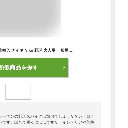
日本未発売 アメリカ直輸入 ナイキ Nike 野球 大人用 一般用 ジョーダン1レトロMCS Jordan 1 Retro MCS ハイカットタイプ 軽量 メンズ スタッドスパイク レッド ホワイト AV5354 26cm 27cm 28cm 29cm 30cm
類似商品を探す
ョーダンの野球スパイクは如何でしょうか？レトロデ
いです。試合で履くには…ですが、インテリアや普段