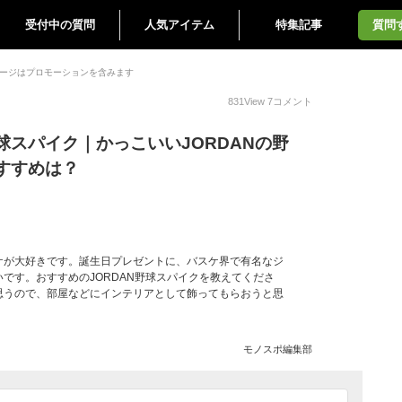
受付中の質問
人気アイテム
特集記事
質問
ージはプロモーションを含みます
831
View
7
コメント
球スパイク｜かっこいいJORDANの野
すすめは？
ケが大好きです。誕生日プレゼントに、バスケ界で有名なジ
です。おすすめのJORDAN野球スパイクを教えてくださ
思うので、部屋などにインテリアとして飾ってもらおうと思
モノスポ編集部