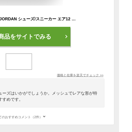
ジョーダン スパイク JORDAN シューズ/スニーカー エア12 レトロ メタル Black/Silver 草野球特集
商品をサイトでみる
価格と在庫を
楽天
でチェック
>>
ューズはいかがでしょうか。メッシュでレアな形が特
すすめです。
てのおすすめコメント（2件）