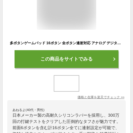
多ボタンゲームパッド 16ボタン 全ボタン連射対応 アナログ デジタル Xinput対応 振動機能付 日本製高耐久シリコンラバー使用 windows専用 EZ4-JYP62UBKX
この商品をサイトでみる
価格と在庫を
楽天
でチェック
>>
あねるよ(40代・男性)
日本メーカー製の高耐久シリコンラバーを採用し、300万
回の打鍵テストをクリアした圧倒的なタフさが魅力です。
前面6ボタンを含む計16ボタン全てに連射設定が可能で、