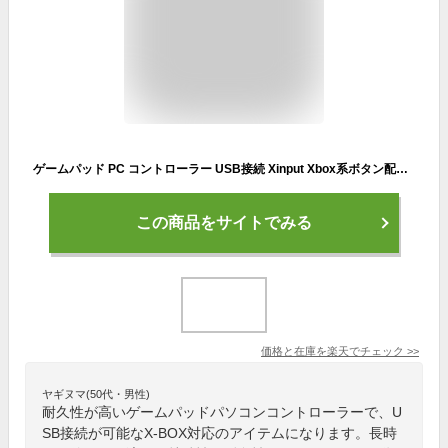
ゲームパッド PC コントローラー USB接続 Xinput Xbox系ボタン配置 FPS仕様 13ボタン 高耐久ボタン 振動 スティックカバー交換 公式大会使用可 ブラック 1年保証 高品質
この商品をサイトでみる
価格と在庫を
楽天
でチェック
>>
ヤギヌマ(50代・男性)
耐久性が高いゲームパッドパソコンコントローラーで、U
SB接続が可能なX-BOX対応のアイテムになります。長時