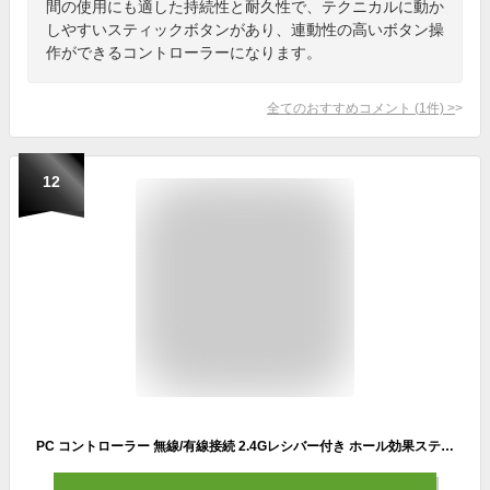
間の使用にも適した持続性と耐久性で、テクニカルに動か
しやすいスティックボタンがあり、連動性の高いボタン操
作ができるコントローラーになります。
全てのおすすめコメント
(
1
件)
>
12
PC コントローラー 無線/有線接続 2.4Gレシバー付き ホール効果スティック RGBライト 1000Hz ポーリングレート TURBO連射 振動調整 800mAhバッテリー PC/Steam deck/Switch/Android/iOSに対応 ブラック