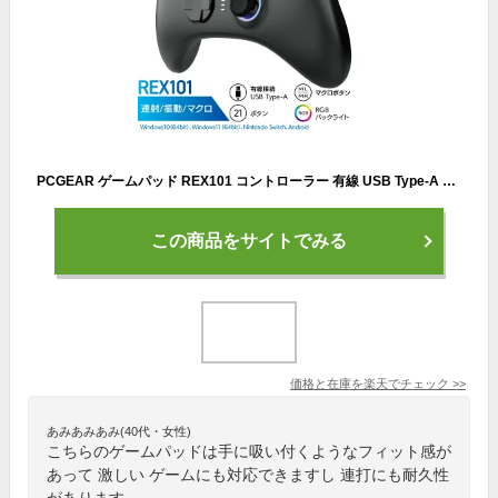
PCGEAR ゲームパッド REX101 コントローラー 有線 USB Type-A 連射 自動連射 マクロ機能 トリガーストローク ホールエフェクトトリガー 高耐久ボタン PC Steam Nintendo Switch (TVモード) 対応｜オーム電機 PC-GPREX101-K 01-7279
この商品をサイトでみる
価格と在庫を
楽天
でチェック
>>
あみあみあみ(40代・女性)
こちらのゲームパッドは手に吸い付くようなフィット感が
あって 激しい ゲームにも対応できますし 連打にも耐久性
があります