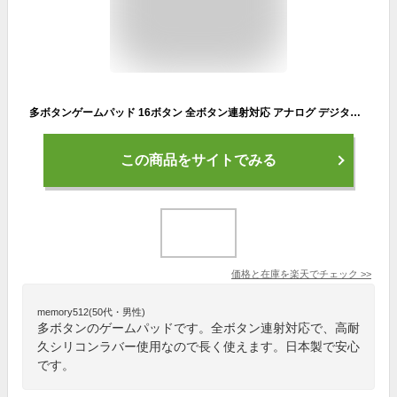
多ボタンゲームパッド 16ボタン 全ボタン連射対応 アナログ デジタル Xinput対応 振動機能付 日本製高耐久シリコンラバー使用 windows専用 マットブラック EZ4-JYP62UMBKX
この商品をサイトでみる
価格と在庫を
楽天
でチェック
>>
memory512(50代・男性)
多ボタンのゲームパッドです。全ボタン連射対応で、高耐
久シリコンラバー使用なので長く使えます。日本製で安心
です。