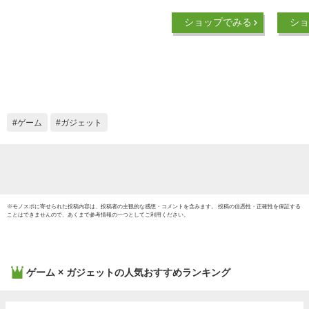
Type-A 連射 自動連
Xbo
ショップでみる
ショ
射 マクロ機能 トリ
13ボ
ガーストローク ホー
ン ス
ルエフェクトトリガ
交換 
ー 高耐久ボタン PC
JC-GP
Steam Nintendo
Switch (TVモード) 対
応｜オーム電機 PC-
ゲーム
ガジェット
GPREX101-K 01-
7279
※
モノスポ
に寄せられた投稿内容は、投稿者の主観的な感想・コメントを含みます。 投稿の信憑性・正確性を保証する
ことはできませんので、あくまで参考情報の一つとしてご利用ください。
ゲーム × ガジェット
の人気おすすめランキング