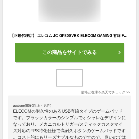
【正規代理店】 エレコム JC-GP30SVBK ELECOM GAMING 有線 FPS ゲームパッド GP30SV PS系配置 振動 Xinput スティックカスタマイズ対応 FPS仕様 メカニカルトリガー ブラック 1年保証 アクセサリー 高耐久ボタン コントローラー ホビー 高品質
この商品をサイトでみる
価格と在庫を
楽天
でチェック
>>
aualone(80代以上・男性)
ELECOMの耐久性のあるUSB有線タイプのゲームパッド
です。ブラックカラーのシンプルでオシャレなデザインに
なっており、メカニカルトリガー/スティックカスタマイ
ズ対応のFPS特化仕様で高耐久ボタンのゲームパッドです
。コスト的にもリーズナブルなものですので、良いのでは