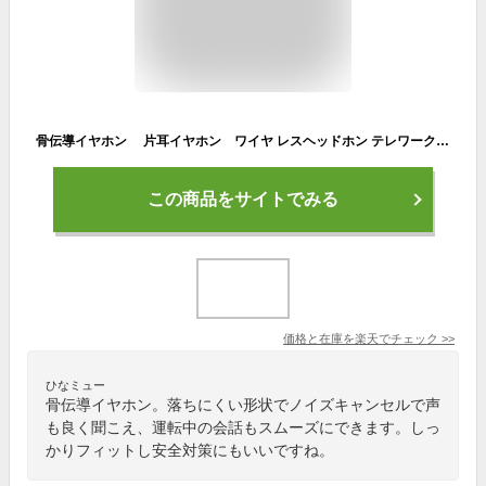
骨伝導イヤホン 片耳イヤホン ワイヤ レスヘッドホン テレワーク在宅ワークに最適 最強ノイズキャンセリングマイク運転中の通話でもきちんと相手に届きます ワイヤレスイヤホン bluetooth 5.0 骨伝導設計 無線 ブルートゥース 耳掛け
この商品をサイトでみる
価格と在庫を
楽天
でチェック
>>
ひなミュー
骨伝導イヤホン。落ちにくい形状でノイズキャンセルで声
も良く聞こえ、運転中の会話もスムーズにできます。しっ
かりフィットし安全対策にもいいですね。