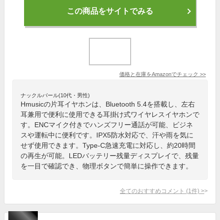
この商品をサイトでみる
価格と在庫を
Amazon
でチェック
>>
ナックルバール(10代・男性)
Hmusicの片耳イヤホンは、Bluetooth 5.4を搭載し、左右
耳兼用で便利に使用できる耳掛け式ワイヤレスイヤホンで
す。ENCマイク付きでハンズフリー通話が可能、ビジネ
スや運転中に便利です。IPX5防水対応で、汗や雨を気に
せず使用できます。Type-C急速充電に対応し、約20時間
の再生が可能。LEDバッテリー残量ディスプレイで、残量
を一目で確認でき、物理ボタンで簡単に操作できます。
全てのおすすめコメント
(
1
件)
>