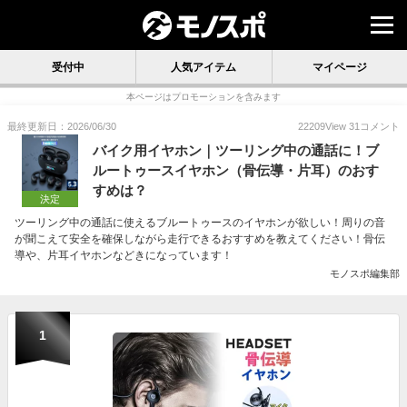
受付中
人気アイテム
マイページ
本ページはプロモーションを含みます
最終更新日：2026/06/30
22209
View
31
コメント
バイク用イヤホン｜ツーリング中の通話に！ブ
ルートゥースイヤホン（骨伝導・片耳）のおす
すめは？
決定
ツーリング中の通話に使えるブルートゥースのイヤホンが欲しい！周りの音
が聞こえて安全を確保しながら走行できるおすすめを教えてください！骨伝
導や、片耳イヤホンなどきになっています！
モノスポ編集部
1