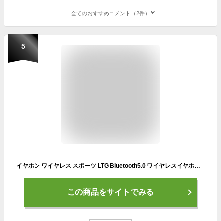
全てのおすすめコメント（2件）
5
イヤホン ワイヤレス スポーツ LTG Bluetooth5.0 ワイヤレスイヤホン マイク MB ★REV 7988260 左右兼用 片耳 高音質 イヤホン スポーツ iPhone android スマホ対応 ブルートゥース 高音質 ランニング 運動 スポーツイヤホン マイク付き ハンズフリー 片耳イヤホン スマホ
この商品をサイトでみる