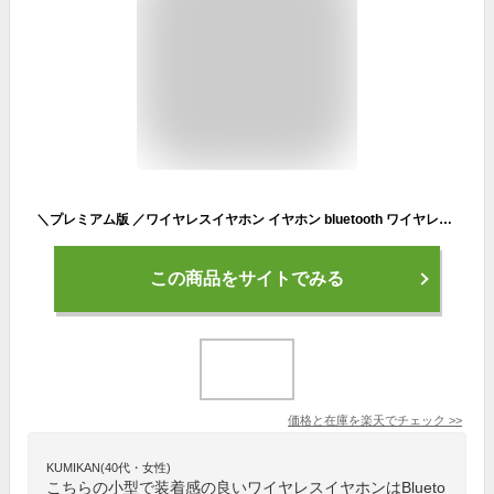
＼プレミアム版 ／ワイヤレスイヤホン イヤホン bluetooth ワイヤレス iphone typec 片耳 両耳 ノイズキャンセリング ランニング 通話 小型 通話可能 ウォークマン おしゃれ 音漏れ 音楽 カナル型 聞ける ラジオ 急速充電 ケース 長 再生 時間 仕事用 スポーツ 長時間
この商品をサイトでみる
価格と在庫を
楽天
でチェック
>>
KUMIKAN(40代・女性)
こちらの小型で装着感の良いワイヤレスイヤホンはBlueto