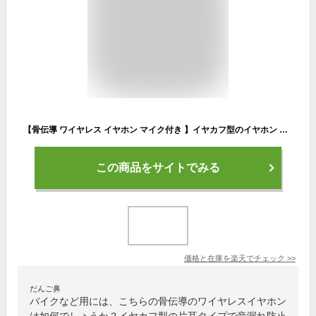
【骨伝導 ワイヤレス イヤホン マイク付き 】イヤカフ型のイヤホン ワイヤレスイヤホン bluetooth5.3 快適 音漏れ防止耳掛け式 bluetooth イヤホン ノイズキャンセリング 重低音 長時間 両耳 片耳 Type‐C急速充電 Siri対応 多機能タッチボタン操作 マイク内蔵
この商品をサイトでみる
価格と在庫を
楽天
でチェック
>>
だんご鼻
バイクなど用には、こちらの骨伝導のワイヤレスイヤホン
は如何でしょうか？イヤカフ型の片耳タイプで音漏れ防止