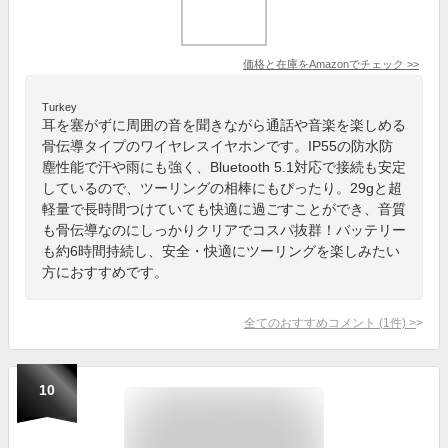
価格と在庫を
Amazon
でチェック
>>
Turkey
耳を塞がずに周囲の音を聞きながら通話や音楽を楽しめる
骨伝導タイプのワイヤレスイヤホンです。IP55の防水防
塵性能で汗や雨にも強く、Bluetooth 5.1対応で接続も安定
しているので、ツーリングの相棒にもぴったり。29gと超
軽量で長時間つけていても快適に過ごすことができ、音質
も骨伝導なのにしっかりクリアでコスパ抜群！バッテリー
も約6時間持続し、安全・快適にツーリングを楽しみたい
方におすすめです。
全てのおすすめコメント
(
1
件)
>
10