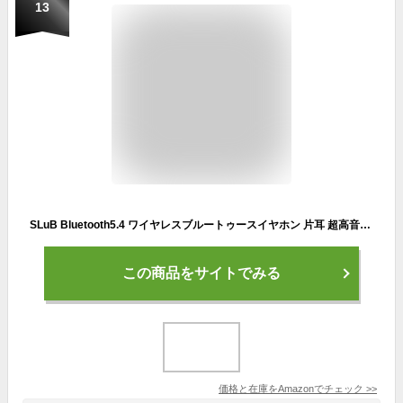
13
SLuB Bluetooth5.4 ワイヤレスブルートゥースイヤホン 片耳 超高音質 SIRI対応 耳掛け式ヘッドホン 耳掛け型ヘッドセット 無痛装着 防滴防水仕様 小型軽量 180˚回転 左右耳通用 簡単操作 大容量電池 25時間連続通話 マイク内蔵 iPhone/ipad/Android対応（ブルー 557）
この商品をサイトでみる
価格と在庫を
Amazon
でチェック
>>