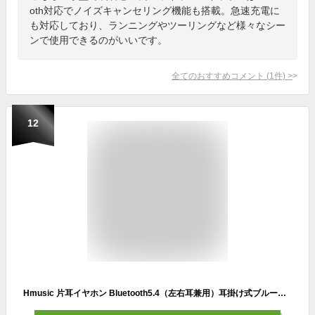
oth対応でノイズキャンセリング機能も搭載。急速充電に
も対応しており、ランニングやツーリングなど様々なシー
ンで使用できるのがいいです。
全てのおすすめコメント
(
1
件)
>
12
Hmusic 片耳イヤホン Bluetooth5.4（左右耳兼用）耳掛け式ブルートゥース カタミミ イヤホン ENCマイク付き ハンズフリー通話 IPX5防水 Type-C急速充電 20時間再生 LEDバッテリー残量ディスプレイ 物理ボタン 自動ペアリング 瞬時接続ワイヤレス ブルートゥース ヘッドセットビジネス/運転/オフィス (telec: 217-241719) (ブラック)