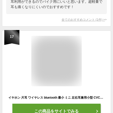
耳利用ができるのでバイク用にいいと思います。超軽量で
耳も痛くなりにくいのでおすすめです！
全てのおすすめコメント
(
1
件)
>
17
イヤホン 片耳 ワイヤレス bluetooth 最小 ミニ 左右耳兼用小型 CVC6.0ノイズリダクション イヤホンマイク ブルートゥース 通話 マイク付き 12H長時間連続使用可 100mAh USBマグネット充電式 IPX4防水 超小型&超軽量 コンパクト 会議/運転/スポーツに適用 日本語説明書付き
この商品をサイトでみる