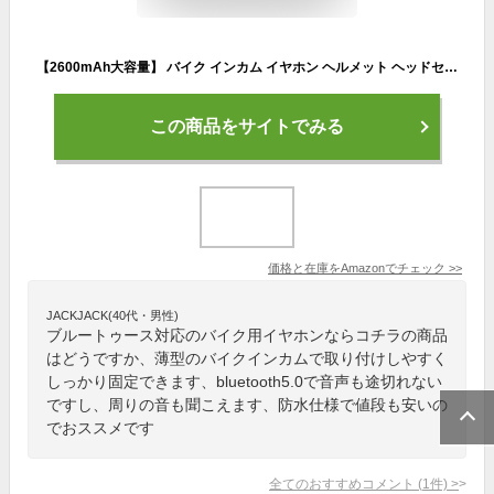
【2600mAh大容量】 バイク インカム イヤホン ヘルメット ヘッドセット ブルートゥース bluetooth5.0 薄型 自動応答 技適認証取得済 IP65 防水 超長待機 ハンズフリー通話 オートバイ用 スピーカー インカム用 ヘルメット スピーカー 音楽/音声制御/通話 日本語説明書付き 1人用 A10
この商品をサイトでみる
価格と在庫を
Amazon
でチェック
>>
JACKJACK(40代・男性)
ブルートゥース対応のバイク用イヤホンならコチラの商品
はどうですか、薄型のバイクインカムで取り付けしやすく
しっかり固定できます、bluetooth5.0で音声も途切れない
ですし、周りの音も聞こえます、防水仕様で値段も安いの
でおススメです
全てのおすすめコメント
(
1
件)
>