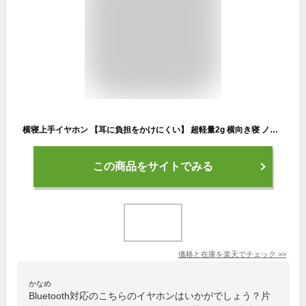
横寝上手イヤホン 【耳に負担をかけにくい】 超軽量2g 横向き寝 ノイズキャンセリング 睡眠 寝ホン 痛くない ワイヤレス 睡眠用イヤホン Bluetooth 寝ながら 完全ワイヤレスイヤホン ミニサイズ 超小型 高遮音性 鮮やかなカラバリ × 耳が痛くならない 通話対応/片耳利用
この商品をサイトでみる
価格と在庫を
楽天
でチェック
>>
かなめ
Bluetooth対応のこちらのイヤホンはいかがでしょう？片