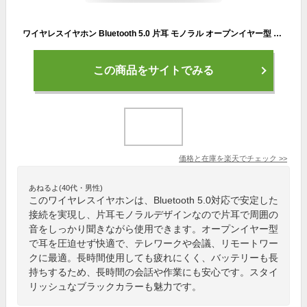
ワイヤレスイヤホン Bluetooth 5.0 片耳 モノラル オープンイヤー型 ブラック 黒 片耳イヤホン ワイヤレス イヤホン ブルートゥース 無線 テレワーク 会議 リモートワーク 安全 Wireless スタミナ 長時間 バッテリー
この商品をサイトでみる
価格と在庫を
楽天
でチェック
>>
あねるよ(40代・男性)
このワイヤレスイヤホンは、Bluetooth 5.0対応で安定した
接続を実現し、片耳モノラルデザインなので片耳で周囲の
音をしっかり聞きながら使用できます。オープンイヤー型
で耳を圧迫せず快適で、テレワークや会議、リモートワー
クに最適。長時間使用しても疲れにくく、バッテリーも長
持ちするため、長時間の会話や作業にも安心です。スタイ
リッシュなブラックカラーも魅力です。