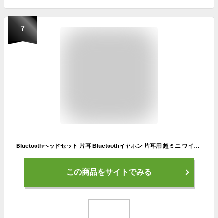
7
Bluetoothヘッドセット 片耳 Bluetoothイヤホン 片耳用 超ミニ ワイヤレス イヤホン Hi-Fi音質 ハンズフリー通話 IPX7防水 超軽量 片耳イヤホン Bluetooth5.1 iPhone/Android/Tablet/Laptop対応(ブラック)
この商品をサイトでみる