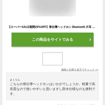
【スーパーSALE期間20%OFF】骨伝導ヘッドホン Bluetooth 片耳 耳掛け ワイヤレスイヤホン ヘットフォン マイク付き ワイヤレス 防水 ブルートゥース イヤホン スポーツ 軽量 通話可能 ベアリング 音楽再生 iPhone/Android適用 運転 オフィス 運動 IP56防水
この商品をサイトでみる
価格と在庫を
楽天
でチェック
>>
まくりん
こちらの骨伝導ヘッドホンはいかがでしょうか。軽量で高
音質なので使いやすいと思いますし防水仕様なのも便利で
す。