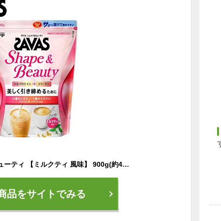
ザバス シェイプ＆ビューティ 【ミルクティ 風味】 900g(約42食分) プロテイン ソイプロテイン おすすめ 女性 大豆 ソイ ビタミン 筋トレ ダイエット トレーニング 女性プロテイン savas サバス [セール価格]
商品をサイトでみる