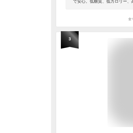
で安心。低糖質、低カロリー、
全
3