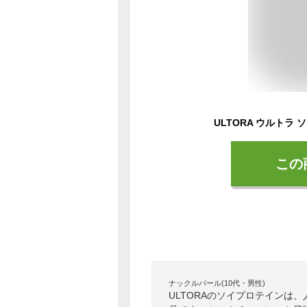
この
ナックルバール(10代・男性)
ULTORAのソイプロテインは