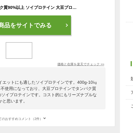
低糖質 低脂質 タンパク質90%以上 ソイプロテイン 大豆プロテイン 400g〜10kg 国内製造 人工甘味料不使用 香料 保存料不使用 無添加 粉末 ヘルシーベスト アミノ酸スコア100 非遺伝子組換大豆使用
商品をサイトでみる
価格と在庫を
楽天
でチェック
>>
エットにも適したソイプロテインです。400g‐10㎏
存料不使用になっており、大豆プロテインでタンパク質
0のソイプロテインです。コスト的にもリーズナブルな
かと思います。
てのおすすめコメント（2件）