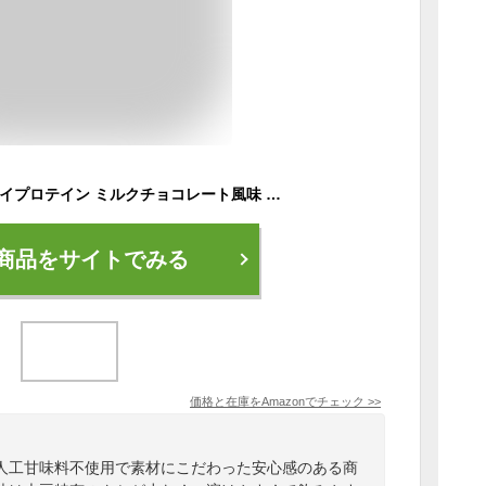
ULTORA ウルトラ ソイプロテイン ミルクチョコレート風味 840g 人工甘味料不使用 40食 国産 ダイエット (840g, ミルクチョコレート風味)
商品をサイトでみる
価格と在庫を
Amazon
でチェック
>>
、人工甘味料不使用で素材にこだわった安心感のある商