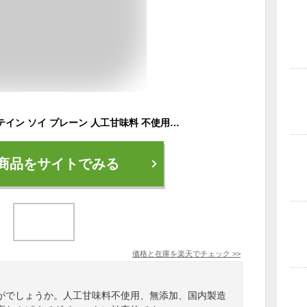
ソイプロテイン プロテイン ソイ プレーン 人工甘味料 不使用 無添加 国内製造 1kg 大豆プロテイン 植物性プロテイン タンパク質 妊婦 妊活 妊娠 女性 サプリ 鉄 ビタミン ミネラル 乳酸菌 食物繊維 健康 美容 MAKE BALANCE 置き換え ダイエット FIXIT
商品をサイトでみる
価格と在庫を
楽天
でチェック
>>
がでしょうか。人工甘味料不使用、無添加、国内製造