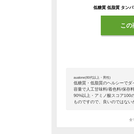
この
aualone(80代以上・男性)
低糖質・低脂質のヘルシーでダイ
容量で人工甘味料/着色料/保
90%以上・アミノ酸スコア10
ものですので、良いのではない
全