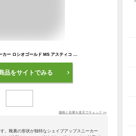
シェイプアップ スニーカー ロシオゴールド MS アスティコ かかとなし ウォーキングシューズ メンズ レディース 体感トレーニング 健康シューズ 体幹 スニーカー かかとなし スニーカー かかと傾斜 ダイエット スニーカー 靴 ふくらはぎ 伸ばす ストレッチ
商品をサイトでみる
価格と在庫を
楽天
でチェック
>>
です。靴裏の形状が独特なシェイプアップスニーカー