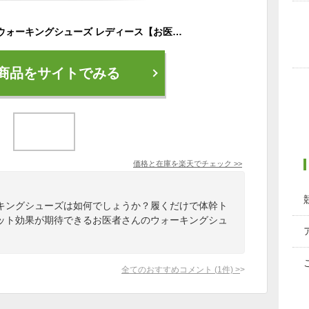
ダイエットシューズ ウォーキングシューズ レディース【お医者さんのウォーキングスニーカー】アルファックス 体幹 ダイエット スニーカー シューズ 軽量 靴 健康シューズ 足痩せ グッズ 美脚 靴 エクササイズ トレーニング 運動不足 解消 運動不足解消
商品をサイトでみる
価格と在庫を
楽天
でチェック
>>
キングシューズは如何でしょうか？履くだけで体幹ト
ット効果が期待できるお医者さんのウォーキングシュ
全てのおすすめコメント
(
1
件)
>