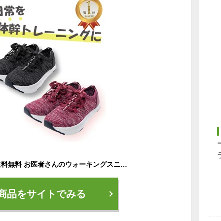
楽天ランキング1位 送料無料 お医者さんのウォーキングスニーカー 体幹 スニーカー ダイエット シューズ 体幹が鍛えられる 鍛える レディース 体幹トレーニング 体幹 靴 ウォーキング シューズ ウォーキング 運動不足解消 グッズ
商品をサイトでみる