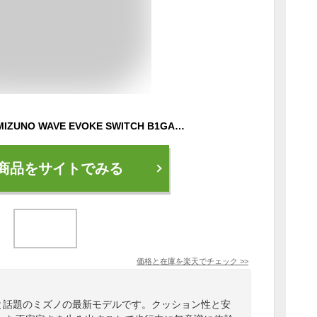
【2025年春夏新作】MIZUNO WAVE EVOKE SWITCH B1GA2400 (05 GRAY)ミズノウエーブエボークスイッチ(ウォーキング) グレー スニーカー サンダル 2WAY
商品をサイトでみる
価格と在庫を
楽天
でチェック
>>
”と話題のミズノの最新モデルです。クッション性と安