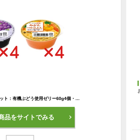
濃縮果汁ゼリー8個セット：有機ぶどう使用ゼリー60g4個・国産みかん・有機にんじん使用のゼリー60g4個【全8個・送料無料】コンパクト便で配送★砂糖不使用★オーサワジャパン
商品をサイトでみる