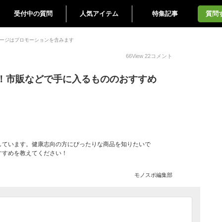
受付中の質問
人気アイテム
特集記事
質問
ージはプロモーションを含みます
66
View
22
コメント
！市販などで手に入るもののおすすめ
しています。健康志向の方にぴったりな商品を知りたいで
すすめを教えてください！
モノスポ編集部