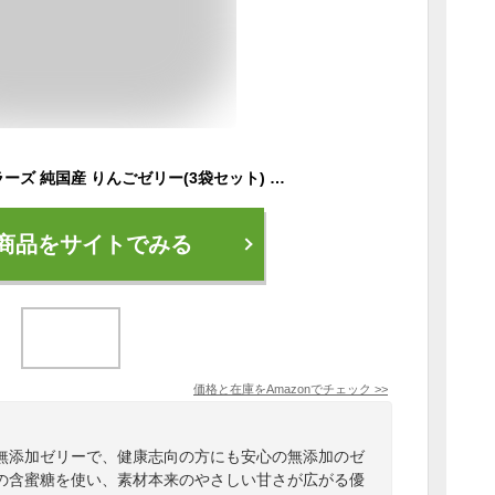
【無添加】ノースカラーズ 純国産 りんごゼリー(3袋セット) 北海道 天然素材 安心 冷やしておいしく 開封日記入シール付き
商品をサイトでみる
価格と在庫を
Amazon
でチェック
>>
無添加ゼリーで、健康志向の方にも安心の無添加のゼ
の含蜜糖を使い、素材本来のやさしい甘さが広がる優