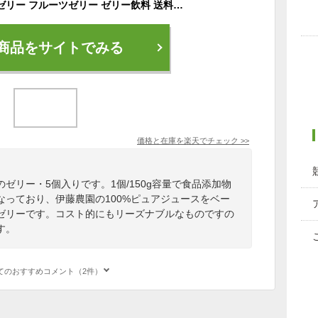
ネコポス発送 みかんゼリー フルーツゼリー ゼリー飲料 送料無料 スイーツ 無添加 パック 5個 みかんジュレ 和歌山 国産 お試し ゼリー ギフト お歳暮 御歳暮 結婚内祝 出産内祝 誕生日 快気祝 お取り寄せ 洋菓子
商品をサイトでみる
価格と在庫を
楽天
でチェック
>>
ゼリー・5個入りです。1個/150g容量で食品添加物
なっており、伊藤農園の100%ピュアジュースをベー
ゼリーです。コスト的にもリーズナブルなものですの
す。
てのおすすめコメント（2件）