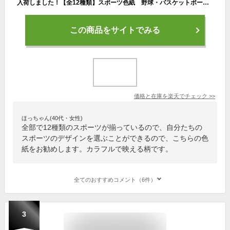
入荷しました！【全12種類】スポーツ色紙 野球・バスケットボール・サッカー・バレーボール・テニス・バドミントン・卓球・ソフトボール・ソフトテニス・剣道・柔道 クラブ活動 部活・卒部・卒団・寄せ書き・記念品・卒業・感謝【メーカー公式／クローズピン】
この商品をサイトでみる
価格と在庫を
楽天
でチェック
>>
ほっちゃん(40代・女性)
全部で12種類のスポーツが揃っているので、自分たちの
スポーツのデザインを選ぶことができるので、こちらの色
紙をお勧めします。カラフルで映える柄です。
全てのおすすめコメント（6件）
3