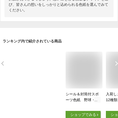
び、皆さんの想いをしっかりと込められる色紙を選んでみて
ください。
ランキング内で紹介されている商品
シール＆封筒付スポ
入荷し
ーツ色紙 野球・バ
12種
スケットボール・サ
紙 野
ッカー・バレーボー
トボー
ショップでみる
ショ
ル メッセージシール
ー・バ