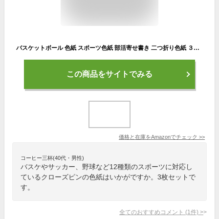
バスケットボール 色紙 スポーツ色紙 部活寄せ書き 二つ折り色紙 ３枚セット
この商品をサイトでみる
価格と在庫を
Amazon
でチェック
>>
コーヒー三杯(40代・男性)
バスケやサッカー、野球など12種類のスポーツに対応し
ているクローズピンの色紙はいかがですか。3枚セットで
す。
全てのおすすめコメント
(
1
件)
>