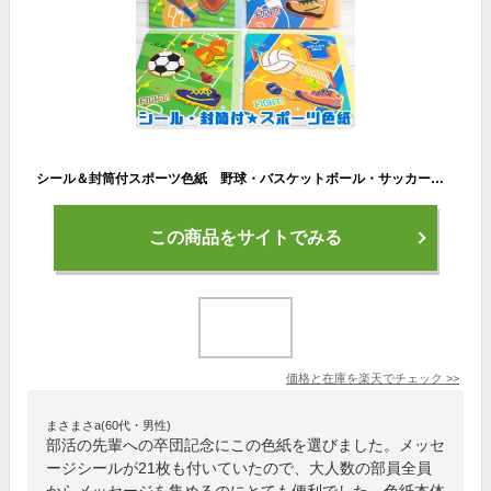
シール＆封筒付スポーツ色紙 野球・バスケットボール・サッカー・バレーボール メッセージシール21枚 大人数 クラブ活動 部活・卒部・卒団・寄せ書き・記念品・卒業・感謝【メーカー公式／クローズピン】
この商品をサイトでみる
価格と在庫を
楽天
でチェック
>>
まさまさa(60代・男性)
部活の先輩への卒団記念にこの色紙を選びました。メッセ
ージシールが21枚も付いていたので、大人数の部員全員
からメッセージを集めるのにとても便利でした。色紙本体