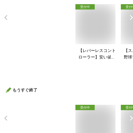
受付中
受付
【レバーレスコント
【ス
ローラー】安い値段
野球
で買えるアケコンの
戦コ
おすすめを教えて！
すい
すす
もうすぐ終了
受付中
受付