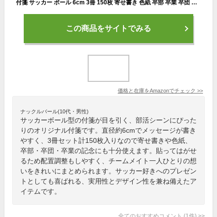
付箋 サッカー ボール 6cm 3冊 150枚 寄せ書き 色紙 卒部 卒業 卒団 メッセージ メモ 帳 プレゼントにも 【ここでしか買えない AbonAbon オリジナル 部活付箋】 (サッカー3個セット)
この商品をサイトでみる
価格と在庫を
Amazon
でチェック
>>
ナックルバール(10代・男性)
サッカーボール型の付箋が目を引く、部活シーンにぴった
りのオリジナル付箋です。直径約6cmでメッセージが書き
やすく、3冊セット計150枚入りなので寄せ書きや色紙、
卒部・卒団・卒業の記念にも十分使えます。貼ってはがせ
るため配置調整もしやすく、チームメイト一人ひとりの想
いをきれいにまとめられます。サッカー好きへのプレゼン
トとしても喜ばれる、実用性とデザイン性を兼ね備えたア
イテムです。
全てのおすすめコメント
(
1
件)
>