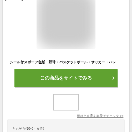
シール付スポーツ色紙 野球・バスケットボール・サッカー・バレーボール メッセージシール30枚デコレーションシール16枚 大人数 クラブ活動 部活・卒部・卒団・寄せ書き・記念品・卒業・感謝【WEB限定／クローズピン】【メーカー公式／クローズピン】
この商品をサイトでみる
価格と在庫を
楽天
でチェック
>>
ともぞう(50代・女性)