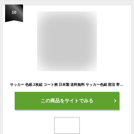
10
サッカー 色紙 2枚組 コート柄 日本製 送料無料 サッカー色紙 部活 寄せ書き 寄書き サイン プレゼント ギフト プチギフト 送別会 卒業 卒団 卒部 卒業記念品 卒団記念品 引退 退職 お祝い 記念 記念品 サッカーグッズ サッカー用品 *
この商品をサイトでみる