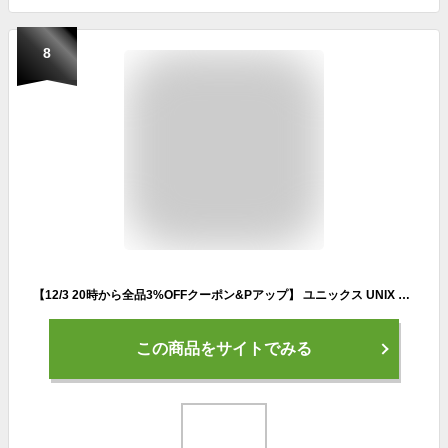
8
【12/3 20時から全品3%OFFクーポン&Pアップ】 ユニックス UNIX 額色紙 白無地 スポーツ 記念品 メッセージ 寄せ書き サイン プロ選手 卒業記念 色紙 プレゼント 変色防止 耐久性 引退記念 卒団 部活 FD1421
この商品をサイトでみる