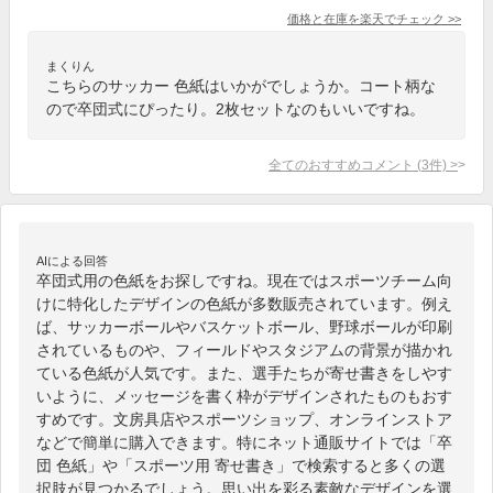
価格と在庫を
楽天
でチェック
>>
まくりん
こちらのサッカー 色紙はいかがでしょうか。コート柄な
ので卒団式にぴったり。2枚セットなのもいいですね。
全てのおすすめコメント
(
3
件)
>
AIによる回答
卒団式用の色紙をお探しですね。現在ではスポーツチーム向
けに特化したデザインの色紙が多数販売されています。例え
ば、サッカーボールやバスケットボール、野球ボールが印刷
されているものや、フィールドやスタジアムの背景が描かれ
ている色紙が人気です。また、選手たちが寄せ書きをしやす
いように、メッセージを書く枠がデザインされたものもおす
すめです。文房具店やスポーツショップ、オンラインストア
などで簡単に購入できます。特にネット通販サイトでは「卒
団 色紙」や「スポーツ用 寄せ書き」で検索すると多くの選
択肢が見つかるでしょう。思い出を彩る素敵なデザインを選