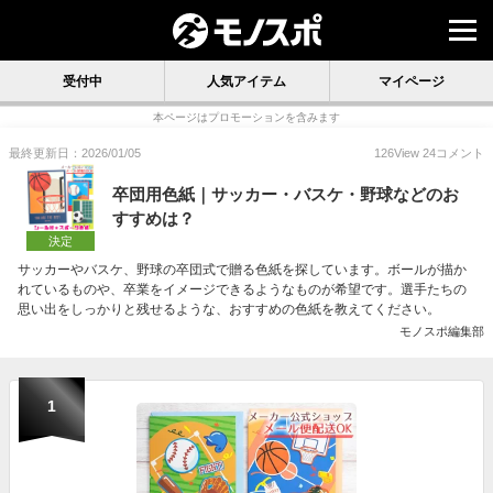
受付中
人気アイテム
マイページ
本ページはプロモーションを含みます
最終更新日：2026/01/05
126
View
24
コメント
卒団用色紙｜サッカー・バスケ・野球などのお
すすめは？
決定
サッカーやバスケ、野球の卒団式で贈る色紙を探しています。ボールが描か
れているものや、卒業をイメージできるようなものが希望です。選手たちの
思い出をしっかりと残せるような、おすすめの色紙を教えてください。
モノスポ編集部
1