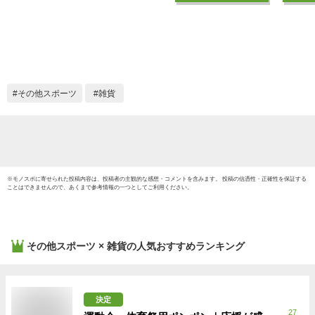
21枚 大人数 クラブ
テニス
活動 部活・卒部・卒
ン・卓
団・寄せ書き・記念
ール・
品・卒業・感謝【メ
ス・剣
ーカー公式／クロー
ブ活動
ズピン】
卒団・
その他スポーツ
雑貨
念品・
【メー
ローズ
※
モノスポ
に寄せられた投稿内容は、投稿者の主観的な感想・コメントを含みます。 投稿の信憑性・正確性を保証する
ことはできませんので、あくまで参考情報の一つとしてご利用ください。
その他スポーツ × 雑貨
の人気おすすめランキング
決定
27