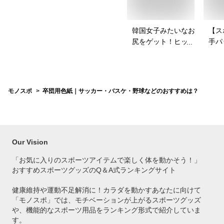
韓国女子みたいなお
【ス
尻をゲット！ヒップ
手パ
パッドのおすすめ
ース
は？
を教
モノスポ
卒団用色紙｜サッカー・バスケ・野球などのおすすめは？
Our Vision
「お気に入りのスポーツアイテムで
楽しく体を動かそう！」
おすすめスポーツグッズのQ＆A式ランキングサイト
健康維持や運動不足解消に！カラダを動かすあなたに向けて
「モノスポ」では、モチベーションが上がるスポーツグッズ
や、機能的なスポーツ用品をランキング形式で紹介していま
す。