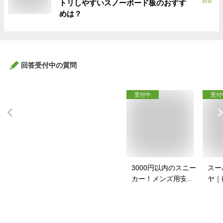
回答
トリしやすいスノーボード板のおすす
めは？
回答受付中の質問
受付中
受付
3000円以内のスニー
スー
カー！メンズ用安い
ヤ｜
スニーカーのおすす
イク
めは？
すす