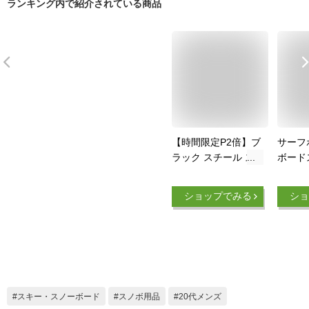
ランキング内で紹介されている商品
【時間限定P2倍】ブ
サーフ
ラック スチール ス
ボード
ノーボード収納ラッ
ーボー
ク 縦置き スキー板
ク ボ
ショップでみる
ショ
ラック サーフボード
ィンテー
スタンド 自立型
工房 木
サーフ
ノーボ
スタンド
本 サ
製 オ
スキー・スノーボード
スノボ用品
20代メンズ