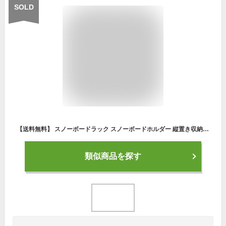
SOLD
【送料無料】 スノーボードラック スノーボードホルダー 縦置き収納 自宅用 ガレージ用 多機能スノーボードスタンド 省スペース設計 室内保管 安定構造 スノーボード収納ラック スケートボード対応 立て掛け収納 ウィンタースポーツ用品 整理 収納スタンド
類似商品を探す