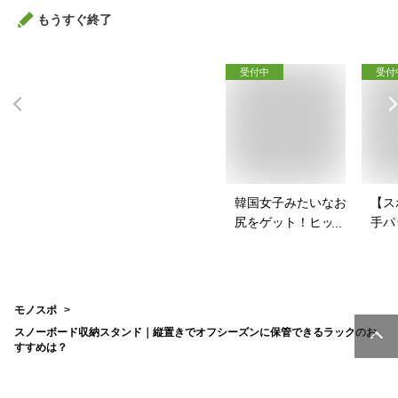
もうすぐ終了
受付中
受付
韓国女子みたいなお
【ス
尻をゲット！ヒップ
手パ
パッドのおすすめ
ース
は？
を教
モノスポ
スノーボード収納スタンド｜縦置きでオフシーズンに保管できるラックのお
すすめは？