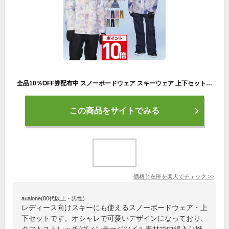
全品10％OFF券配布中 スノーボードウェア スキーウェア 上下セット レディース パンツ ジャケット ボード ウェア スノボ ウェア ウェア スノー ウェア ウエア おしゃれ かわいい 上 下 スノーボード スキー アウトドア 保温 中綿 撥水 防風 防寒 着 耐水 ISET-510 【LDY】
この商品をサイトでみる
価格と在庫を
楽天
でチェック
>>
aualone(80代以上・男性)
レディース向けスキーにも使えるスノーボードウェア・上
下セットです。オシャレで可愛いデザインになっており、
タフトストレッチ/ヴィンテージツイル素材で中綿入り撥