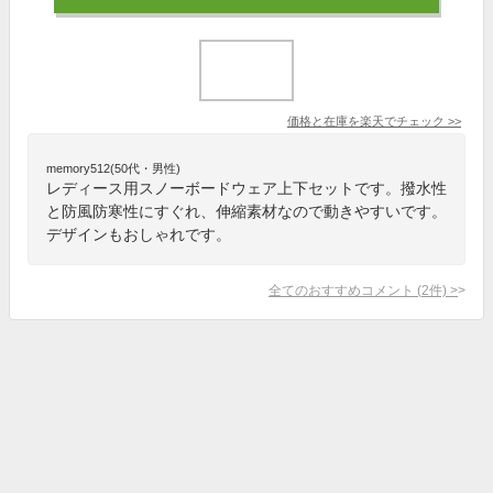
価格と在庫を
楽天
でチェック
>>
memory512(50代・男性)
レディース用スノーボードウェア上下セットです。撥水性
と防風防寒性にすぐれ、伸縮素材なので動きやすいです。
デザインもおしゃれです。
全てのおすすめコメント
(
2
件)
>