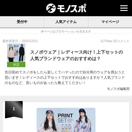
受付中
人気アイテム
マイページ
本ページはプロモーションを含みます
最終更新日：2025/12/12
117
View
25
コメント
スノボウェア｜レディース向け！上下セットの
人気ブランドウェアのおすすめは？
決定
先日初めてスノボをしたら楽しくてハマったので自分用のウェアを買おうと
思います！レディースの上下セットでおすすめはありますか？人気ブランド
のものなど、良いものがあったら教えてください！
モノスポ編集部
1