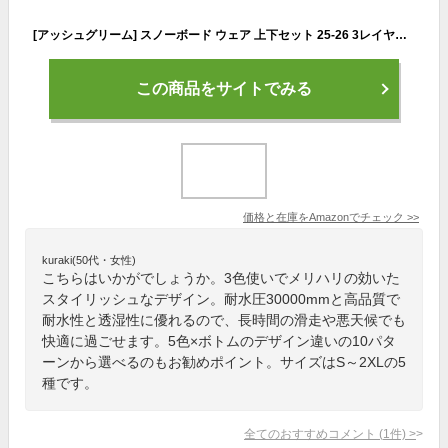
[アッシュグリーム] スノーボード ウェア 上下セット 25-26 3レイヤー フルシーム 耐水圧30,000mm ブロック切替 全10色 メンズ レディース AG-40SET AG40-04 Sサイズ スノーウェア スノボウェア スキーウェア ジャケット パンツ 上下2点セット
この商品をサイトでみる
価格と在庫を
Amazon
でチェック
>>
kuraki(50代・女性)
こちらはいかがでしょうか。3色使いでメリハリの効いた
スタイリッシュなデザイン。耐水圧30000mmと高品質で
耐水性と透湿性に優れるので、長時間の滑走や悪天候でも
快適に過ごせます。5色×ボトムのデザイン違いの10パタ
ーンから選べるのもお勧めポイント。サイズはS～2XLの5
種です。
全てのおすすめコメント
(
1
件)
>