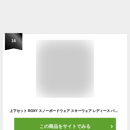
16
上下セット ROXY スノーボードウェア スキーウェア レディース パンツ ジャケット ボード ウェア スノボ ウェア スノボー ウェア スノー ウェア ウエア おしゃれ かわいい 上 下 スノーボード スキー ロキシー RXS-F SET GRJTJ03009 ALPHA ANORAK JK 《LDY》
この商品をサイトでみる