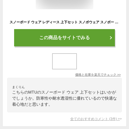
スノーボード ウェア レディース 上下セット スノボウェア スノボー スキー ジャケット パンツ セットアップ MTU エムティーユー 全8色3サイズ ユニセックス ジュニア 小さい 大きいサイズ M/L/XL 2024-25
この商品をサイトでみる
価格と在庫を
楽天
でチェック
>>
まくりん
こちらのMTUのスノーボード ウェア 上下セットはいかが
でしょうか。防寒性や耐水透湿性に優れているので快適な
着心地だと思います。
全てのおすすめコメント
(
3
件)
>