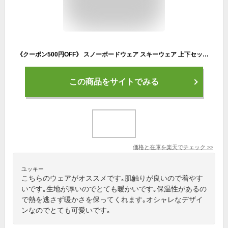
《クーポン500円OFF》 スノーボードウェア スキーウェア 上下セット レディース パンツ ジャケット ボード ウェア スノボ ウェア ウェア スノー ウェア ウエア おしゃれ かわいい 上 下 スノーボード スキー アウトドア 保温 中綿 撥水 防風 防寒 着 耐水 ISET-50 【LDY】
この商品をサイトでみる
価格と在庫を
楽天
でチェック
>>
ユッキー
こちらのウェアがオススメです｡肌触りが良いので着やす
いです｡生地が厚いのでとても暖かいです｡保温性があるの
で熱を逃さず暖かさを保ってくれます｡オシャレなデザイ
ンなのでとても可愛いです｡