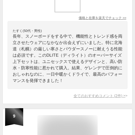
価格と在庫を
楽天
でチェック
>>
たすく(50代・男性)
長年、スノーボードをする中で、機能性とトレンド感を両
立させたウェアになかなか出会えずにいました。特に北海
道（札幌）の厳しい寒さとパウダースノーに耐えうる性能
は必須です。このDLITE（ディライト）のオーバーサイズ
上下セットは、ユニセックスで使えるデザインと、高い防
水・防寒性能に惹かれて購入。結果、ゲレンデで圧倒的に
おしゃれなのに、一日中暖かくドライで、最高のパフォー
マンスを発揮できました！
全てのおすすめコメント
(
2
件)
>
9