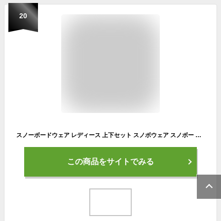
20
スノーボードウェア レディース 上下セット スノボウェア スノボー スキー ジャケット パンツ MTU エムティーユー 全20色3サイズ ユニセックス ジュニア 小さい 大きいサイズ M/L/XL ブラック ベージュ
この商品をサイトでみる