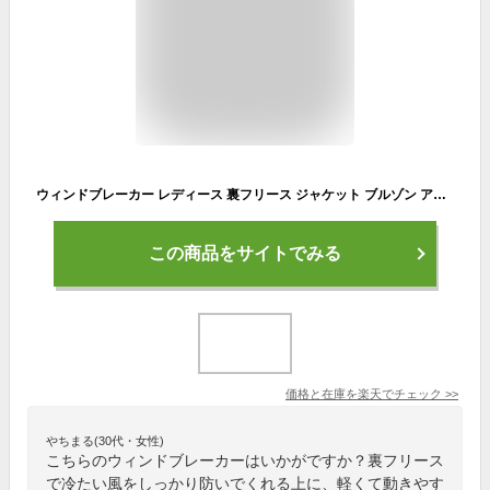
ウィンドブレーカー レディース 裏フリース ジャケット ブルゾン アウター マウンテンパーカー 撥水パーカー スポーツ ランニングウェア 防寒着 秋 冬 裏起毛 中綿 撥水 ジップアップ ナイロン パーカー ネイビー グレー ピンク ドット柄 無地 M/L/LL/3L/4L/5L 大きいサイズ
この商品をサイトでみる
価格と在庫を
楽天
でチェック
>>
やちまる(30代・女性)
こちらのウィンドブレーカーはいかがですか？裏フリース
で冷たい風をしっかり防いでくれる上に、軽くて動きやす