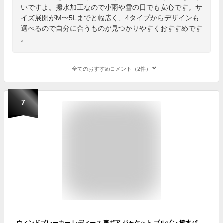
いですよ。撥水加工なので小雨や雪の日でも安心です。サ
イズ展開がM〜5Lまでと幅広く、4タイプからデザインも
選べるので自分に合うものが見つかりやすくおすすめです
。
全てのおすすめコメント（2件）
7
ウィンドブレーカー レディース 裏ボア ジャケット ブルゾン 撥水パーカー マウンテンパーカー 秋 冬 撥水 中綿 ボア 裏フリース アウター ナイロン パーカー ランニング ウェア スポーツ 黒 ネイビー ブラック グレー ドット柄 チャコール M/L/LL/3L/4L/5L 大きいサイズ