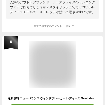
人気のアウトドアブランド、ノースフェイスのランニング
ウェアは如何でしょうか？スタイリッシュでカッコいいレ
ディースモデルで、ストレッチが効いて動きやすいです。
全てのおすすめコメント（2件）
5
送料無料 ニューバランス ウィンドブレーカー レディース Newbalance トリコットラインドジャケット 裏トリコット起毛 アウター スポーツウェア 保温 トレーニング ランニング 運動 女性 ウインドブレーカー 上着 秋冬 白 服 ブランド アパレル/WJ23506-SST