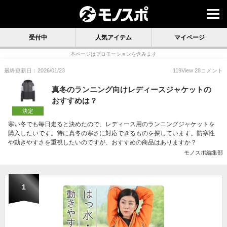
受付中
人気アイテム
マイページ
本ページはプロモーションを含みます
最終更新日：2026/01/23
119
View
28
コメント
真冬のランニング向けレディースジャケットの
おすすめは？
決定
寒い冬でも毎日走ると決めたので、レディース用のランニングジャケットを
購入したいです。特に真冬の寒さに対応できるものを探しています。防寒性
や動きやすさを重視したいのですが、おすすめの商品はありますか？
モノスポ編集部
1