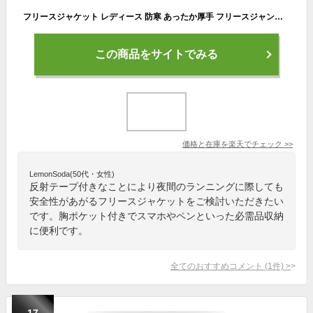
フリースジャケット レディース 防寒 あったか厚手 フリースジャンパー 胸ポケット 反射テープ ポリエステル100% 防寒 保温性 暖かい生地 無地 かわいい アウター トップス レディースフリースレディース 裏起毛ジャケット ボア 大きめ 長め ロング 白/黒 秋冬 00238
この商品をサイトでみる
価格と在庫を
楽天
でチェック
>>
LemonSoda(50代・女性)
反射テープ付きなことにより夜間のランニングに際しても
安全性があがるフリースジャケットをご検討いただきたい
です。胸ポケット付きでスマホやペンといった必需品収納
に便利です。
全てのおすすめコメント
(
1
件)
>
17