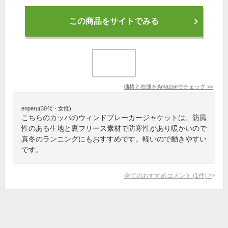
この商品をサイトでみる
価格と在庫を
Amazon
でチェック
>>
enperu(30代・女性)
こちらのカッパのウィンドブレーカージャケットは、防風
性のある生地と裏フリース素材で防寒性があり暖かいので
真冬のランニングにもおすすめです。軽いので動きやすい
です。
全てのおすすめコメント
(
1
件)
>