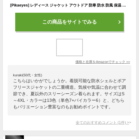
[Pikaeyes] レディース ジャケット アウトドア 防寒 防水 防風 保温 マウンテンパーカー ライトパープル／ホワイト S
この商品をサイトでみる
価格と在庫を
Amazon
でチェック
>>
kuraki(50代・女性)
こちらはいかがでしょうか。着脱可能な防水シェルとボア
フリースジャケットの二重構造。気候や気温に合わせて調
節でき、夏以外のスリーシーズン着られます。サイズはS
～4XL・カラーは13色（単色7+バイカラー6）と、どちら
もバリエーション豊富なのもお勧めポイントです。
全てのおすすめコメント
(
1
件)
>