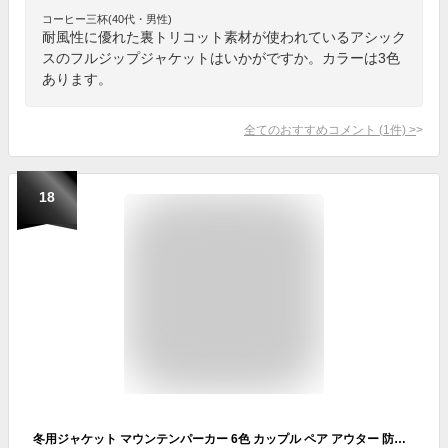
コーヒー三杯(40代・男性)
耐風性に優れた裏トリコット素材が使われているアシック
スのフルジップジャケットはいかがですか。カラーは3色
あります。
全てのおすすめコメント
(
1
件)
>
18
冬用ジャケット マウンテンパーカー 6色 カップル ペア アウター 防風 防寒 保温 ライナー付き ジャケット 大きいサイズ S M L LL 3L 4L 撥水 透湿 登山 秋 春 冬 キャンプ 野営 アウトドア ハイキング ランニング レディース メンズ 女性 男性 旅行 団体用 通勤 中学生