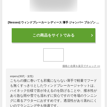
[Nesseo] ウィンドブレーカー レディース 薄手 ジャンパー ブルゾン ランニングウェア 春秋冬服 撥水 防風 フード無し ジャケット 作業服 軽量 登山服 アウター 無地
この商品をサイトでみる
価格と在庫を
楽天
でチェック
>>
enperu(30代・女性)
こちらの腰に巻いても邪魔にならない薄手で軽量でフード
も無くすっきりとしたウィンドブレーカージャケットは、
ハイネック仕様で首が冷えるのを防げることや、撥水性が
あり急な雨や雪でも濡れずに安心ですので冬場のランニン
グに着るアウターにおすすめです。透湿性があり蒸れにく
いのでランニング中も快適です。