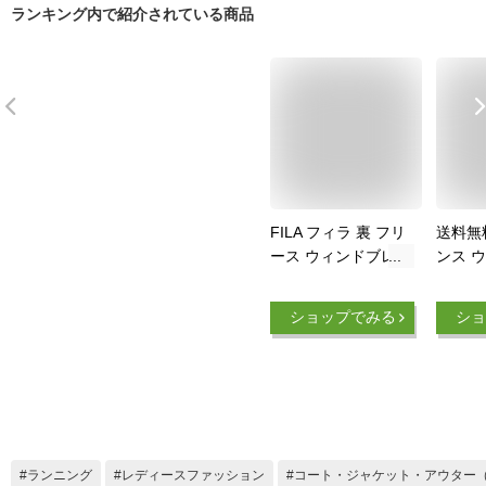
ランキング内で紹介されている商品
FILA フィラ 裏 フリ
送料無
ース ウィンドブレー
ンス 
カー ジャケット
カー 
449-617K レディー
Newba
ショップでみる
ショ
ス RUNNING
ットラ
FITNESS
ット 
毛 ア
ツウェ
ーニン
運動 
ブレー
ランニング
レディースファッション
コート・ジャケット・アウター