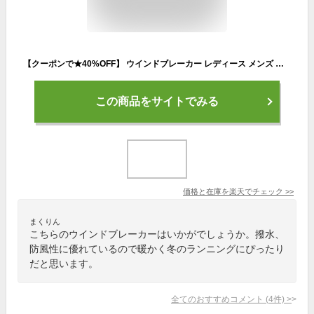
【クーポンで★40%OFF】 ウインドブレーカー レディース メンズ マウンテンパーカー ジャンパー アウター パーカー 長袖 春 夏 秋 冬 uvカット 防水 撥水 薄手 おしゃれ 大きいサイズ シンプル 無地 羽織り アウトドア ランニング 登山 ユニセックス 黒
この商品をサイトでみる
価格と在庫を
楽天
でチェック
>>
まくりん
こちらのウインドブレーカーはいかがでしょうか。撥水、
防風性に優れているので暖かく冬のランニングにぴったり
だと思います。
全てのおすすめコメント
(
4
件)
>