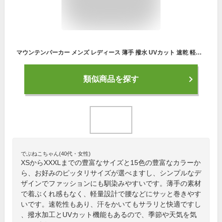
マウンテンパーカー メンズ レディース 薄手 撥水 UVカット 速乾 軽量 ウィンドブレーカー アウトドア 登山 春夏 スポーツ ランニング XS S M L XL 2XL 3XL 白 灰色 黒 赤 ピンク 黄 緑 青
類似商品を探す
でぶねこちゃん(40代・女性)
XSからXXXLまでの豊富なサイズと15色の豊富なカラーか
ら、お好みのピッタリサイズが選べますし、シンプルなデ
ザインでファッションにも馴染みやすいです。薄手の素材
で着ぶくれ感もなく、軽量設計で腰などにサッと巻きやす
いです。速乾性もあり、汗をかいてもサラリと快適ですし
、撥水加工とUVカット機能もあるので、季節や天気を気