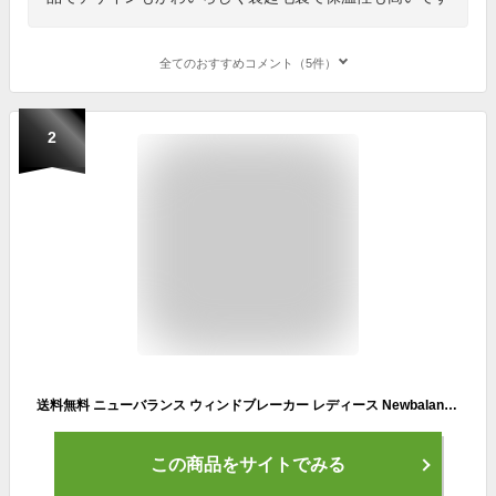
全てのおすすめコメント（5件）
2
送料無料 ニューバランス ウィンドブレーカー レディース Newbalance トリコットラインドジャケット 裏トリコット起毛 アウター スポーツウェア 保温 トレーニング ランニング 運動 女性 ウインドブレーカー 上着 秋冬 白 服 ブランド アパレル/WJ23506-SST
この商品をサイトでみる