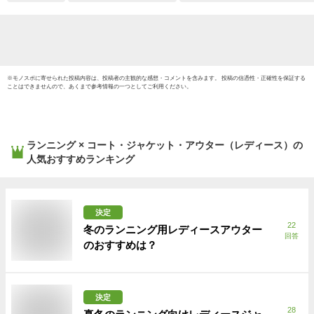
冬 白 
パレル/
SST
※
モノスポ
に寄せられた投稿内容は、投稿者の主観的な感想・コメントを含みます。 投稿の信憑性・正確性を保証する
ことはできませんので、あくまで参考情報の一つとしてご利用ください。
ランニング × コート・ジャケット・アウター（レディース）
の
人気おすすめランキング
決定
22
冬のランニング用レディースアウター
回答
のおすすめは？
決定
28