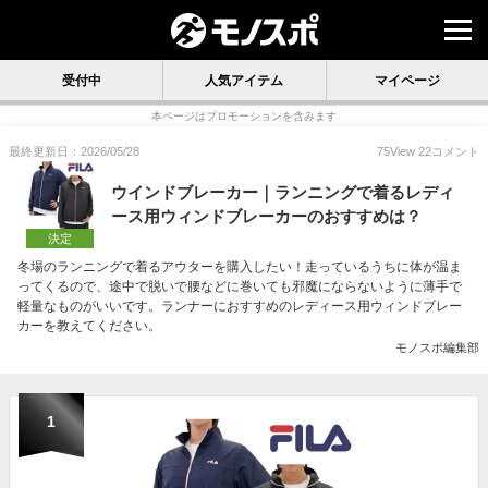
受付中
人気アイテム
マイページ
本ページはプロモーションを含みます
最終更新日：2026/05/28
75
View
22
コメント
ウインドブレーカー｜ランニングで着るレディ
ース用ウィンドブレーカーのおすすめは？
決定
冬場のランニングで着るアウターを購入したい！走っているうちに体が温ま
ってくるので、途中で脱いで腰などに巻いても邪魔にならないように薄手で
軽量なものがいいです。ランナーにおすすめのレディース用ウィンドブレー
カーを教えてください。
モノスポ編集部
1