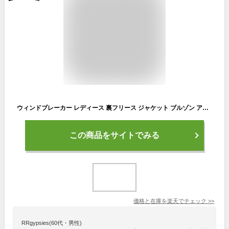
ウィンドブレーカー レディース 裏フリース ジャケット ブルゾン アウター マウンテンパーカー 撥水パーカー スポーツ ランニングウェア 防寒着 秋 冬 裏起毛 中綿 撥水 ジップアップ ナイロン パーカー ネイビー グレー ピンク ドット柄 無地 M/L/LL/3L/4L/5L 大きいサイズ
この商品をサイトでみる
価格と在庫を
楽天
でチェック
>>
RRgypsies(60代・男性)