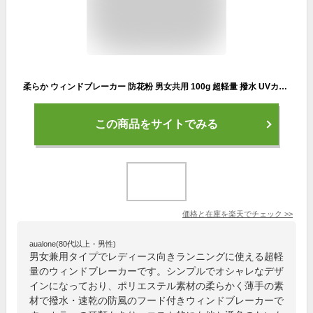
柔らか ウィンドブレーカー 防花粉 男女共用 100g 超軽量 撥水 UVカット S-XL薄手 速乾 防風 通気 フード付き ポーチつき アウトドアウェア ウインドブレーカー アウター ジャンパー ウォーキング ランニング 登山 釣り 旅行 ジョギング 仕事 Mt.happy/マウントハッピー
この商品をサイトでみる
価格と在庫を
楽天
でチェック
>>
aualone(80代以上・男性)
男女兼用タイプでレディース向きランニングに使える超軽
量のウィンドブレーカーです。シンプルでオシャレなデザ
インになっており、ポリエステル素材の柔らかく薄手の素
材で撥水・速乾の防風のフード付きウィンドブレーカーで