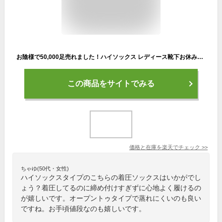
お陰様で50,000足売れました！ハイソックス レディース靴下お休み着圧ソックス【当店売れ筋商品】足マッサージ(足のむくみ解消 おやすみ グッズ 妊婦 エコノミークラス症候群 弾性 医療用 くつした 女性 エコノミー オープントゥ)
この商品をサイトでみる
価格と在庫を
楽天
でチェック
>>
ちゃゆ(50代・女性)
ハイソックスタイプのこちらの着圧ソックスはいかがでし
ょう？着圧してるのに締め付けすぎずに心地よく履けるの
が嬉しいです。オープントゥタイプで蒸れにくいのも良い
ですね。お手頃値段なのも嬉しいです。