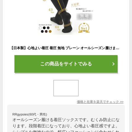
【日本製】心地よい着圧 着圧 無地 プレーン オールシーズン履けます 着圧ソックス 夜用【 2足で1840円】【3足で2460円】むくみ防止 着圧ソックス 疲れない靴下 弾性ストッキング 靴下 着圧靴下 効果 おすすめ 就寝用 着圧ソックス 着圧ソックス 段階着圧
この商品をサイトでみる
価格と在庫を
楽天
でチェック
>>
RRgypsies(60代・男性)
オールシーズン履ける着圧ソックスです。むくみ防止にな
ります。段階着圧になっており、心地よい着圧感ですよ。
シンプルな無地なので、幅広いファッションに合わせられ