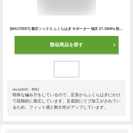
[MACITEET] 着圧ソックス ふくらはぎ サポーター 強圧 27-39hPa 段階着圧 履き心地 耐久速乾 弾性 ストッキング 膝下 立ち仕事 足の疲れ 運動時/寝る時/夏用 ショート メンズ レディース ブラック ベージュ（1足組）
類似商品を探す
nkzw(60代・男性)
特殊な編み方をしているので、足首からふくらはぎにかけ
て段階的に着圧しています。足底部にリブ加工がされてい
るため、フィット感と耐久性がアップしています。