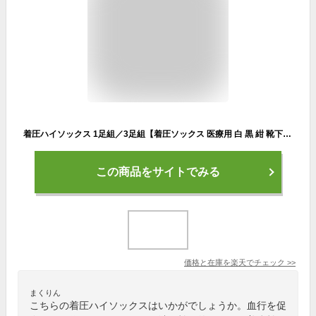
着圧ハイソックス 1足組／3足組【着圧ソックス 医療用 白 黒 紺 靴下 介護 病院 レディース ケア ホワイト ブラック ネイビー ナースリー 人気 おすすめ】6056 ◇セット
この商品をサイトでみる
価格と在庫を
楽天
でチェック
>>
まくりん
こちらの着圧ハイソックスはいかがでしょうか。血行を促