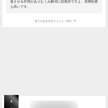
進させる作用がありむくみ解消に効果的ですよ。美脚効果
も高いです。
全てのおすすめコメント（2件）
4