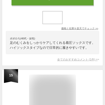
価格と在庫を
楽天
でチェック
>>
ポポロろ(40代・女性)
足のむくみをしっかりケアしてくれる着圧ソックスです。
ハイソックスタイプなので日常的に履きやすいです。
全てのおすすめコメント
(
1
件)
>
15