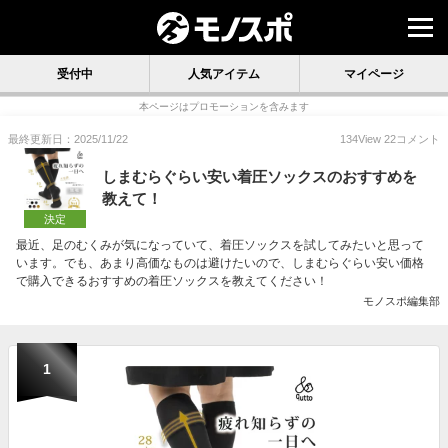
受付中
人気アイテム
マイページ
本ページはプロモーションを含みます
最終更新日：2025/11/22
134
View
22
コメント
しまむらぐらい安い着圧ソックスのおすすめを
教えて！
決定
最近、足のむくみが気になっていて、着圧ソックスを試してみたいと思って
います。でも、あまり高価なものは避けたいので、しまむらぐらい安い価格
で購入できるおすすめの着圧ソックスを教えてください！
モノスポ編集部
1