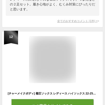
の２足セット。履き心地がよく、むくみ対策にぴったりだ
と思います。
全てのおすすめコメント
(
1
件)
>
12
[チャーメイクボディ] 着圧ソックス レディース ハイソックス 22-25cm 寝る時 昼夜兼用 妊婦 機内 整骨院監修 ( フリー , ブラック2足組 )