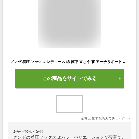
グンゼ 着圧 ソックス レディース 綿 靴下 立ち 仕事 アーチサポート 土踏まずサポート 美脚 ラク 日中 くつ下 コットン 抗菌防臭 きれいめ おしゃれ かわいい ふくらはぎ レギュラー丈 23-25 BS0715
この商品をサイトでみる
価格と在庫を
楽天
でチェック
>>
あかり(40代・女性)
グンゼの着圧ソックスはカラーバリエーションが豊富で、