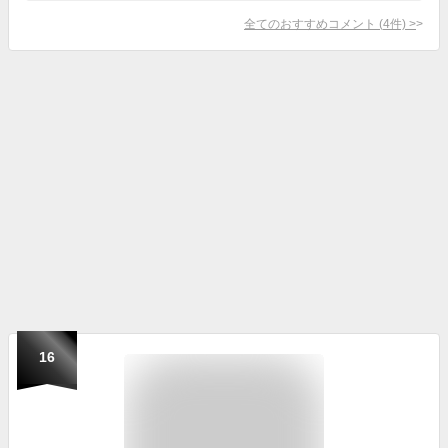
全てのおすすめコメント
(
4
件)
>
16