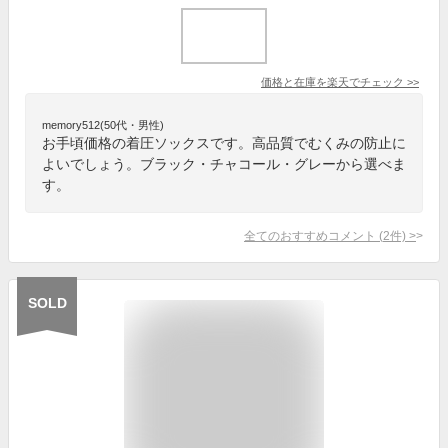
価格と在庫を
楽天
でチェック
>>
memory512(50代・男性)
お手頃価格の着圧ソックスです。高品質でむくみの防止に
よいでしょう。ブラック・チャコール・グレーから選べま
す。
全てのおすすめコメント
(
2
件)
>
SOLD