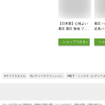
【日本製】心地よい
着圧 
着圧 着圧 無地 プレ
足底パ
ーン オールシーズン
ディー
履けます 着圧ソック
ス パ
ショップでみる
ショ
ス 夜用【 2足で1840
消臭効
円】【3足で2460
っきり
円】むくみ防止 着圧
使い 
ソックス 疲れない靴
美脚 
下 弾性ストッキング
カジュ
靴下 着圧靴下 効果
膝丈 
おすすめ 就寝用 着
黒 ブ
ライフスタイル
レディースファッション
靴下・ソックス（レディー
圧ソックス 着圧ソッ
ゆった
クス 段階着圧
※
モノスポ
に寄せられた投稿内容は、投稿者の主観的な感想・コメントを含みます。 投稿の信憑性・正確性を保証する