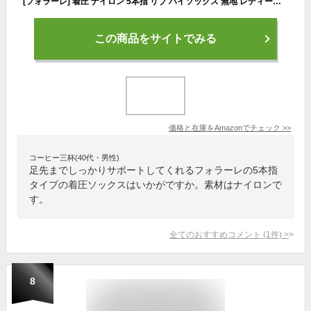
[フォラーレ] 着圧 ナイロン 5本指 リブ ハイソックス 無地 レディース 黒 ブラック 22-25cm
この商品をサイトでみる
価格と在庫を
Amazon
でチェック
>>
コーヒー三杯(40代・男性)
足先までしっかりサポートしてくれるフォラーレの5本指
タイプの着圧ソックスはいかがですか。素材はナイロンで
す。
全てのおすすめコメント
(
1
件)
>
8