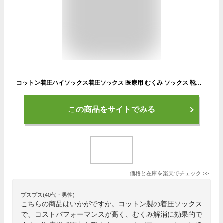
コットン着圧ハイソックス着圧ソックス 医療用 むくみ ソックス 靴下 弾性 ストッキング 医療 ナース 看護師 介護士 アンファミエ
この商品をサイトでみる
価格と在庫を
楽天
でチェック
>>
プスプス(40代・男性)
こちらの商品はいかがですか。コットン製の着圧ソックス
で、コストパフォーマンスが高く、むくみ解消に効果的で