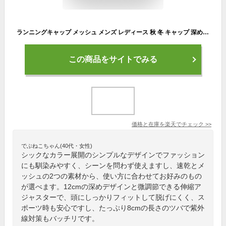
ランニングキャップ メッシュ メンズ レディース 秋 冬 キャップ 深め スポーツキャップ シンプル 帽子 ジョギング ゴルフ 日除け 熱中症対策
この商品をサイトでみる
価格と在庫を
楽天
でチェック
>>
でぶねこちゃん(40代・女性)
シックなカラー展開のシンプルなデザインでファッション
にも馴染みやすく、シーンを問わず使えますし、速乾とメ
ッシュの2つの素材から、使い方に合わせてお好みのもの
が選べます。12cmの深めデザインと微調節できる伸縮ア
ジャスターで、頭にしっかりフィットして脱げにくく、ス
ポーツ時も安心ですし、たっぷり8cmの長さのツバで紫外
線対策もバッチリです。