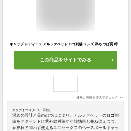
キャップ レディース アルファベット ロゴ刺繍 メンズ 深め つば長 帽子 ベースボールキャップ 春夏 秋冬 大きめ 紫外線対策 シンプル おしゃれ 可愛い 日よけ 女性 男性 uv ランニングキャップ フリーサイズ ポイント消化
この商品をサイトでみる
価格と在庫を
楽天
でチェック
>>
カタナまつり(40代・男性)
深めの設計と長めのつばにより、アルファベットのロゴ刺
繍をアクセントに紫外線対策や小顔効果も兼ね備えつつ、
春夏秋冬問わず使えるユニセックスのベースボールキャッ