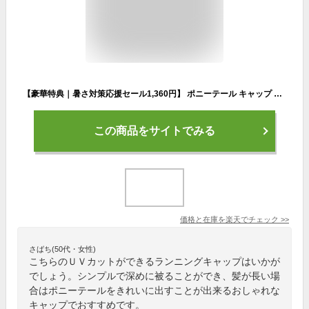
【豪華特典｜暑さ対策応援セール1,360円】 ポニーテール キャップ 帽子 ランニングキャップ レディース 深め uv おしゃれ uvカット アレンジ 軽量 小顔 シンプル ランニング スポーツ 送迎 通勤 通学 cap アウトドア 女性 帽子 日焼け対策 紫外線予防 母の日 ギフト
この商品をサイトでみる
価格と在庫を
楽天
でチェック
>>
さばち(50代・女性)
こちらのＵＶカットができるランニングキャップはいかが
でしょう。シンプルで深めに被ることができ、髪が長い場
合はポニーテールをきれいに出すことが出来るおしゃれな
キャップでおすすめです。