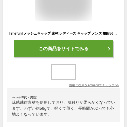
[shefun] メッシュキャップ 速乾 レディース キャップ メンズ 帽囲56-60cm 調節可能 撥水 軽量 夏 涼しい 通気 ゴルフぼうし 登山 釣り テニス 帽子 作業 ランニング 野球帽子 JP281 (薄い灰)
この商品をサイトでみる
価格と在庫を
Amazon
でチェック
>>
nkzw(60代・男性)
涼感繊維素材を使用しており、肌触りが柔らかくなってい
ます。わずか約58gで、軽くて薄く、長時間かぶっても心
地よくなっています。