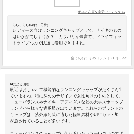
価格と在庫を
楽天
でチェック
>>
ららららら(50代・男性)
レディース向けランニングキャップとして、ナイキのもの
はいかがでしょうか？ カラバリが豊富で、ドライフィッ
トタイプなので快適に着用できますね。
全てのおすすめコメント
(
10
件)
>
AIによる回答
最近はおしゃれで機能的なランニングキャップがたくさん出
ていますね。特に深めのデザインで女性向けのものとして、
ニューバランスやナイキ、アディダスなどの大手スポーツブ
ランドから様々な選択肢が出ています。これらのブランドの
キャップは、紫外線対策に適した軽量素材やUPFカット加工
が施されていることが多いです。

ニューバランスのキャップは落ち着いたカラーやロゴのデザ