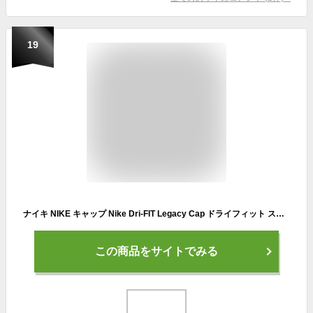
19
ナイキ NIKE キャップ Nike Dri-FIT Legacy Cap ドライフィット ストレッチキャップ (ブラック/ホワイト/グレー/ブルー/ネイビー/グリーン/ワイン/メンズ/レディース/ゴルフ/テニス/ランニング/アウトドア/トレーニング/マラソン/レガシー/ストレッチ/フリーサイズ/FB6447）
この商品をサイトでみる