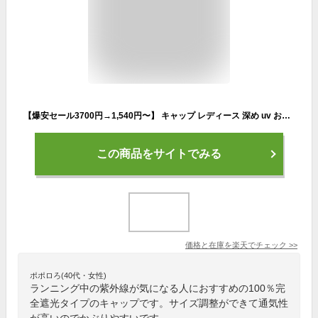
【爆安セール3700円→1,540円〜】 キャップ レディース 深め uv おしゃれ メンズ 夏 つば長め キッズ 帽子 大きいサイズ 完全遮光 日よけ サイズ調整 小顔 ベースボールキャップ 日焼け防止 帽子 通気性 涼しい uvカット シンプル コットン メッシュ 大きめ 飛ばない
この商品をサイトでみる
価格と在庫を
楽天
でチェック
>>
ポポロろ(40代・女性)
ランニング中の紫外線が気になる人におすすめの100％完
全遮光タイプのキャップです。サイズ調整ができて通気性
が高いのでかぶりやすいです。