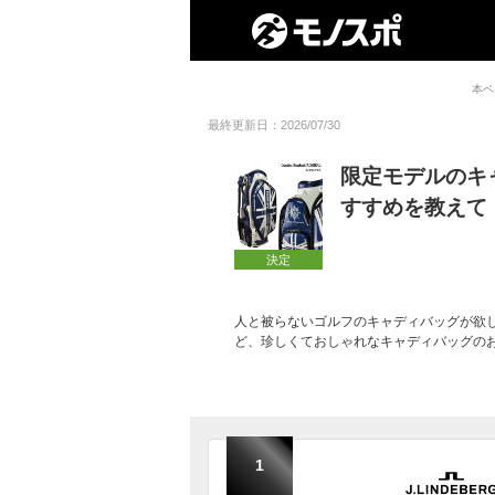
本ペ
最終更新日：2026/07/30
限定モデルのキ
すすめを教えて
決定
人と被らないゴルフのキャディバッグが欲
ど、珍しくておしゃれなキャディバッグの
1