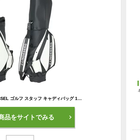
J.LINDEBERG × VESSEL ゴルフ スタッフ キャディバッグ 10型 073-13202 バッグ ジェイ リンドバーグ ヴェゼル
商品をサイトでみる