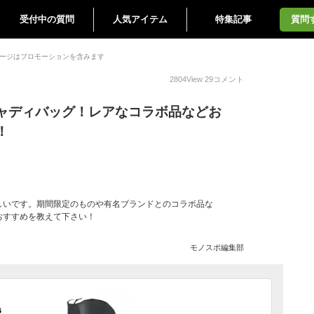
受付中の質問
人気アイテム
特集記事
質問
ージはプロモーションを含みます
2804
View
29
コメント
ャディバッグ！レアなコラボ品などお
！
しいです。期間限定のものや有名ブランドとのコラボ品な
おすすめを教えて下さい！
モノスポ編集部