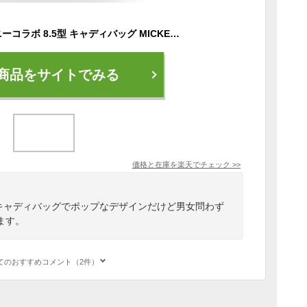
V12 ゴルフ ×ディズニーコラボ 8.5型 キャディバッグ MICKEY STAR 8.5 本体+カバーセット V122215-CV05L 02/WHITE ヴィ・トゥエルヴ 【新品】RAAR ミッキーマウス 着せ替え式 ラップテック キャディーバック キャディバック メンズ レディース ユニセックス UNISEX
商品をサイトでみる
価格と在庫を
楽天
でチェック
>>
のキャディバッグでポップなデザインだけど男女問わず
ます。
てのおすすめコメント（2件）