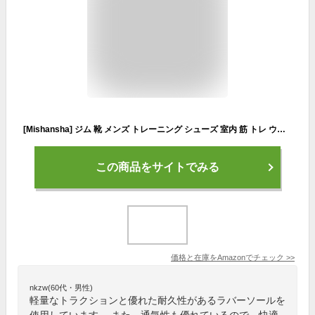
[Mishansha] ジム 靴 メンズ トレーニング シューズ 室内 筋 トレ ウエイト 初心者 フィットネス シューズ 折りたたみ コンパクト ランニング スポーツ 陸上 短 距離
この商品をサイトでみる
価格と在庫を
Amazon
でチェック
>>
nkzw(60代・男性)
軽量なトラクションと優れた耐久性があるラバーソールを
使用しています。 また、通気性も優れているので、快適