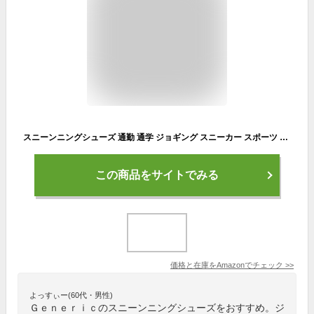
スニーンニングシューズ 通勤 通学 ジョギング スニーカー スポーツ 運動運動靴 通気性 カジュアル 靴 軽量 身長アップ 通勤 通学超軽量 男女兼用 多機能 ベアフット ジムシューズ ランニング トレーニング通気 滑り止め 韓国 男女兼用
この商品をサイトでみる
価格と在庫を
Amazon
でチェック
>>
よっすぃー(60代・男性)
Ｇｅｎｅｒｉｃのスニーンニングシューズをおすすめ。ジ