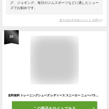
グ、ジョギング、毎日のジムスポーツなどに適したシュー
ズでお勧めです。
全てのおすすめコメント
(
1
件)
>
20
送料無料 トレーニングシューズ レディース スニーカー ニューバランス Newbalance NB NERGIZE SPORT W (ナージャイズ リュクス)/スリッポン ローカット 女性 D幅 スタジオ ジム フィットネス スポーツシューズ 普段履き くつ/WNRGS-
この商品をサイトでみる