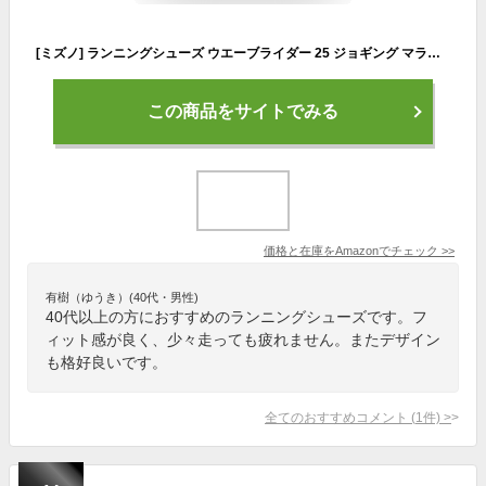
[ミズノ] ランニングシューズ ウエーブライダー 25 ジョギング マラソン スポーツ トレーニング 軽量 メンズ ブラック×グレー×ブルー 26.0 cm 2E
この商品をサイトでみる
価格と在庫を
Amazon
でチェック
>>
有樹（ゆうき）(40代・男性)
40代以上の方におすすめのランニングシューズです。フ
ィット感が良く、少々走っても疲れません。またデザイン
も格好良いです。
全てのおすすめコメント
(
1
件)
>