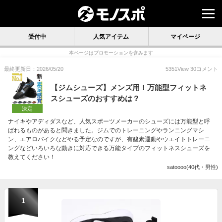
受付中
人気アイテム
マイページ
本ページはプロモーションを含みます
最終更新日：2026/05/20
5351
View
30
コメント
【ジムシューズ】メンズ用！万能型フィットネ
スシューズのおすすめは？
決定
ナイキやアディダスなど、人気スポーツメーカーのシューズには万能型と呼
ばれるものがあると聞きました。ジムでのトレーニングやランニングマシ
ン、エアロバイクなどやる予定なのですが、有酸素運動やウエイトトレーニ
ングなどいろいろな動きに対応できる万能タイプのフィットネスシューズを
教えてください！
satoooo(40代・男性)
1