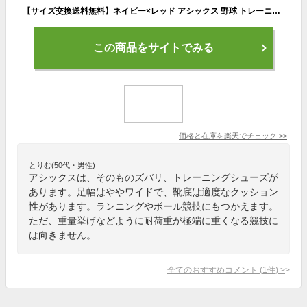
【サイズ交換送料無料】ネイビー×レッド アシックス 野球 トレーニングシューズ アップシューズ 紐タイプ ゴールドステージ ワイド幅 A61【あす楽対応】
この商品をサイトでみる
価格と在庫を
楽天
でチェック
>>
とりむ(50代・男性)
アシックスは、そのものズバリ、トレーニングシューズが
あります。足幅はややワイドで、靴底は適度なクッション
性があります。ランニングやボール競技にもつかえます。
ただ、重量挙げなどように耐荷重が極端に重くなる競技に
は向きません。
全てのおすすめコメント
(
1
件)
>