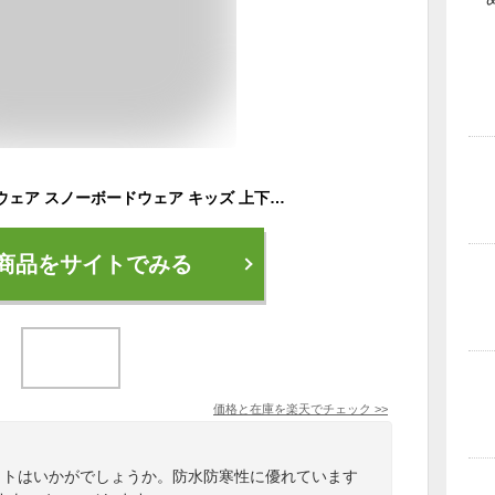
新作予約販売 スキーウェア スノーボードウェア キッズ 上下セット ボードウェア スノボウェア スノーウエア ウエア パンツ ジャケット スノボ スノーボード スノボー スキー ジュニア 女の子 子供用 こども用 おしゃれ かわいい サイズ調整 防寒 IJS-889PR 《KDW》
商品をサイトでみる
価格と在庫を
楽天
でチェック
>>
セットはいかがでしょうか。防水防寒性に優れています