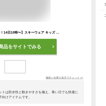
【エントリーでP10倍！14日10時〜】スキーウェア キッズ ジュニア 上下セット スノーウェア スノーボードウェア ジャケット パンツ NNOUM ノアム 73J 子供用 男の子 女の子 フード付き 120 130 140 150 160 サイズ調整 耐水圧10000mm おしゃれ 人気 スノボ
商品をサイトでみる
価格と在庫を
楽天
でチェック
>>
ットは防水性と動きやすさを備え、寒い日でも快適に
子向けアイテムです。