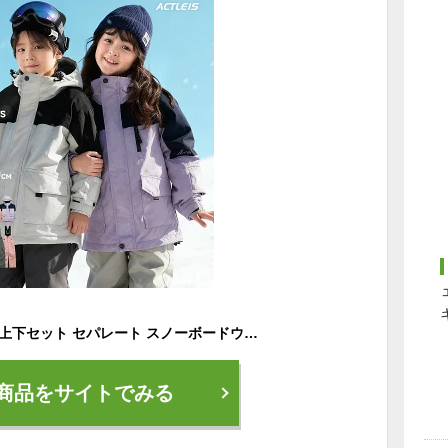
スキーウェア キッズ 上下セット セパレート スノーボードウェア スノーウェア ジュニア 男の子女の子 子供 子ども こども 120 130 140 150 160 雪遊び スキー ソリ スノーボード スノボ スノボー スノー ウェア ジャケット パンツ 上下 セット 2025-2026 新作 送料無料
商品をサイトでみる