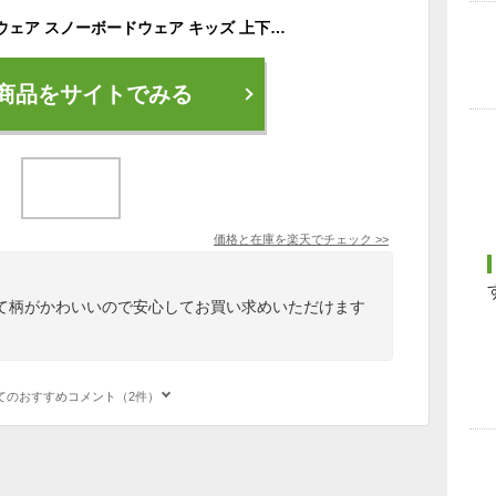
《即日出荷》 スキーウェア スノーボードウェア キッズ 上下セット ボードウェア スノボウェア スノーウエア ウエア パンツ ジャケット スノボ スノーボード スノボー スキー ジュニア 女の子 子供用 こども用 おしゃれ かわいい サイズ調整 防寒 IJS-889PR 《KDW》
商品をサイトでみる
価格と在庫を
楽天
でチェック
>>
て柄がかわいいので安心してお買い求めいただけます
てのおすすめコメント（2件）