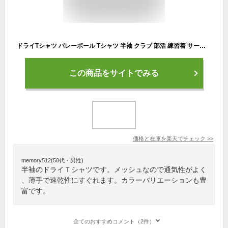
ドライTシャツ バレーボール Tシャツ 半袖 クラブ 部活 練習着 サークル チーム トレーニングウェア 入学 卒業 入部 卒部 記念品 ドライ 速乾 薄手 メッシュ UVカット ポリエステル ワンポイント
この商品をサイトでみる
価格と在庫を
楽天
でチェック
>>
memory512(50代・男性)
半袖のドライＴシャツです。メッシュなので通気性がよく
、薄手で速乾性にすぐれます。カラーバリエーションも豊
富です。
全てのおすすめコメント（2件）