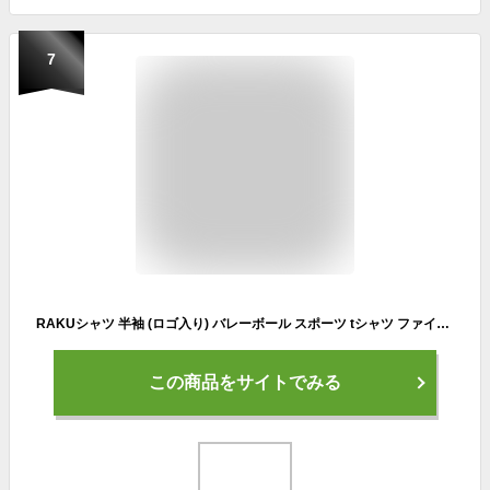
7
RAKUシャツ 半袖 (ロゴ入り) バレーボール スポーツ tシャツ ファイテンtシャツ トレーニング ウエア 練習着 部活動 速乾 半袖 バレーボール練習着 ロゴt部活着 運動着 スポーツウエア トレーニングウエア スポーツtシャツ 【メール便】
この商品をサイトでみる