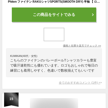
Phiten ファイテン RAKUシャツSPORTS(SMOOTH DRY) 半袖 【 ロゴ入り 】 バレーボール バドミントン テニス ラクシャツ スポーツtシャツ ロゴtシャツ
この商品をサイトでみる
価格と在庫を
楽天
でチェック
>>
KUMIKAN(40代・女性)
こちらのファイテンのバレーボールTシャツカラーも豊富
で吸汗速乾性にも優れています。ロゴもおしゃれで毎日の
練習にも着用しやすく、色違いで数枚揃えてもいいです
全てのおすすめコメント
(
1
件)
>
15