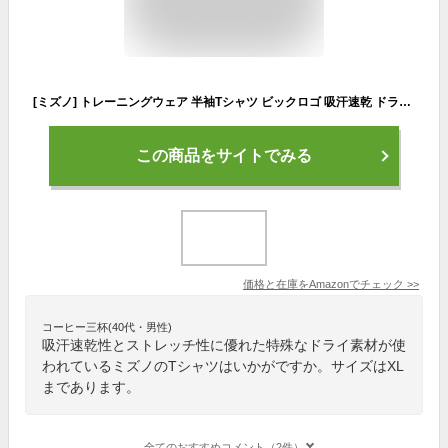
[ミズノ] トレーニングウェア 半袖Tシャツ ビックロゴ 吸汗速乾 ドライ キッズサイズあり 32JA8155 ドレスネイビー/マゼンタ XL
この商品をサイトでみる
価格と在庫を
Amazon
でチェック
>>
コーヒー三杯(40代・男性)
吸汗速乾性とストレッチ性に優れた特殊なドライ素材が使
われているミズノのTシャツはいかがですか。サイズはXL
まであります。
全てのおすすめコメント（2件）