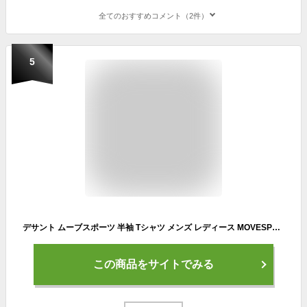
全てのおすすめコメント（2件）
5
デサント ムーブスポーツ 半袖 Tシャツ メンズ レディース MOVESPORT by DESCENTE 半袖プラクティスシャツ ユニセックス バレーボール スポーツTシャツ 吸汗速乾 半そで ロゴT トップス スポーツウェア 練習着 男女兼用 服 ブランド 石川祐希選手/SV6SHT04U
この商品をサイトでみる