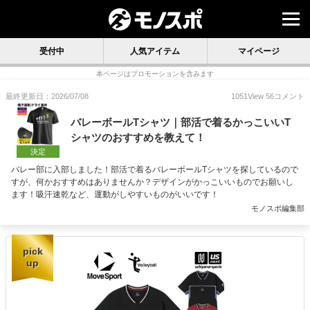
受付中
人気アイテム
マイページ
本ページはプロモーションを含みます
最終更新日：2026/07/08
1051
View
56
コメント
バレーボールTシャツ｜部活で着るかっこいいT
シャツのおすすめを教えて！
決定
バレー部に入部しました！部活で着るバレーボールTシャツを探しているので
すが、何かおすすめはありませんか？デザインがかっこいいものでお願いし
ます！吸汗速乾など、運動がしやすいものがいいです！
モノスポ編集部
pick
up