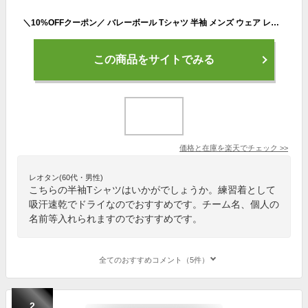
＼10%OFFクーポン／ バレーボール Tシャツ 半袖 メンズ ウェア レディース 練習着 ジュニア ドライ おもしろ tシャツ 速乾 名入れ スポーツ 女子 男子 チーム おしゃれ 文字入れ 「バレーボールエボリューション」 アートワークスコウベ 【送料無料】
この商品をサイトでみる
価格と在庫を
楽天
でチェック
>>
レオタン(60代・男性)
こちらの半袖Tシャツはいかがでしょうか。練習着として
吸汗速乾でドライなのでおすすめです。チーム名、個人の
名前等入れられますのでおすすめです。
全てのおすすめコメント（5件）
2