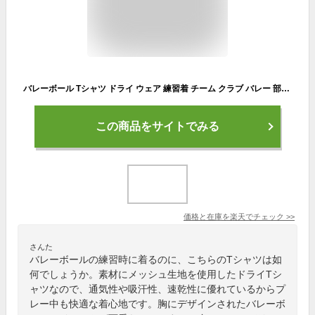
バレーボール Tシャツ ドライ ウェア 練習着 チーム クラブ バレー 部活 キッズ レディース メンズ 男女兼用 ユニセックス 半袖 150 160 S M L XL V701 uni-cot 送料無料 DRY 吸水速乾 紫外線遮蔽
この商品をサイトでみる
価格と在庫を
楽天
でチェック
>>
さんた
バレーボールの練習時に着るのに、こちらのTシャツは如
何でしょうか。素材にメッシュ生地を使用したドライTシ
ャツなので、通気性や吸汗性、速乾性に優れているからプ
レー中も快適な着心地です。胸にデザインされたバレーボ