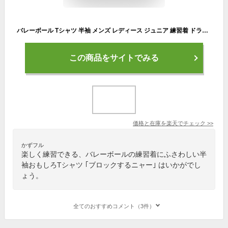
バレーボール Tシャツ 半袖 メンズ レディース ジュニア 練習着 ドライ おもしろ tシャツ スポーツ ウェア かわいい 速乾 名入れ 女子 男子 チーム おしゃれ 文字入れ無料 「ぶろっくするニャー」 アートワークスコウベ 【送料無料】
この商品をサイトでみる
価格と在庫を
楽天
でチェック
>>
かずフル
楽しく練習できる、バレーボールの練習着にふさわしい半
袖おもしろTシャツ ｢ブロックするニャー｣ はいかがでし
ょう。
全てのおすすめコメント（3件）