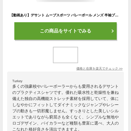
【動画あり】デサント ムーブスポーツ バレーボール メンズ 半袖プラクティスシャツ 練習着 2026年春夏モデル【 SV6SHT10U 練習 Tシャツ 半袖シャツ バレーシャツ トレーニング DESCENTE MOVE SPORT 】【翌日配達対象】【メール便は翌日配達不可】[M便 1/1][自社]
この商品をサイトでみる
価格と在庫を
楽天
でチェック
>>
Turkey
多くの強豪校やバレーボーラーからも愛用されるデサント
のプラクティスシャツです。優れた吸水性と乾燥性を兼ね
備えた独自の高機能ストレッチ素材を採用していて、体に
しなやかにフィットしてダイナミックなジャンプやレシー
ブの動きも一切邪魔しません。すっきりとした美しいシル
エットでありながら窮屈さも全くなく、シンプルな無地や
ロゴデザイン、バイカラーなど種類も豊富に選べ、大人の
こなれた格好良さを演出できますよ。