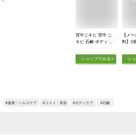
背中ニキビ 背中 ニ
【メー
キビ 石鹸 ボディソ
料】2
ープ ボディーシャン
ージュ
プー【シアクル ソー
鹸 
ショップでみる
ショ
プ 100g】 薬用石鹸
210m
背中ニキビ ケア 泡
入り！
せっけん 石けん ニ
すすめ
キビ跡 ブツブツ 肌
ニキビ
荒れ お尻 ニキビ 胸
体の臭
ニキビ 大人ニキビ
き出物
男 ニキビ 保湿 殺菌
健康・ヘルスケア
コスメ・美容
ボディケア
石鹸
メンズも使える