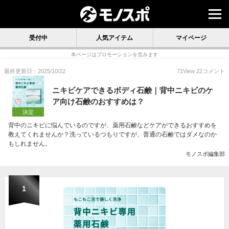
受付中
人気アイテム
マイページ
本ページはプロモーションを含みます
最終更新日：2025/10/22
71
View
22
コメント
ニキビケアできるボディ石鹸｜背中ニキビのケ
ア向け石鹸のおすすめは？
決定
背中のニキビに悩んでいるのですが、薬用石鹸などケアができるおすすめを
教えてくれませんか？洗っているつもりですが、普通の石鹸ではダメなのか
もしれません。
モノスポ編集部
1