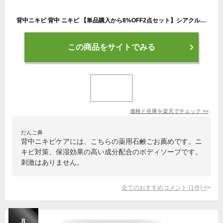
背中ニキビ 背中 ニキビ 【単品購入から8%OFF2点セット】シアクル ミスト化粧水 薬用石鹸 ボディソープ 【2点セット ミスト 200ml / ソープ 100g】薬用 ニキビケア 肌荒れ 背中ニキビ スプレー ボディソープ 背中 大人ニキビ 保湿 ボディミスト
この商品をサイトでみる
価格と在庫を
楽天
でチェック
>>
だんご鼻
背中ニキビケアには、こちらの薬用石鹸ごお薦めです。ニ
キビ対策、保湿効果の高い成分配合のボディソープです。
刺激はありません。
全てのおすすめコメント
(
1
件)
>
8