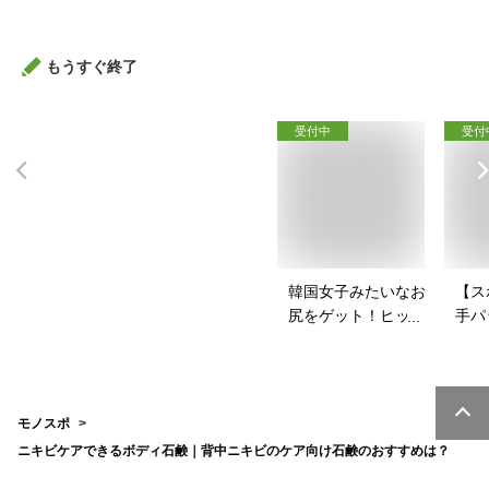
もうすぐ終了
受付中
受付
韓国女子みたいなお
【ス
尻をゲット！ヒップ
手パ
パッドのおすすめ
ース
は？
を教
モノスポ
ニキビケアできるボディ石鹸｜背中ニキビのケア向け石鹸のおすすめは？