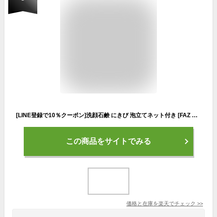
[LINE登録で10％クーポン]洗顔石鹸 にきび 泡立てネット付き [FAZ 薬用ブライトソープ 100g] 洗顔石けん 肌荒れ 洗顔 泡 背中ニキビ 角質 角栓 くすみ ピーリング ソープ ピーリング石鹸 固形 洗顔料 保湿 敏感肌 毛穴 さっぱり しっとり お試し 黒 メンズ 送料無料
この商品をサイトでみる
価格と在庫を
楽天
でチェック
>>