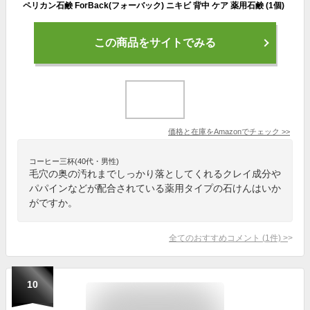
ペリカン石鹸 ForBack(フォーバック) ニキビ 背中 ケア 薬用石鹸 (1個)
この商品をサイトでみる
価格と在庫を
Amazon
でチェック
>>
コーヒー三杯(40代・男性)
毛穴の奥の汚れまでしっかり落としてくれるクレイ成分や
パパインなどが配合されている薬用タイプの石けんはいか
がですか。
全てのおすすめコメント
(
1
件)
>
10