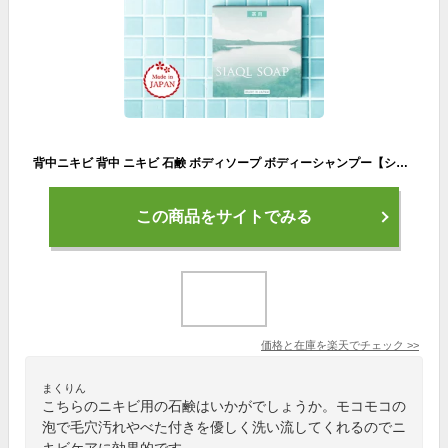
背中ニキビ 背中 ニキビ 石鹸 ボディソープ ボディーシャンプー【シアクル ソープ 100g】 薬用石鹸 背中ニキビ ケア 泡 せっけん 石けん ニキビ跡 ブツブツ 肌荒れ お尻 ニキビ 胸 ニキビ 大人ニキビ 男 ニキビ 保湿 殺菌 メンズも使える
この商品をサイトでみる
価格と在庫を
楽天
でチェック
>>
まくりん
こちらのニキビ用の石鹸はいかがでしょうか。モコモコの
泡で毛穴汚れやべた付きを優しく洗い流してくれるのでニ
キビケアに効果的です。