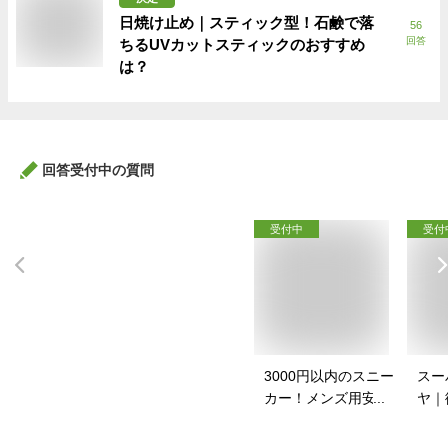
日焼け止め｜スティック型！石鹸で落
56
回答
ちるUVカットスティックのおすすめ
は？
回答受付中の質問
受付中
受付
3000円以内のスニー
スー
カー！メンズ用安い
ヤ｜
スニーカーのおすす
イク
めは？
すす