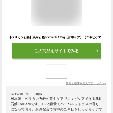
【ペリカン石鹸】薬用石鹸ForBack 135g【背中ケア】【ニキビケア】【せっけん】【石けん】
この商品をサイトでみる
価格と在庫を
楽天
でチェック
>>
aualone(80代以上・男性)
日本製・ペリカン石鹸の背中ケアでニキビケアできる薬用
石鹸ForBackです。135g容量でハーバルシトラスの香り
になっており、炭泥配合で背中のニキビをしっかりケアす