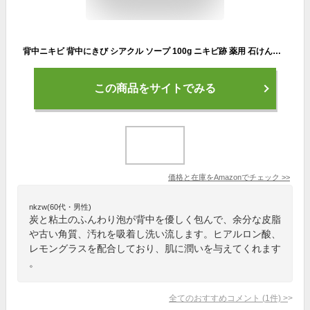
背中ニキビ 背中にきび シアクル ソープ 100g ニキビ跡 薬用 石けん【医薬部外品】 (ソープ（単品 100g）)
この商品をサイトでみる
価格と在庫を
Amazon
でチェック
>>
nkzw(60代・男性)
炭と粘土のふんわり泡が背中を優しく包んで、余分な皮脂
や古い角質、汚れを吸着し洗い流します。ヒアルロン酸、
レモングラスを配合しており、肌に潤いを与えてくれます
。
全てのおすすめコメント
(
1
件)
>