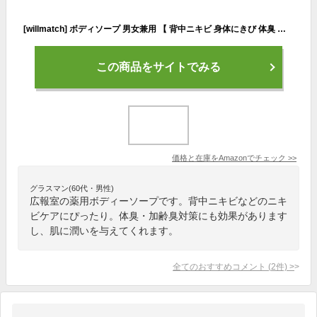
[willmatch] ボディソープ 男女兼用 【 背中ニキビ 身体にきび 体臭 加齢臭 ワキガ 防ぐ 】 高保湿 石鹸 の香り 薬用 デオドラント ボディーソープ 医薬部外品 メンズ レディース 大容量 500ml
この商品をサイトでみる
価格と在庫を
Amazon
でチェック
>>
グラスマン(60代・男性)
広報室の薬用ボディーソープです。背中ニキビなどのニキ
ビケアにぴったり。体臭・加齢臭対策にも効果があります
し、肌に潤いを与えてくれます。
全てのおすすめコメント
(
2
件)
>