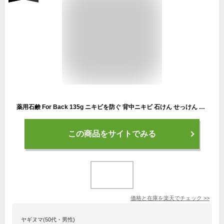
薬用石鹸 For Back 135g ニキビを防ぐ 背中ニキビ 石けん せっけん 石鹸 背中ケア 背中 ニキビ 薬用石鹸CH-BK 医薬部外品 ペリカン石鹸
この商品をサイトでみる
価格と在庫を
楽天
でチェック
>>
ヤギヌマ(50代・男性)