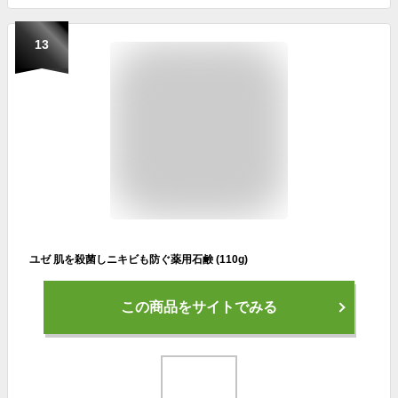
13
ユゼ 肌を殺菌しニキビも防ぐ薬用石鹸 (110g)
この商品をサイトでみる