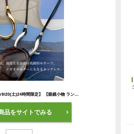
【10%OFFクーポン★9/20(土)24時間限定】 【眼鏡小物 ランキング第一位】 メガネホルダー ホースシューバックル ネックレス R-days サングラスホルダー 首掛け 大ぶり サングラス メガネ 牛革 ゴールド シルバー メンズ レディース アイアールシー 「ゆうパケット」送料無料
商品をサイトでみる