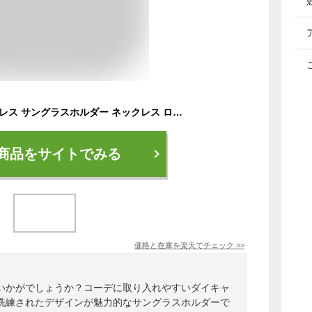
メンズ リング ネックレス サングラスホルダー ネックレス ロング メガネホルダー サングラス メンズ シンプル ロングネックレス リングネックレス レディース ユニセックス 男女兼用 ペア アクセサリー サークル 円 丸 シルバー ゴールド オシャレ 人気 ファッション
商品をサイトでみる
価格と在庫を
楽天
でチェック
>>
いかがでしょうか？コーデに取り入れやすいダイキャ
洗練されたデザインが魅力的なサングラスホルダーで