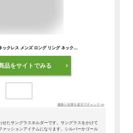
サングラスホルダー ネックレス メンズ ロング リング ネックレス メッセージ レザー シンプル メッセージ 革紐 牛革 レディース ユニセックス 男女兼用 ペア アクセサリー シルバー ゴールド メガネホルダー サングラス ペア 人気 誕生日 プレゼント ギフト オシャレ
商品をサイトでみる
価格と在庫を
楽天
でチェック
>>
わせたサングラスホルダーです。サングラスをかけて
ファッションアイテムになります。シルバーかゴール