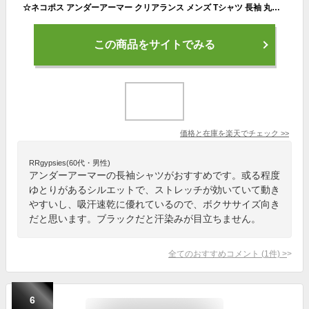
☆ネコポス アンダーアーマー クリアランス メンズ Tシャツ 長袖 丸首 ロンT UA テック2.0 ロングスリーブ ヒートギア ルーズ トレーニング 吸汗速乾 UNDER ARMOUR 1358562 あす楽 対応可
この商品をサイトでみる
価格と在庫を
楽天
でチェック
>>
RRgypsies(60代・男性)
アンダーアーマーの長袖シャツがおすすめです。或る程度
ゆとりがあるシルエットで、ストレッチが効いていて動き
やすいし、吸汗速乾に優れているので、ボクササイズ向き
だと思います。ブラックだと汗染みが目立ちません。
全てのおすすめコメント
(
1
件)
>
6