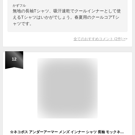
かずフル
無地の長袖Tシャツ、吸汗速乾でクールインナーとして使
えるTシャツはいかがでしょう。春夏用のクールコアTシ
ャツです。
全てのおすすめコメント
(
2
件)
>
12
☆ネコポス アンダーアーマー メンズ インナー シャツ 長袖 モックネック UA ヒートギア アーマー ロングスリーブ シャツ モック コンプレッション ハイネック アンダーシャツ ゴルフ 定番 トレーニング 運動 吸汗速乾 UNDER ARMOUR 1369606 あす楽 対応可