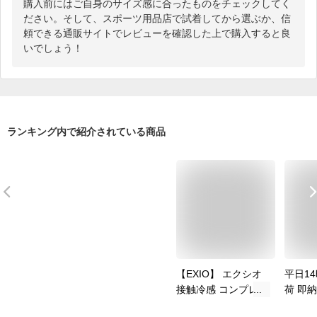
購入前にはご自身のサイズ感に合ったものをチェックしてく
ださい。そして、スポーツ用品店で試着してから選ぶか、信
頼できる通販サイトでレビューを確認した上で購入すると良
いでしょう！
ランキング内で紹介されている商品
【EXIO】 エクシオ
平日1
接触冷感 コンプレッ
荷 即納
ションインナー クー
ットが