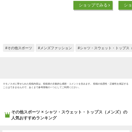
ルネック オールシー
ア 長袖
ショップでみる
ショ
ズン テックフィット
ドライ
メンズ 長袖 UVカッ
ーツ 
ト 紫外線対策 吸汗
インナー
速乾 通気性 伸縮性
ズ ス
速乾性 スポーツイン
吸汗速乾
ナー 加圧シャツ ス
イト 
ポーツ トレーニング
ック As
その他スポーツ
メンズファッション
シャツ・スウェット・トップス
ジム 送料無料 M-2XL
繊維 
全3色 EX-R01
春夏用
シャツ
※
モノスポ
に寄せられた投稿内容は、投稿者の主観的な感想・コメントを含みます。 投稿の信憑性・正確性を保証する
ことはできませんので、あくまで参考情報の一つとしてご利用ください。
その他スポーツ × シャツ・スウェット・トップス（メンズ）
の
人気おすすめランキング