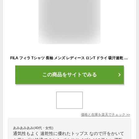
FILA フィラ Tシャツ 長袖 メンズ レディース ロンT ドライ 吸汗速乾 綿混 スポーツ ブランド 無地 ワンポイント ロゴ トップス カットソー シンプル おしゃれ クルーネック 春 秋 韓国 黒 白 紺 大きいサイズ M L LL 3L 2025ss karlas
この商品をサイトでみる
価格と在庫を
楽天
でチェック
>>
あみあみあみ(40代・女性)
通気性もよく 速乾性に優れたトップス なので汗をかいて