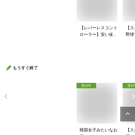
【レバーレスコント
【ス
ローラー】安い値段
野球
で買えるアケコンの
戦コ
おすすめを教えて！
すい
すす
もうすぐ終了
受付中
受付
韓国女子みたいなお
【ス