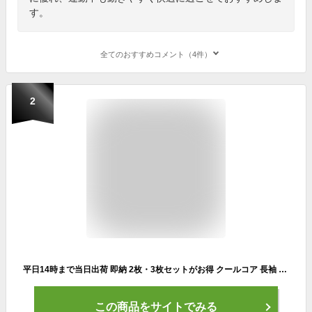
す。
全てのおすすめコメント（4件）
2
平日14時まで当日出荷 即納 2枚・3枚セットがお得 クールコア 長袖 Tシャツ 無地 ドライ ゴルフ スポーツ 空調服 クールインナー 0044 メンズ ストレッチ 冷感 吸汗速乾 S〜5L ホワイト ネイビー ブラック Asahicho 旭蝶繊維 作業着 作業服 春夏用 クールコアtシャツ
この商品をサイトでみる