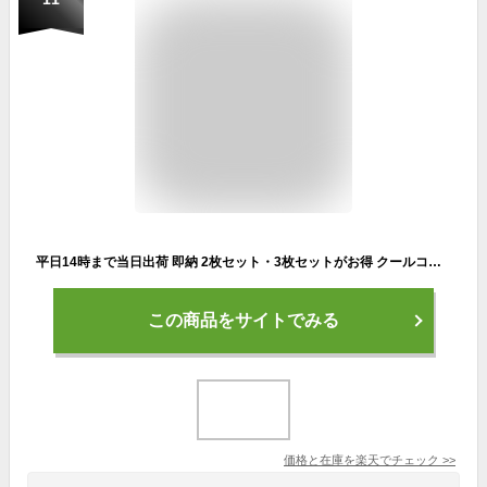
平日14時まで当日出荷 即納 2枚セット・3枚セットがお得 クールコア 長袖Tシャツ 無地 ドライ ゴルフ サイクリング バイク スポーツ 空調服 クールインナー 0044 メンズ ストレッチ 冷感 吸汗速乾 大きいAsahicho 旭蝶繊維 作業着 作業服 春夏用 クールコアtシャツ
この商品をサイトでみる
価格と在庫を
楽天
でチェック
>>