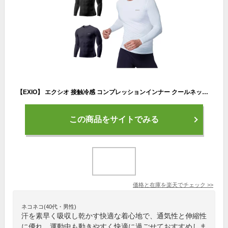
【EXIO】 エクシオ 接触冷感 コンプレッションインナー クールネック オールシーズン テックフィット メンズ 長袖 UVカット 紫外線対策 吸汗速乾 通気性 伸縮性 速乾性 スポーツインナー 加圧シャツ スポーツ トレーニング ジム 送料無料 M-2XL 全3色 EX-R01
この商品をサイトでみる
価格と在庫を
楽天
でチェック
>>
ネコネコ(40代・男性)
汗を素早く吸収し乾かす快適な着心地で、通気性と伸縮性
に優れ、運動中も動きやすく快適に過ごせておすすめしま