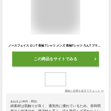
ノースフェイス ロンT 長袖 Tシャツ メンズ 長袖Tシャツ ろんT ブランド 長袖シャツ ロンティー バックプリント THE NORTH FACE ハーフドーム Backprint Tee ロングTシャツ 2025 新作 夏 レディース 大きいサイズ 黒 白 ブラック ホワイト S M L XL LL 2L 3L 4L XXL 2XL 綿
この商品をサイトでみる
価格と在庫を
楽天
でチェック
>>
あねるよ(40代・男性)
綿素材は肌触りが良く、通気性に優れているため、長時間
着ても快適です。吸湿性も高く、汗を吸収して蒸れにくい