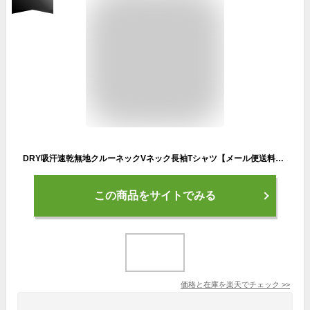
DRY吸汗速乾無地クルーネックVネック長袖Tシャツ【メール便送料無料C《M1.5》】【2-E2Q】
この商品をサイトでみる
価格と在庫を
楽天
でチェック
>>