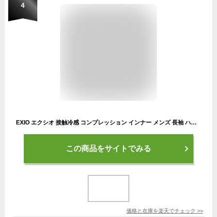
4
EXIO エクシオ 接触冷感 コンプレッション インナー メンズ 長袖 ハイネック UVカット 紫外線対策 吸汗速乾 通気性 伸縮性 速乾性 スポーツインナー 加圧シャツ トレーニング ジム EX-T02
この商品をサイトでみる
価格と在庫を
楽天
でチェック
>>