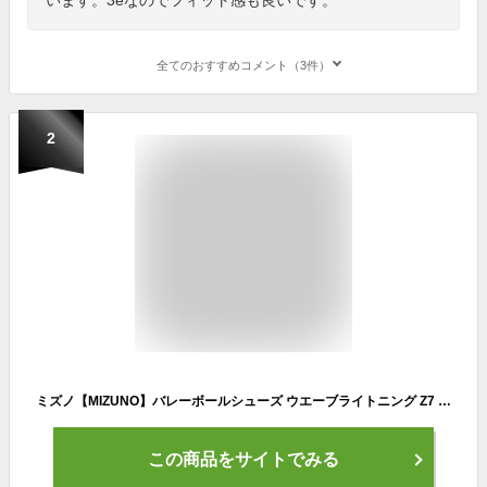
全てのおすすめコメント（3件）
2
ミズノ【MIZUNO】バレーボールシューズ ウエーブライトニング Z7 WIDE / WAVE LIGHTNING Z7 WIDE V1GA2300 09 2023春夏 (ユニセックス/男性用/女性用/幅広/ワイド/3E相当/バレーボール用品/バレー用品/バレーシューズ/部活)
この商品をサイトでみる