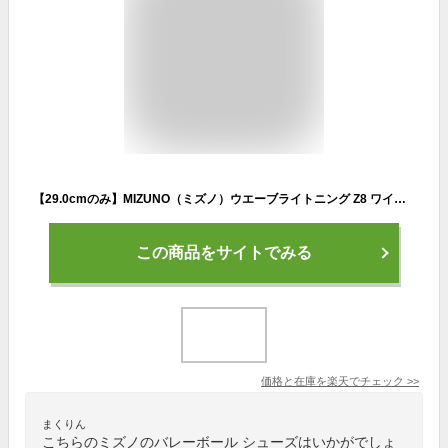
【29.0cmのみ】MIZUNO（ミズノ）ウエーブライトニング Z8 ワイド WAVE LIGHTNING Z8 WIDE（V1GA2401）（スポーツ/バレーボール/バレーシューズ/屋内シューズ/ローカット/靴/3E相当/幅広/男女兼用/ユニセックス）
この商品をサイトでみる
価格と在庫を
楽天
でチェック
>>
まくりん
こちらのミズノのバレーボール シューズはいかがでしょ