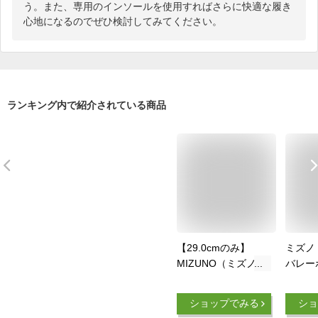
う。また、専用のインソールを使用すればさらに快適な履き
心地になるのでぜひ検討してみてください。
ランキング内で紹介されている商品
【29.0cmのみ】
ミズノ【
MIZUNO（ミズノ）
バレー
ウエーブライトニン
ズ ウ
グ Z8 ワイド WAVE
ング Z7
ショップでみる
ショ
LIGHTNING Z8
WAVE 