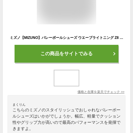
ミズノ【MIZUNO】バレーボールシューズ ウエーブライトニング Z8 WIDE / WAVE LIGHTNING Z8 WIDE V1GA2401 58 2024秋冬 (ユニセックス/メンズ/レディース/幅広/ワイド/3E相当/バレーボール用品/バレー用品/バレーシューズ/部活)
この商品をサイトでみる
価格と在庫を
楽天
でチェック
>>
まくりん
こちらのミズノのスタイリッシュでおしゃれなバレーボー
ルシューズはいかがでしょうか。幅広、軽量でクッション
性やグリップ力が高いので最高のパフォーマンスを発揮で
きますよ。