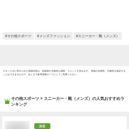
WIDE（V1GA2401）
Z7 WI
（スポーツ/バレーボ
09 2
ール/バレーシュー
ックス
ズ/屋内シューズ/ロ
用/幅広
ーカット/靴/3E相当/
当/バ
幅広/男女兼用/ユニ
品/バ
その他スポーツ
メンズファッション
スニーカー・靴（メンズ）
セックス）
ーシュ
※
モノスポ
に寄せられた投稿内容は、投稿者の主観的な感想・コメントを含みます。 投稿の信憑性・正確性を保証する
ことはできませんので、あくまで参考情報の一つとしてご利用ください。
その他スポーツ × スニーカー・靴（メンズ）
の人気おすすめラ
ンキング
決定