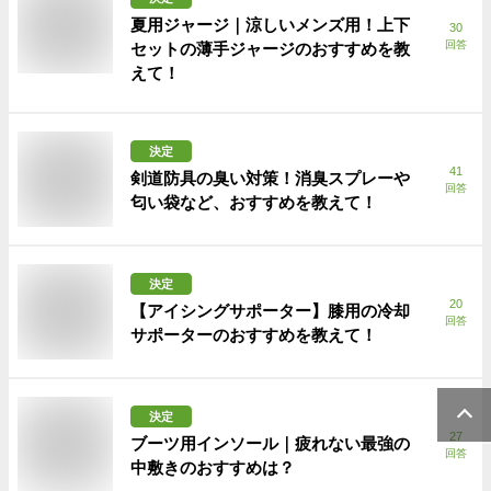
夏用ジャージ｜涼しいメンズ用！上下
30
回答
セットの薄手ジャージのおすすめを教
えて！
決定
41
剣道防具の臭い対策！消臭スプレーや
回答
匂い袋など、おすすめを教えて！
決定
20
【アイシングサポーター】膝用の冷却
回答
サポーターのおすすめを教えて！
決定
27
ブーツ用インソール｜疲れない最強の
回答
中敷きのおすすめは？