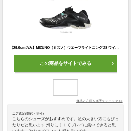
【29.0cmのみ】MIZUNO（ミズノ）ウエーブライトニング Z8 ワイド WAVE LIGHTNING Z8 WIDE（V1GA2401）（スポーツ/バレーボール/バレーシューズ/屋内シューズ/ローカット/靴/3E相当/幅広/男女兼用/ユニセックス）
この商品をサイトでみる
価格と在庫を
楽天
でチェック
>>
エア遠足(50代・男性)
こちらのシューズがおすすめです。足の大きい方にもぴっ
たりだと思います 滑りにくくてプレイに集中できると思
います。3eなのでフィット感も良いです。