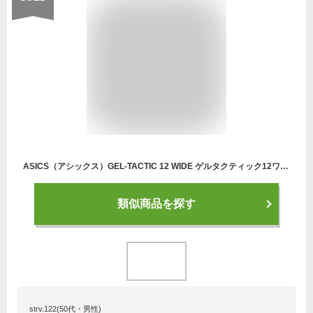
ASICS（アシックス）GEL-TACTIC 12 WIDE ゲルタクティック12ワイド（1073A059）（バレーボールシューズ/バレーシューズ/屋内シューズ/靴/ローカット/幅広/男女兼用/ユニセックス）
類似商品を探す
strv.122(50代・男性)