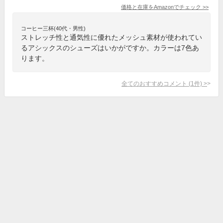
価格と在庫を
Amazon
でチェック
>>
コーヒー三杯(40代・男性)
ストレッチ性と通気性に優れたメッシュ素材が使われてい
るアシックスのシューズはいかがですか。カラーは7色あ
ります。
全てのおすすめコメント
(
1
件)
>