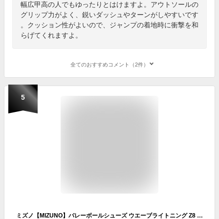
幅広甲高の人でもゆったりとはけますよ。アウトソールの
グリップ力がよく、鋭いダッシュやターンがしやすいです
。クッション性がよいので、ジャンプの着地時に衝撃を和
らげてくれますよ。
全てのおすすめコメント（2件）
5
ミズノ【MIZUNO】バレーボールシューズ ウエーブライトニング Z8 WIDE / WAVE LIGHTNING Z8 WIDE V1GA2401 57 2024春夏 (ユニセックス/メンズ/レディース/幅広/ワイド/3E相当/バレーボール用品/バレー用品/バレーシューズ/部活)