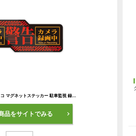
Biijo エヴァ風 ドラレコ マグネットステッカー 駐車監視 録画 防水・耐熱 ドライブレコーダー あおり運転対策（カメラ録画中）
商品をサイトでみる