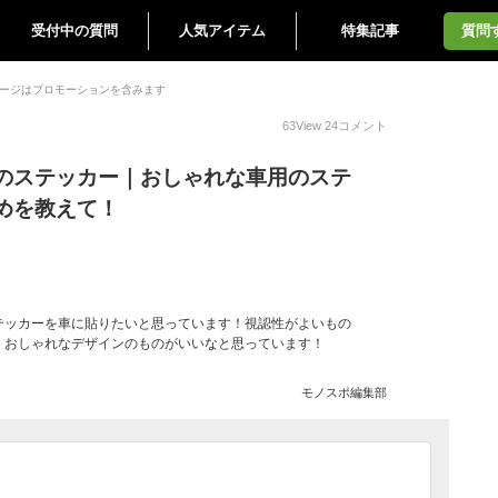
受付中の質問
人気アイテム
特集記事
質問
ージはプロモーションを含みます
63
View
24
コメント
のステッカー｜おしゃれな車用のステ
めを教えて！
テッカーを車に貼りたいと思っています！視認性がよいもの
！おしゃれなデザインのものがいいなと思っています！
モノスポ編集部