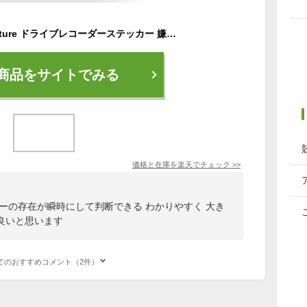
【送料無料】Ogriculture ドライブレコーダーステッカー 嫌がらせ運転抑制 縦5.0cmx横19.8cm 【日本製】前後作動中＆黒1＆マグネット 煽り運転防止 録画中宇 搭載車 後方 後方録画中 かっこいい シンプル 防犯カメラ 見やすい 危険運転 対策
商品をサイトでみる
価格と在庫を
楽天
でチェック
>>
ーの存在が瞬時にして判断できる わかりやすく 大き
良いと思います
てのおすすめコメント（2件）