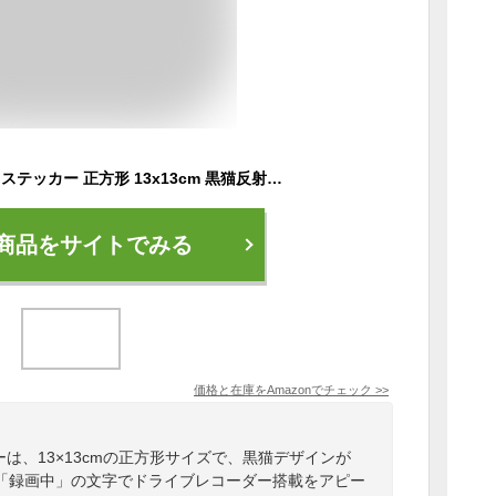
Decoyocar ドラレコ ステッカー 正方形 13x13cm 黒猫反射ステッカー 録画中 シール ドライブレコーダー 搭載車両 あおり運転対策 安全運転 防水 耐候 2枚入
商品をサイトでみる
価格と在庫を
Amazon
でチェック
>>
カーは、13×13cmの正方形サイズで、黒猫デザインが
「録画中」の文字でドライブレコーダー搭載をアピー