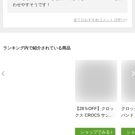
わせやすそうです！
全てのおすすめコメント
(
2
件)
>
ランキング内で紹介されている商品
【28％OFF】クロッ
クロッ
クス CROCS サンダ
バンド 
ル レディース クロ
ダル 
ックス ブルックリン
ース ブ
ショップでみる
ショ
ロウ ウェッジ ウィ
ワイト