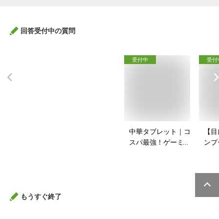
回答受付中の質問
受付中
受付
中華タブレット｜コ
【目
スパ最強！ゲーミン
ンプ
グ用タブレットのお
安い
すすめは？
すす
もうすぐ終了