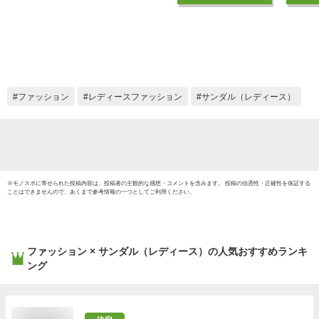
メン crocs brooklyn
紺 パ
low wedge w 女性 シ
CROCB
ューズ 耐水 軽量 ア
シュー
ウトドア 厚底 ボリ
サボ 
ュームソール
シンプ
206453
室 人気 
ファッション
レディースファッション
サンダル（レディース）
※
モノスポ
に寄せられた投稿内容は、投稿者の主観的な感想・コメントを含みます。 投稿の信憑性・正確性を保証する
ことはできませんので、あくまで参考情報の一つとしてご利用ください。
ファッション × サンダル（レディース）
の人気おすすめランキ
ング