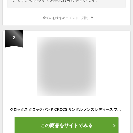
全てのおすすめコメント（7件）
2
クロックス クロックバンド CROCS サンダル メンズ レディース ブラック 黒 ホワイト 白 ネイビー 紺 パープル CROCBAND 11016 シューズ スリッポン サボ サボサンダル シンプル プレゼント 室 人気 定番 |slz|
この商品をサイトでみる