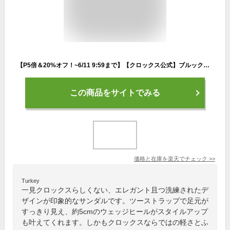
【P5倍＆20%オフ！~6/11 9:59まで】【クロックス公式】ブルックリン ロウ ウェッジ ウィメン 4.7cm Brooklyn Low Wedge / crocs レディース サンダル 2024CPN
この商品をサイトでみる
価格と在庫を
楽天
でチェック
>>
Turkey
一見クロックスらしくない、エレガント且つ洗練されたデ
ザインが印象的なサンダルです。ツーストラップで足元が
すっきり見え、約5cmのウェッジヒールがスタイルアップ
も叶えてくれます。しかもクロックスならではの軽さとふ