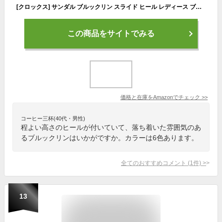
[クロックス] サンダル ブルックリン スライド ヒール レディース ブラック/ブラック 24.0 cm
この商品をサイトでみる
価格と在庫を
Amazon
でチェック
>>
コーヒー三杯(40代・男性)
程よい高さのヒールが付いていて、落ち着いた雰囲気のあ
るブルックリンはいかがですか。カラーは6色あります。
全てのおすすめコメント
(
1
件)
>
13