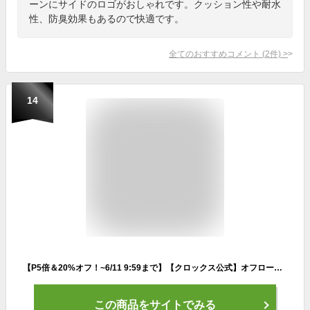
ーンにサイドのロゴがおしゃれです。クッション性や耐水
性、防臭効果もあるので快適です。
全てのおすすめコメント
(
2
件)
>
14
【P5倍＆20%オフ！~6/11 9:59まで】【クロックス公式】オフロード スポーツ クロッグ Offroad Sport Clog / crocs レディース メンズ サンダル 定番 履きやすい 正規 公式 耐久性 お手入れ簡単 履きやすい 歩きやすい 水に強い 汚れに強い
この商品をサイトでみる