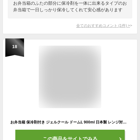
お弁当箱のふたの部分に保冷剤を一体に出来るタイプのお
弁当箱で一日しっかり保冷してくれて安心感があります
全てのおすすめコメント
(
1
件)
>
18
お弁当箱 保冷剤付き ジェルクール ドームL 900ml 日本製 レンジ対応 食洗器対応 弁当箱 保冷蓋 保冷剤一体型 保冷ランチボックス GEL-COOL dome L ドーム型 かわいい 大人 女子 メンズ 男子 おしゃれ 子供 ネイビー ブラック 白 保温 保冷 夏
この商品をサイトでみる