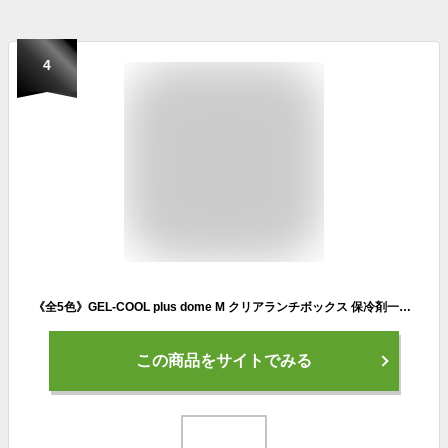
4
《全5色》GEL-COOL plus dome M クリアランチボックス 保冷剤一体型お弁当箱 【三好製作所 ジェルクール デザイン雑貨 お弁当箱 遠足 Lunch Box ドーム型 小判型 保冷材 抗菌 防カビ 日本製】
この商品をサイトでみる