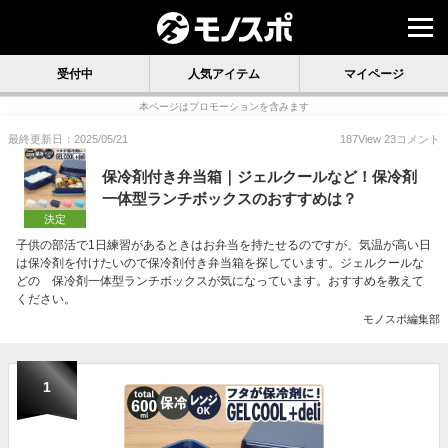
受付中
人気アイテム
マイページ
本ページはプロモーションを含みます
最終更新日：2025/05/21
187
View
23
コメント
保冷剤付き弁当箱｜ジェルクールなど！保冷剤
一体型ランチボックスのおすすめは？
決定
子供の部活で1日練習があるときはお弁当を持たせるのですが、気温が高い日
は保冷剤を付けたいので保冷剤付き弁当箱を探しています。ジェルクールな
どの 保冷剤一体型ランチボックスが気になっています。おすすめを教えて
ください。
モノスポ編集部
1