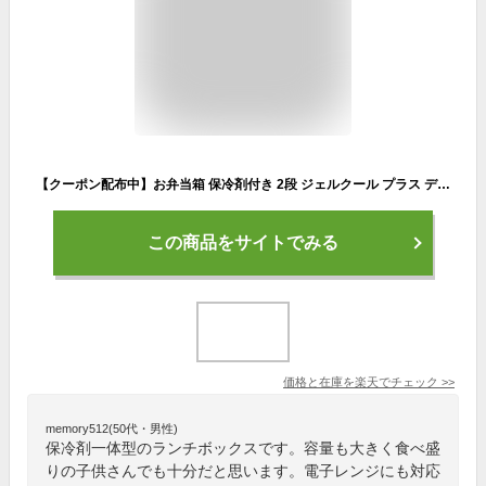
【クーポン配布中】お弁当箱 保冷剤付き 2段 ジェルクール プラス デリ 300ml+295ml 日本製 レンジ対応 食洗器対応 弁当箱 保冷蓋 保冷剤一体型 保冷ランチボックス GEL-COOL plus deli デリボックス 2段 かわいい 大人 女子 男子 おしゃれ 子供 白 保冷 夏
この商品をサイトでみる
価格と在庫を
楽天
でチェック
>>
memory512(50代・男性)
保冷剤一体型のランチボックスです。容量も大きく食べ盛
りの子供さんでも十分だと思います。電子レンジにも対応