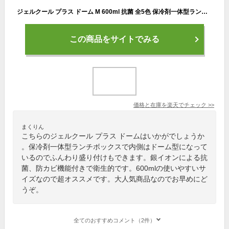
ジェルクール プラス ドーム M 600ml 抗菌 全5色 保冷剤一体型ランチボックス 三好製作所【 GEL-COOL plus ドーム型 弁当箱 お弁当箱 防カビ 保冷ランチボックス 1段 保冷剤付き 送料無料 】
この商品をサイトでみる
価格と在庫を
楽天
でチェック
>>
まくりん
こちらのジェルクール プラス ドームはいかがでしょうか
。保冷剤一体型ランチボックスで内側はドーム型になって
いるのでふんわり盛り付けもできます。銀イオンによる抗
菌、防カビ機能付きで衛生的です。600mlの使いやすいサ
イズなので超オススメです。大人気商品なのでお早めにど
うぞ。
全てのおすすめコメント（2件）