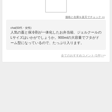
価格と在庫を
楽天
でチェック
>>
chai(50代・女性)
人気の蓋と保冷剤が一体化したお弁当箱、ジェルクールの
Lサイズはいかがでしょうか。900mlの大容量でフタがド
ーム型になっているので、たっぷり入ります。
全てのおすすめコメント
(
1
件)
>