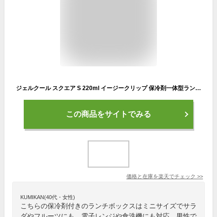
ジェルクール スクエア S 220ml イージークリップ 保冷剤一体型ランチボックス 三好製作所 GEL-COOL square S 【 お弁当箱 1段 保冷剤付き デザート入れ フルーツケース 】
この商品をサイトでみる
価格と在庫を
楽天
でチェック
>>
KUMIKAN(40代・女性)
こちらの保冷剤付きのランチボックスはミニサイズでサラ
ダやフルーツにも。電子レンジや食洗機にも対応。男性で