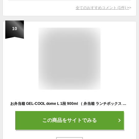
全てのおすすめコメント
(
1
件)
>
10
お弁当箱 GEL-COOL dome L 1段 900ml （ 弁当箱 ランチボックス ジェルクールドーム 保冷剤一体型 レンジ対応 食洗機対応 レンジOK 食洗機OK お弁当 弁当 一段 保冷蓋 仕切り付き 大容量 ） 【3980円以上送料無料】
この商品をサイトでみる