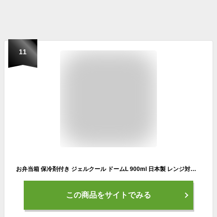
11
お弁当箱 保冷剤付き ジェルクール ドームL 900ml 日本製 レンジ対応 食洗器対応 弁当箱 保冷蓋 保冷剤一体型 保冷ランチボックス GEL-COOL dome L ドーム型 かわいい 大人 女子 メンズ 男子 おしゃれ 子供 ネイビー ブラック 白 保温 保冷 夏
この商品をサイトでみる