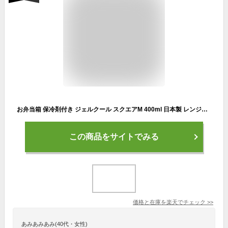
お弁当箱 保冷剤付き ジェルクール スクエアM 400ml 日本製 レンジ対応 食洗器対応 弁当箱 保冷蓋 保冷剤一体型 保冷ランチボックス GEL-COOL Square M かわいい 大人 女子 男子 おしゃれ 子供 パステル 保温 保冷 ブルー 白 ネイビー
この商品をサイトでみる
価格と在庫を
楽天
でチェック
>>
あみあみあみ(40代・女性)