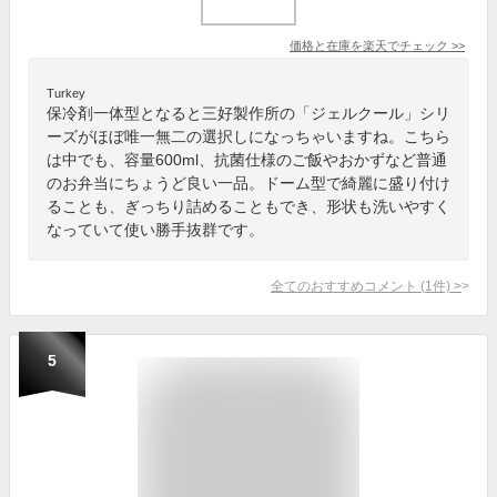
価格と在庫を
楽天
でチェック
>>
Turkey
保冷剤一体型となると三好製作所の「ジェルクール」シリ
ーズがほぼ唯一無二の選択しになっちゃいますね。こちら
は中でも、容量600ml、抗菌仕様のご飯やおかずなど普通
のお弁当にちょうど良い一品。ドーム型で綺麗に盛り付け
ることも、ぎっちり詰めることもでき、形状も洗いやすく
なっていて使い勝手抜群です。
全てのおすすめコメント
(
1
件)
>
5