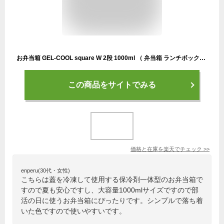
お弁当箱 GEL-COOL square W 2段 1000ml （ 弁当箱 ランチボックス ジェルクールスクエア 保冷剤一体型 レンジ対応 食洗機対応 大容量 男子 レンジOK 食洗機OK お弁当 弁当 二段 仕切り付き ゴムバンド付き 保冷蓋 日本製 男性 ）【39ショップ】
この商品をサイトでみる
価格と在庫を
楽天
でチェック
>>
enperu(30代・女性)
こちらは蓋を冷凍して使用する保冷剤一体型のお弁当箱で
すので夏も安心ですし、大容量1000mlサイズですので部
活の日に使うお弁当箱にぴったりです。シンプルで落ち着
いた色ですので使いやすいです。