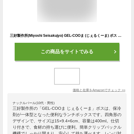
三好製作所(Miyoshi Seisakujyo) GEL-COOま (じぇるくーま) ボス 保冷剤一体型 四角 ランチボックス お弁当箱 15×9.4×6cm 400ml 1段 弁当箱 女性 子供 仕切り付き 簡単クリップ バックル機構 レンジ対応 & 食洗機対応(蓋を除く本体) 白 くま 日本製 0201-0028
この商品をサイトでみる
価格と在庫を
Amazon
でチェック
>>
ナックルバール(10代・男性)
三好製作所の「GEL-COOま じぇるくーま」ボスは、保冷
剤が一体型となった便利なランチボックスです。四角形の
デザインで、サイズは15×9.4×6cm、容量は400ml。仕切
り付きで、食材の持ち運びに便利。簡単クリップバックル
機構でしっかり閉まり、安心して持ち運べます。レンジ対