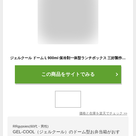
ジェルクール ドーム L 900ml 保冷剤一体型ランチボックス 三好製作所【 GEL-COOL ドーム型 弁当箱 お弁当箱 保冷ランチボックス 1段 保冷剤付き 大容量 男子 メンズ 送料無料 送料込み 】
この商品をサイトでみる
価格と在庫を
楽天
でチェック
>>
RRgypsies(60代・男性)
GEL-COOL（ジェルクール）のドーム型お弁当箱がおす