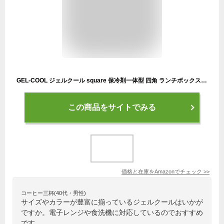
GEL-COOL ジェルクール square 保冷剤一体型 四角 ランチボックス L お弁当箱 カナルブルー 17.8×8.7×6cm 500ml 1段 弁当箱 女性 子供 仕切り付き ラバーバンド付き 簡単クリップ バックル機構 レンジ対応 & 食洗機対応(蓋を除く本体、仕切り) 薄青 日本製 0101-0316
この商品をサイトでみる
価格と在庫を
Amazon
でチェック
>>
コーヒー三杯(40代・男性)
サイズやカラーが豊富に揃っているジェルクールはいかが
ですか。電子レンジや食洗機に対応しているのでおすすめ
です。