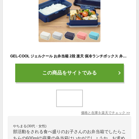
GEL-COOL ジェルクール お弁当箱 2段 楽天 保冷ランチボックス 弁当箱 保冷お弁当箱 ランチボックス 保冷弁当箱 ニ段 保冷 保冷剤付き ランチ 弁当 お弁当 スクエア 長方形 保冷剤 保冷剤一体型 ランチグッズ 便利
この商品をサイトでみる
価格と在庫を
楽天
でチェック
>>
やちまる(30代・女性)
部活動をされる食べ盛りのお子さんのお弁当箱でしたらこ
ちらの600mlの容量の弁当箱はいかがでしょうか。お求め