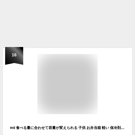
16
mii 食べる量に合わせて容量が変えられる 子供 お弁当箱 軽い 保冷剤一体型フタ W15.4×D12.2×H5.8cm 280-430ml 保育園 幼稚園 小学生