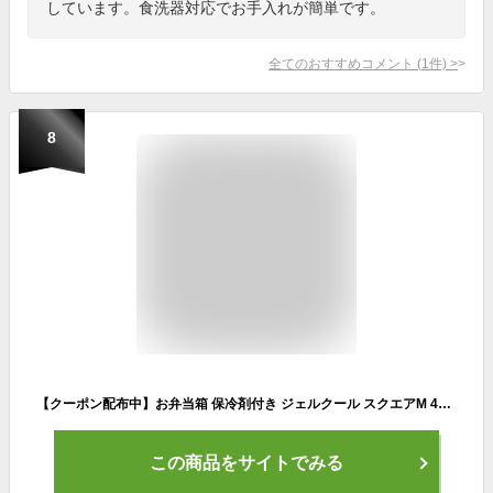
しています。食洗器対応でお手入れが簡単です。
全てのおすすめコメント
(
1
件)
>
8
【クーポン配布中】お弁当箱 保冷剤付き ジェルクール スクエアM 400ml 日本製 レンジ対応 食洗器対応 弁当箱 保冷蓋 保冷剤一体型 保冷ランチボックス GEL-COOL Square M かわいい 大人 女子 男子 おしゃれ 子供 パステル 保温 保冷 ブルー 白 ネイビー
この商品をサイトでみる