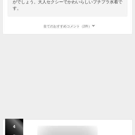
がでしょう。大人セクシーでかわいらしいプチプラ水着で
す。
全てのおすすめコメント（2件）
4