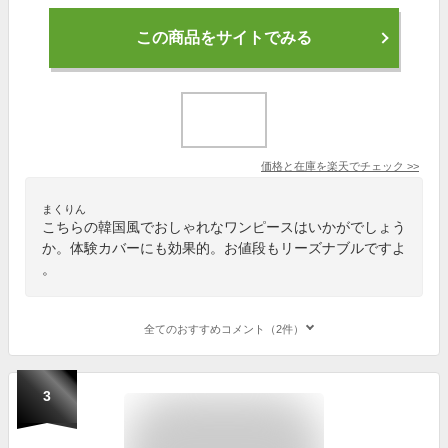
この商品をサイトでみる
価格と在庫を
楽天
でチェック
>>
まくりん
こちらの韓国風でおしゃれなワンピースはいかがでしょう
か。体験カバーにも効果的。お値段もリーズナブルですよ
。
全てのおすすめコメント（2件）
3