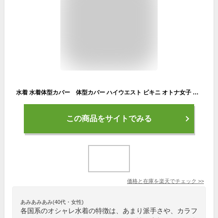
水着 水着体型カバー 体型カバー ハイウエスト ビキニ オトナ女子 バラ 可愛い エレガント フリル 無地 セクシー オフショル水着 オフショル 紐 紐デザイン ヒモ 韓国ファッション 春服 レディース プチプラ オフィスカジュアル 大人 ストリート セクシー ホーム
この商品をサイトでみる
価格と在庫を
楽天
でチェック
>>
あみあみあみ(40代・女性)
各国系のオシャレ水着の特徴は、あまり派手さや、カラフ