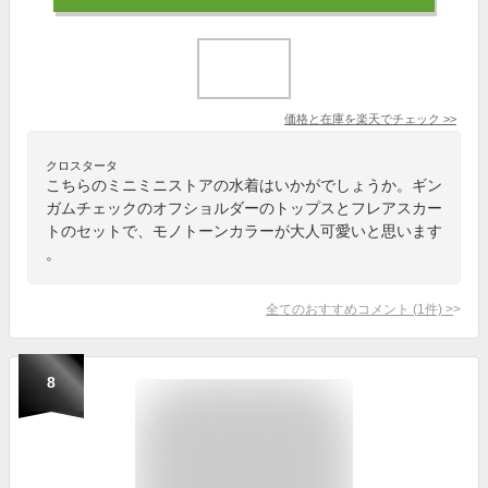
価格と在庫を
楽天
でチェック
>>
クロスタータ
こちらのミニミニストアの水着はいかがでしょうか。ギン
ガムチェックのオフショルダーのトップスとフレアスカー
トのセットで、モノトーンカラーが大人可愛いと思います
。
全てのおすすめコメント
(
1
件)
>
8