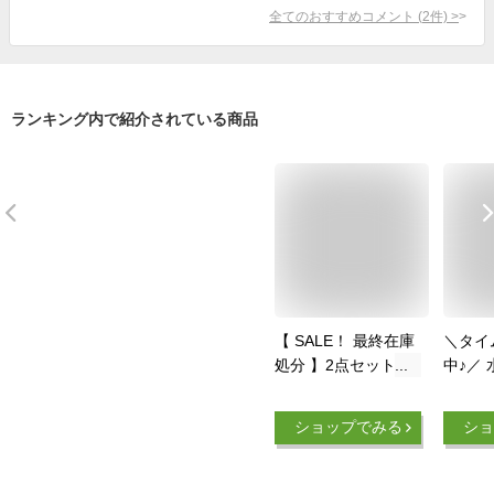
全てのおすすめコメント
(
2
件)
>
ランキング内で紹介されている商品
【 SALE！ 最終在庫
＼タイ
処分 】2点セット ビ
中♪／
キニ 水着 レディー
ス 体
ス 体型カバー ワン
ピース
ショップでみる
ショ
ショルダー ワンショ
ット 
ル 韓国 韓国ファッ
ンプル
ション プチプラ セ
料無料