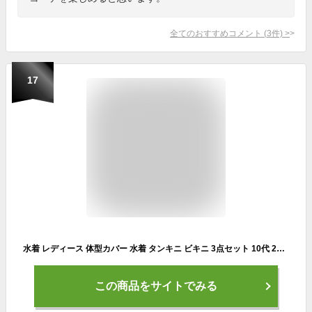
全てのおすすめコメント
(
3
件)
>
17
水着 レディース 体型カバー 水着 タンキニ ビキニ 3点セット 10代 20代 30代 ママ水着 スカート バックシャン 可愛い お洒落 オトナ女子 学生 可愛い フリル 小胸 水着 韓国 水着 露出控えめ セパレート みずぎ リゾート ビーチ 海 温泉 プール
この商品をサイトでみる