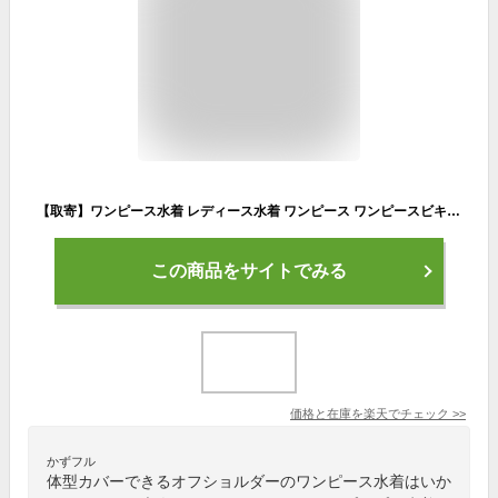
【取寄】ワンピース水着 レディース水着 ワンピース ワンピースビキニ ビキニ 大きいサイズ 体形カバー オフショルダー 大人 セクシー リゾート ビーチ プール 韓国 プチプラ 女性用水着 カジュアル
この商品をサイトでみる
価格と在庫を
楽天
でチェック
>>
かずフル
体型カバーできるオフショルダーのワンピース水着はいか