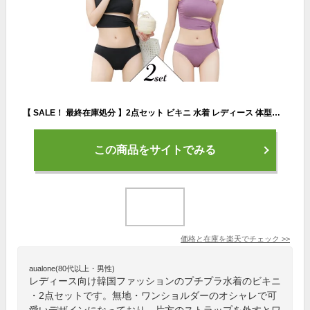
【 SALE！ 最終在庫処分 】2点セット ビキニ 水着 レディース 体型カバー ワンショルダー ワンショル 韓国 韓国ファッション プチプラ セパレート カバーアップ 大きいサイズ プール 海 ビーチ リゾート オトナ女子 かわいい 女性 ママ水着 黒 ブラック 無地
この商品をサイトでみる
価格と在庫を
楽天
でチェック
>>
aualone(80代以上・男性)
レディース向け韓国ファッションのプチプラ水着のビキニ
・2点セットです。無地・ワンショルダーのオシャレで可
愛いデザインになっており、片方のストラップを外すとワ