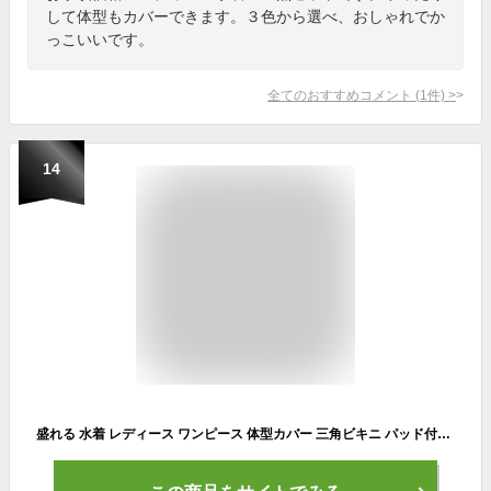
して体型もカバーできます。３色から選べ、おしゃれでか
っこいいです。
全てのおすすめコメント
(
1
件)
>
14
盛れる 水着 レディース ワンピース 体型カバー 三角ビキニ パッド付き リボン バックリボン スリット かわいい 大人可愛い きれいめ シ