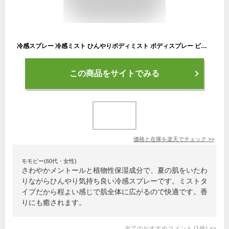
冷感スプレー 冷感ミスト ひんやりボディミスト ボディスプレー ビューウェル アンドグットナイト 100ml ブリーズラベンダー ラベンダーの香り ひんやりスプレー 暑さ対策 冷感 いい匂い メントール 体 携帯用 お風呂上り 寝る前 日本製
この商品をサイトでみる
価格と在庫を
楽天
でチェック
>>
モモピー(60代・女性)
さわやかメントールと植物性保湿成分で、夏の肌をいたわ
りながらひんやり気持ち良い冷感スプレーです。ミストタ
イプだから程よい感じで肌全体に広がるので快適です。香
りにも癒されます。
全てのおすすめコメント
(
1
件)
>