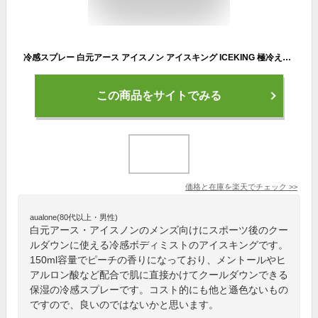
冷感スプレー 白元アース アイスノン アイスキング ICEKING 極冷えボディミスト ピーチの香り 150ml 肌に直接 ボディミスト 夏 クール メンズ レディース 暑さ対策 グッズ ひんやり 冷感グッズ スポーツ ゴルフ 通勤 通学 *
この商品をサイトでみる
価格と在庫を
楽天
でチェック
>>
aualone(80代以上・男性)
白元アース・アイスノンのメンズ向けにスポーツ後のクー
ルダウンに使える冷感ボディミストのアイスキングです。
150ml容量でピーチの香りになっており、メントールやヒ
アルロン酸など配合で肌に直接かけてクールダウンできる
保湿の冷感スプレーです。コスト的にも他と遜色ないもの
ですので、良いのではないかと思います。