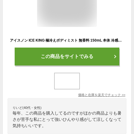
アイスノン ICE KING 極冷えボディミスト 無香料 150mL 本体 冷感ミスト 冷却ミスト 体用 強冷感 暑さ対策 熱中症対策 スポーツ 屋外 アウトドア フェス 白元アース
この商品をサイトでみる
価格と在庫を
楽天
でチェック
>>
りいど(40代・女性)
毎年、この商品を購入してるのですがほかの商品よりも暑
さが苦手な私にとって強いひんやり感がして涼しくなって
気持ちいいです。