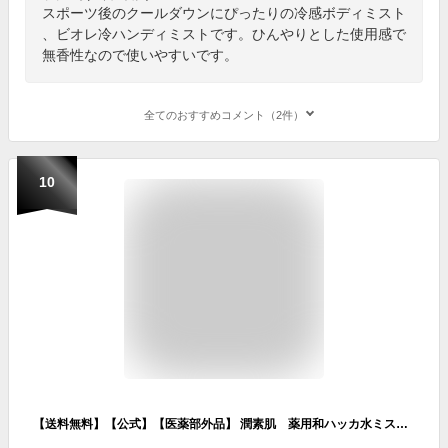
スポーツ後のクールダウンにぴったりの冷感ボディミスト
、ビオレ冷ハンディミストです。ひんやりとした使用感で
無香性なので使いやすいです。
全てのおすすめコメント（2件）
10
【送料無料】【公式】【医薬部外品】 潤素肌 薬用和ハッカ水ミスト 250ml ミスト化粧水 マスクスプレー マスク蒸れ ハッカ油 冷感 ニキビ ボディケア あせも ミント ひんやり すっきり アロマ リラックス マスク荒れ 予防 化粧水 ミスト 暑さ対策 スプレー