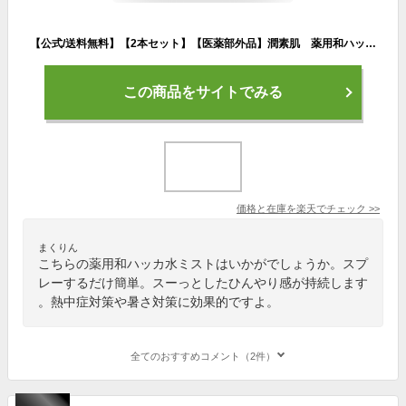
【公式/送料無料】【2本セット】【医薬部外品】潤素肌 薬用和ハッカ水ミスト ミスト化粧水 マスクスプレー マスク蒸れ ハッカ油 冷感 ニキビ ボディケア あせも ミント ひんやり すっきり アロマ リラックス マスク荒れ 予防 暑さ対策
この商品をサイトでみる
価格と在庫を
楽天
でチェック
>>
まくりん
こちらの薬用和ハッカ水ミストはいかがでしょうか。スプ
レーするだけ簡単。スーっとしたひんやり感が持続します
。熱中症対策や暑さ対策に効果的ですよ。
全てのおすすめコメント（2件）