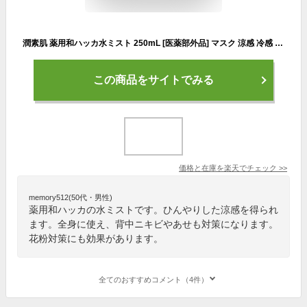
潤素肌 薬用和ハッカ水ミスト 250mL [医薬部外品] マスク 涼感 冷感 浪蘭堂 アロマ 肌荒れ対策 ひんやり 背中ニキビ あせも 顔・全身用 ボディーローション ハッカ油スプレー 冷感スプレー 鼻づまり 花粉対策 花粉
この商品をサイトでみる
価格と在庫を
楽天
でチェック
>>
memory512(50代・男性)
薬用和ハッカの水ミストです。ひんやりした涼感を得られ
ます。全身に使え、背中ニキビやあせも対策になります。
花粉対策にも効果があります。
全てのおすすめコメント（4件）