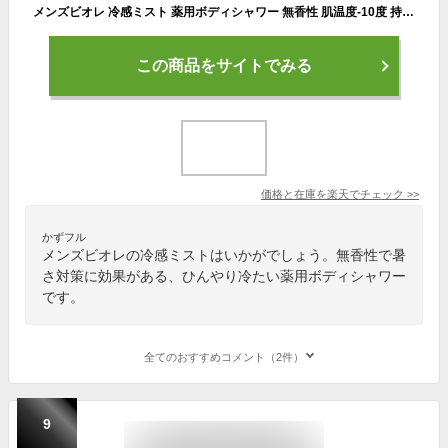
メンズビオレ 冷感ミスト 薬用ボディシャワー 無香性 肌温度-10度 持ち運び 暑さ対策 ひんやり 冷たい 涼しい ハンディミスト 1392268 MEN’s Biore 涼感アイテム
この商品をサイトでみる
価格と在庫を
楽天
でチェック
>>
かずフル
メンズビオレの冷感ミストはいかがでしょう。無香性で暑
さ対策に効果がある、ひんやり冷たい薬用ボディシャワー
です。
全てのおすすめコメント（2件）
9