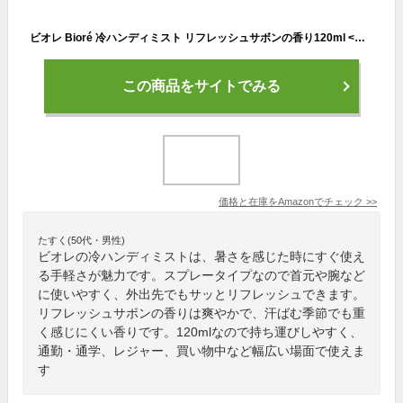
ビオレ Bioré 冷ハンディミスト リフレッシュサボンの香り120ml <暑いと感じたその時に! 肌に直接 シュッ>
この商品をサイトでみる
価格と在庫を
Amazon
でチェック
>>
たすく(50代・男性)
ビオレの冷ハンディミストは、暑さを感じた時にすぐ使え
る手軽さが魅力です。スプレータイプなので首元や腕など
に使いやすく、外出先でもサッとリフレッシュできます。
リフレッシュサボンの香りは爽やかで、汗ばむ季節でも重
く感じにくい香りです。120mlなので持ち運びしやすく、
通勤・通学、レジャー、買い物中など幅広い場面で使えま
す