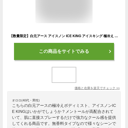
【数量限定】白元アース アイスノン ICE KING アイスキング 極冷え ボディミスト 無香料 150ml 本体 持ち運びに便利なロック機能付き（4902407025098）※パッケージ変更の場合あり
この商品をサイトでみる
価格と在庫を
楽天
でチェック
>>
オロロ(40代・男性)
こちらの白元アースの極冷えボディミスト、アイスノンIC
E KINGはいかがでしょうか？メントールが高配合されて
いて、肌に直接スプレーするだけで強力なクール感を提供
してくれる商品です。無香料タイプなので様々なシーンで