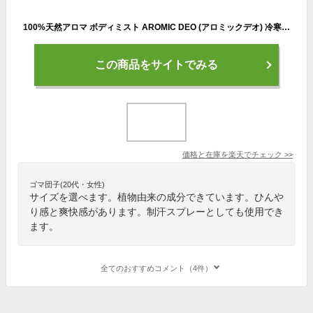
100%天然アロマ ボディミスト AROMIC DEO (アロミックデオ) 冷寒スプレー 100ml｜冷却スプレー 冷却 冷感 熱中症 猛暑 対策 消臭 体臭 制汗剤 天然アロマ 制汗スプレー 臭い 脇 スプレー デオドラント ミスト デオドラントミスト ボディスプレー 日本製 アロミックスタイル
この商品をサイトでみる
価格と在庫を
楽天
でチェック
>>
ゴマ団子(20代・女性)
サイズを選べます。植物由来の成分できています。ひんや
り感と爽快感があります。制汗スプレーとしても使用でき
ます。
全てのおすすめコメント（4件）