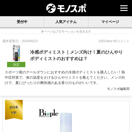
受付中
人気アイテム
マイページ
本ページはプロモーションを含みます
最終更新日：2026/06/23
1061
View
66
コメント
冷感ボディミスト｜メンズ向け！夏のひんやり
ボディミストのおすすめは？
決定
スポーツ後のクールダウンにおすすめの冷感ボディミストを購入したい！熱
中症対策で、体の温度をさげるひんやりミストを教えてください。メンズ向
けで、夏にぴったりの爽快感のある香りのものがいいです。
モノスポ編集部
pick
up