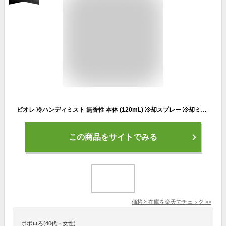
ビオレ 冷ハンディミスト 無香性 本体 (120mL) 冷却スプレー 冷却ミスト 冷感 極寒 ひんやり クール デオドラント 花王
この商品をサイトでみる
価格と在庫を
楽天
でチェック
>>
ポポロろ(40代・女性)