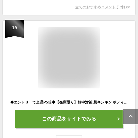
全てのおすすめコメント
(
1
件)
>
19
◆エントリーで全品P5倍◆【在庫限り】熱中対策 肌キンキン ボディミスト 100ml【小林製薬/体に直接スプレーするだけ冷感刺激/屋外作業/レジャー/スポーツ/ひんやり気持ちいい/より安い/安い/ヒエピタ/ネツサマ/熱中対策に/メンズビオレ/制汗】【smtb-TD】【RCP】
この商品をサイトでみる