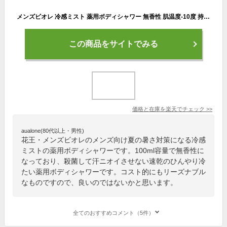
メンズビオレ 冷感ミスト 薬用ボディシャワー 無香性 肌温度-10度 持ち運び 暑さ対策 ひんやり 冷たい 涼しい ハンディミスト 1392268 MEN’s Biore 涼感アイテム
この商品をサイトでみる
価格と在庫を
楽天
でチェック
>>
aualone(80代以上・男性)
花王・メンズビオレのメンズ向け夏の暑さ対策になる冷感
ミストの薬用ボディシャワーです。100ml容量で無香性に
なっており、殺菌して汗ニオイさせない速乾のひんやり冷
たい薬用ボディシャワーです。コスト的にもリーズナブル
なものですので、良いのではないかと思います。
全てのおすすめコメント（5件）